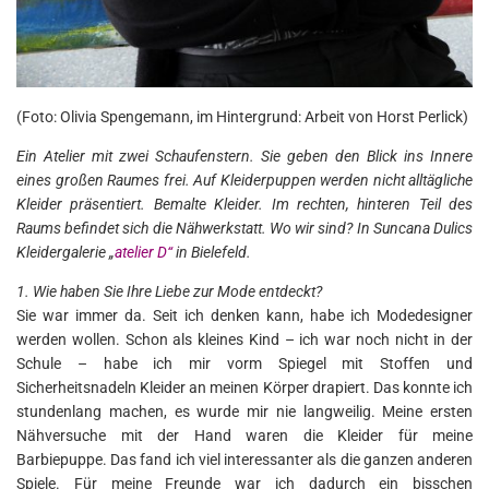
(Foto: Olivia Spengemann, im Hintergrund: Arbeit von Horst Perlick)
Ein Atelier mit zwei Schaufenstern. Sie geben den Blick ins Innere
eines großen Raumes frei. Auf Kleiderpuppen werden nicht alltägliche
Kleider präsentiert. Bemalte Kleider. Im rechten, hinteren Teil des
Raums befindet sich die Nähwerkstatt. Wo wir sind? In Suncana Dulics
Kleidergalerie „
atelier D“
in Bielefeld.
1. Wie haben Sie Ihre Liebe zur Mode entdeckt?
Sie war immer da. Seit ich denken kann, habe ich Modedesigner
werden wollen. Schon als kleines Kind – ich war noch nicht in der
Schule – habe ich mir vorm Spiegel mit Stoffen und
Sicherheitsnadeln Kleider an meinen Körper drapiert. Das konnte ich
stundenlang machen, es wurde mir nie langweilig. Meine ersten
Nähversuche mit der Hand waren die Kleider für meine
Barbiepuppe. Das fand ich viel interessanter als die ganzen anderen
Spiele. Für meine Freunde war ich dadurch ein bisschen