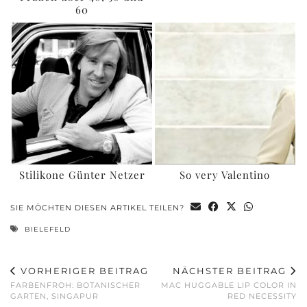
60
Stilikone Günter Netzer
So very Valentino
SIE MÖCHTEN DIESEN ARTIKEL TEILEN?
BIELEFELD
VORHERIGER BEITRAG
NÄCHSTER BEITRAG
FARBENFROH: BOTANISCHER
MAC HUGGABLE LIP COLOR IN
GARTEN, SINGAPUR
RED NECESSITY