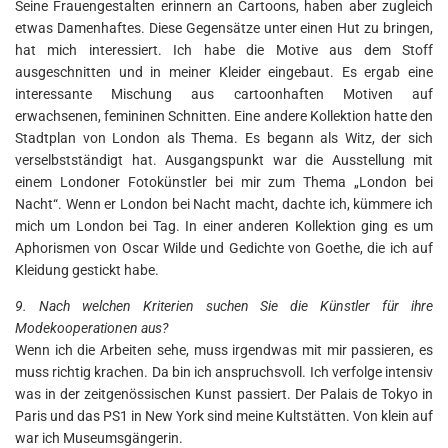
Seine Frauengestalten erinnern an Cartoons, haben aber zugleich
etwas Damenhaftes. Diese Gegensätze unter einen Hut zu bringen,
hat mich interessiert. Ich habe die Motive aus dem Stoff
ausgeschnitten und in meiner Kleider eingebaut. Es ergab eine
interessante Mischung aus cartoonhaften Motiven auf
erwachsenen, femininen Schnitten. Eine andere Kollektion hatte den
Stadtplan von London als Thema. Es begann als Witz, der sich
verselbstständigt hat. Ausgangspunkt war die Ausstellung mit
einem Londoner Fotokünstler bei mir zum Thema „London bei
Nacht“. Wenn er London bei Nacht macht, dachte ich, kümmere ich
mich um London bei Tag. In einer anderen Kollektion ging es um
Aphorismen von Oscar Wilde und Gedichte von Goethe, die ich auf
Kleidung gestickt habe.
9. Nach welchen Kriterien suchen Sie die Künstler für ihre
Modekooperationen aus?
Wenn ich die Arbeiten sehe, muss irgendwas mit mir passieren, es
muss richtig krachen. Da bin ich anspruchsvoll. Ich verfolge intensiv
was in der zeitgenössischen Kunst passiert. Der Palais de Tokyo in
Paris und das PS1 in New York sind meine Kultstätten. Von klein auf
war ich Museumsgängerin.