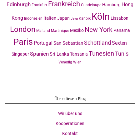
Frankreich
Edinburgh
Hong
Hamburg
Frankfurt
Guadeloupe
Köln
Kong
Italien
Japan
Lissabon
Indonesien
Karibik
Java
London
New York
Mexiko
Panama
Mailand
Martinique
Paris
Schottland
Portugal
Sexten
San Sebastian
Tunesien
Tunis
Spanien
Sri Lanka
Singapur
Tansania
Venedig
Wien
Über diesen Blog
Wir über uns
Kooperationen
Kontakt