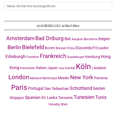
styleREBELLES Artikel über
Amsterdam
Bad Driburg
Bali
Belgien
Barcelona
Bangkok
Bielefeld
Berlin
Düsseldorf
Bozen
Ecuador
Brüssel
China
Frankreich
Edinburgh
Hong
Hamburg
Frankfurt
Guadeloupe
Köln
Kong
Italien
Japan
Lissabon
Indonesien
Karibik
Java
London
New York
Mexiko
Panama
Mailand
Martinique
Paris
Schottland
Portugal
Sexten
San Sebastian
Tunesien
Tunis
Spanien
Sri Lanka
Singapur
Tansania
Venedig
Wien