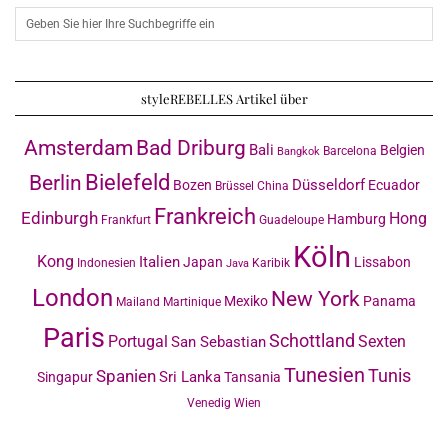
styleREBELLES Artikel über
Amsterdam
Bad Driburg
Bali
Belgien
Barcelona
Bangkok
Bielefeld
Berlin
Düsseldorf
Bozen
Ecuador
Brüssel
China
Frankreich
Edinburgh
Hong
Hamburg
Frankfurt
Guadeloupe
Köln
Kong
Italien
Japan
Lissabon
Indonesien
Karibik
Java
London
New York
Mexiko
Panama
Mailand
Martinique
Paris
Schottland
Portugal
Sexten
San Sebastian
Tunesien
Tunis
Spanien
Sri Lanka
Singapur
Tansania
Venedig
Wien