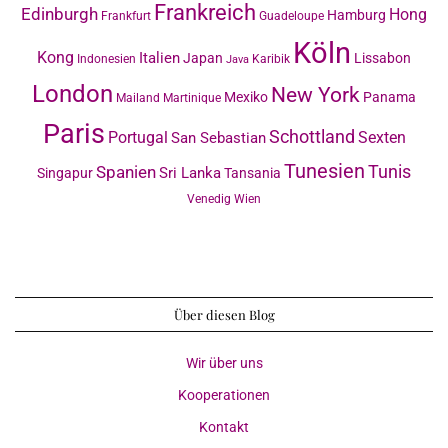
Frankreich
Edinburgh
Hong
Hamburg
Frankfurt
Guadeloupe
Köln
Kong
Italien
Japan
Lissabon
Indonesien
Karibik
Java
London
New York
Mexiko
Panama
Mailand
Martinique
Paris
Schottland
Portugal
Sexten
San Sebastian
Tunesien
Tunis
Spanien
Sri Lanka
Singapur
Tansania
Venedig
Wien
Über diesen Blog
Wir über uns
Kooperationen
Kontakt