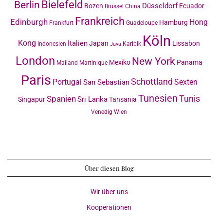
Bielefeld
Berlin
Düsseldorf
Bozen
Ecuador
Brüssel
China
Frankreich
Edinburgh
Hong
Hamburg
Frankfurt
Guadeloupe
Köln
Kong
Italien
Japan
Lissabon
Indonesien
Karibik
Java
London
New York
Mexiko
Panama
Mailand
Martinique
Paris
Schottland
Portugal
Sexten
San Sebastian
Tunesien
Tunis
Spanien
Sri Lanka
Singapur
Tansania
Venedig
Wien
Über diesen Blog
Wir über uns
Kooperationen