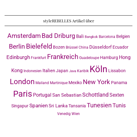
styleREBELLES Artikel über
Amsterdam
Bad Driburg
Bali
Belgien
Barcelona
Bangkok
Bielefeld
Berlin
Düsseldorf
Bozen
Ecuador
Brüssel
China
Frankreich
Edinburgh
Hong
Hamburg
Frankfurt
Guadeloupe
Köln
Kong
Italien
Japan
Lissabon
Indonesien
Karibik
Java
London
New York
Mexiko
Panama
Mailand
Martinique
Paris
Schottland
Portugal
Sexten
San Sebastian
Tunesien
Tunis
Spanien
Sri Lanka
Singapur
Tansania
Venedig
Wien