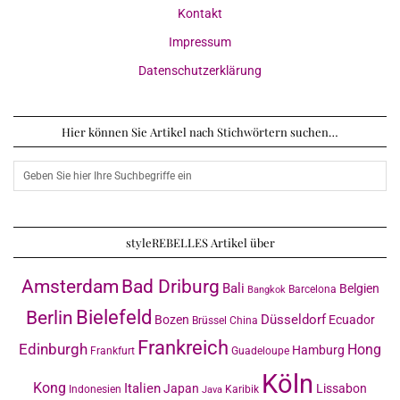
Kontakt
Impressum
Datenschutzerklärung
Hier können Sie Artikel nach Stichwörtern suchen…
styleREBELLES Artikel über
Amsterdam
Bad Driburg
Bali
Belgien
Barcelona
Bangkok
Bielefeld
Berlin
Düsseldorf
Bozen
Ecuador
Brüssel
China
Frankreich
Edinburgh
Hong
Hamburg
Frankfurt
Guadeloupe
Köln
Kong
Italien
Japan
Lissabon
Indonesien
Karibik
Java