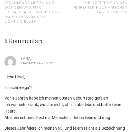
STRAHLENDE LIPPEN UND
MEINE TIPPS FÜR DEN
WANGEN Ü40: MAC
PERFEKTEN KULINARISCHEN
LUSTREGLASS LIPPENSTIFT &
TAG IN LONDON
HOURGLASS AMBIENT
LIGHTING BLUSH
6 Kommentare
SARA
06/04/2024 / 13:57
Liebe Ursel,
ich schreie „ja“!
Vor 4 Jahren habe ich meinen 60sten Geburtstag gefeiert.
Ich war sehr krank, wusste nicht, ob ich überlebe und hatte keine
Haare.
Aber ein schönes Fest mit Menschen, die ich liebe und mag.
Dieses Jahr feiere ich meinen 65. Und feiern reicht als Bezeichnung