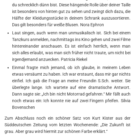
du schrecklich dünn bist. Diese hängende Rolle über deiner Taille
ist besonders von hinten gut zu sehen und zwingt dich dazu, die
Hälfte der Kleidungsstücke in deinem Schrank auszusortieren.
Das gilt besonders für weiße Blusen. Nora Ephron
Laut singen, auch wenn man unmusikalisch ist. Sich bei einem
Tanzkurs anmelden, nachmittags ins Kino gehen und zwei Filme
hintereinander anschauen. Es ist einfach herrlich, wenn man
sich alles erlaubt, was man sich früher nicht traute, um nicht bei
irgendjemand anzuecken. Patricia Riekel
Einmal fragte mich jemand, ob ich glaube, in meinem Leben
etwas versäumt zu haben. Ich war erstaunt, dass mir gar nichts
einfiel. Ich gab die Frage an meine Freundin S.Sch. weiter. Sie
überlegte lange. Ich wartete auf eine dramatische Antwort.
Dann sagte sie: „Ich bin nicht Motorrad gefahren.“ Mir fällt auch
noch etwas ein: Ich konnte nie auf zwei Fingern pfeifen. Silvia
Bovenschen
Zum Abschluss noch ein schöner Satz von Kurt Kister aus der
Süddeutschen Zeitung vom letzten Wochenende: „Die Zukunft ist
grau. Aber grau wird hiermit zur schönen Farbe erklärt.“