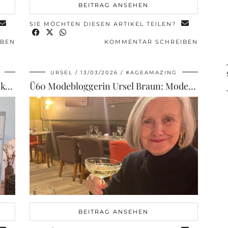
BEITRAG ANSEHEN
SIE MÖCHTEN DIESEN ARTIKEL TEILEN?
IBEN
KOMMENTAR SCHREIBEN
URSEL
13/03/2026
#AGEAMAZING
7 Gründe, warum die Dr. von Weckbecker Klinik in Bad Brückenau für mich der ideale …
Ü60 Modebloggerin Ursel Braun: Mode, Stil und Selbstbewusstsein im Alter
BEITRAG ANSEHEN