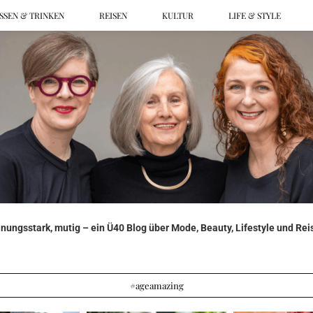
SSEN & TRINKEN
REISEN
KULTUR
LIFE & STYLE
ungsstark, mutig – ein Ü40 Blog über Mode, Beauty, Lifestyle und Reis
#ageamazing