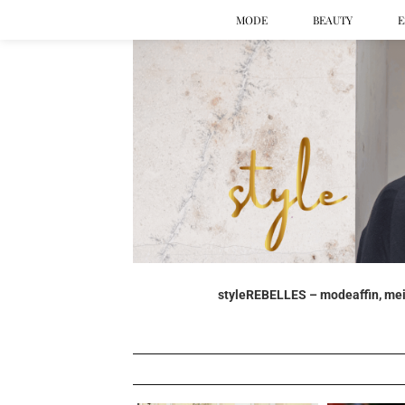
MODE
BEAUTY
E
styleREBELLES – modeaffin, mein