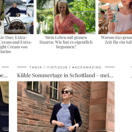
kte Duo: Extra-
Mein Leben mit grauen
Warum ü50 genau 
 Cream und Extra-
Haaren: Wie hat es eigentlich
Zeit für ein Sa
ight Cream von
begonnen?
larins
TANJA
11/07/2026
#AGEAMAZING
Sara: Das neue Magazin für Frauen über 50, das sich liest wie die große Schwester von …
Kühle Sommertage in Schottland – mein lässiger Look mit Streifen und Strickjacke