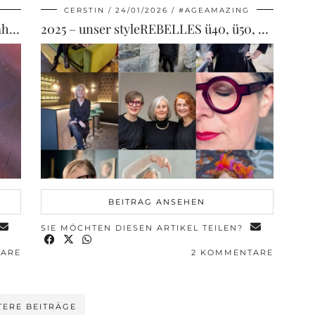
CERSTIN
24/01/2026
#AGEAMAZING
Das Alter ist (k)ein Arschloch: Beim Zahnarzt
2025 – unser styleREBELLES ü40, ü50, ü60 Modeblog Rückblick
BEITRAG ANSEHEN
SIE MÖCHTEN DIESEN ARTIKEL TEILEN?
TARE
2 KOMMENTARE
TERE BEITRÄGE