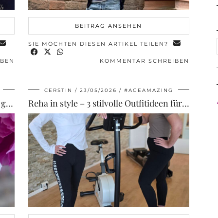
BEITRAG ANSEHEN
SIE MÖCHTEN DIESEN ARTIKEL TEILEN?
IBEN
KOMMENTAR SCHREIBEN
CERSTIN
23/05/2026
#AGEAMAZING
Balea Beauty Expert UV Fluid LSF 50 – günstiger Sonnenschutz für jeden Tag – Erfahrungen
Reha in style – 3 stilvolle Outfitideen für Frauen über 40, 50 und 60