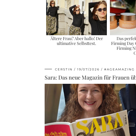
Ältere Frau? Aber hallo! Der
Das perfe
ultimative Selbsttest.
Firming Day
Firming N
C
CERSTIN
19/07/2026
#AGEAMAZING