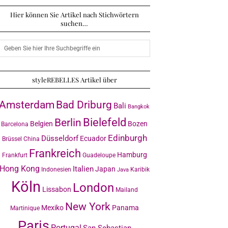
Hier können Sie Artikel nach Stichwörtern
suchen…
styleREBELLES Artikel über
Amsterdam
Bad Driburg
Bali
Bangkok
Bielefeld
Berlin
Belgien
Bozen
Barcelona
Edinburgh
Düsseldorf
Ecuador
Brüssel
China
Frankreich
Hamburg
Frankfurt
Guadeloupe
Hong Kong
Italien
Japan
Indonesien
Karibik
Java
Köln
London
Lissabon
Mailand
New York
Mexiko
Panama
Martinique
Paris
Portugal
San Sebastian