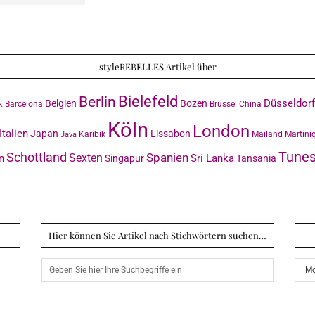
styleREBELLES Artikel über
Bielefeld
Berlin
Düsseldorf
Belgien
Bozen
Barcelona
Brüssel
China
k
Köln
London
Italien
Japan
Lissabon
Karibik
Mailand
Martini
Java
Tunes
Schottland
Sexten
Spanien
n
Sri Lanka
Singapur
Tansania
Hier können Sie Artikel nach Stichwörtern suchen…
Arch