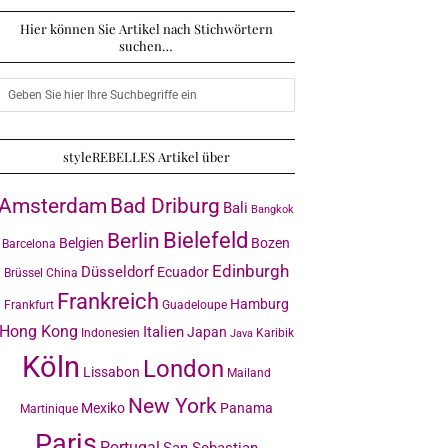
Hier können Sie Artikel nach Stichwörtern
suchen…
styleREBELLES Artikel über
Amsterdam
Bad Driburg
Bali
Bangkok
Bielefeld
Berlin
Belgien
Bozen
Barcelona
Edinburgh
Düsseldorf
Ecuador
Brüssel
China
Frankreich
Hamburg
Frankfurt
Guadeloupe
Hong Kong
Italien
Japan
Indonesien
Karibik
Java
Köln
London
Lissabon
Mailand
New York
Mexiko
Panama
Martinique
Paris
Portugal
San Sebastian