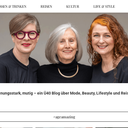
SSEN & TRINKEN
REISEN
KULTUR
LIFE & STYLE
ungsstark, mutig – ein Ü40 Blog über Mode, Beauty, Lifestyle und Reis
#ageamazing