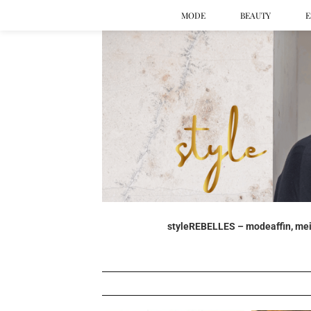
MODE
BEAUTY
E
styleREBELLES – modeaffin, mein