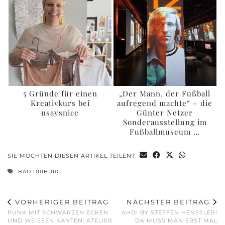
5 Gründe für einen
„Der Mann, der Fußball
Kreativkurs bei
aufregend machte“ – die
nsaysnice
Günter Netzer
Sonderausstellung im
Fußballmuseum …
SIE MÖCHTEN DIESEN ARTIKEL TEILEN?
BAD DRIBURG
VORHERIGER BEITRAG
NÄCHSTER BEITRAG
PUNK MIT SCHWARZEN ECKEN
AHOI BY STEFFEN HENSSLER!
UND WEISSEN KANTEN: ATELIER D
DA MUSS MAN ERST MAL