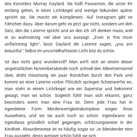
des Künstlers Murray Gaylard. Sie hüllt Passanten, die unter ihr
entlang gehen, in einen Lichtkegel und wenige Sekunden später
spricht sie. Sie macht ein Kompliment. Auf Instagram gibt es
Filmchen dazu. Aber darum geht es jetzt gar nicht, sondern um den
Satz, den die Laterne spricht und an den ich oft denken muss, weil
er so wahnsinnig viel über uns aussagt. „Even in this most
unflattering light“, lässt Gaylard die Laterne sagen, „you are
beautiful.“ Selbst im unvorteilhaftesten Licht bist du schön.
Ist das nicht ganz wundervoll? Man wirft sich an einem dieser
ungemütlichen Novemberabende noch schnell den Allwettermantel
über, dreht missmutig ein paar Ründchen durch den Park und
kommt an einer Laterne vorbei. Plötzlich springen Scheinwerfer an,
man steht in einem Lichtkegel wie ein Superstar und bekommt
gesagt, man sei schön. Sogleich fühlt man sich erkannt, ganz
besonders wenn man eine Frau ist. Denn jede Frau hat in
irgendeiner Form Minderwertigkeitskomplexe wegen ihres
Aussehens, und sei sie auch noch so schön. Irgendwann ist
irgendwas gründlich schief gegangen, schätzungsweise in der
Kindheit. Absurderweise ist es häufig sogar so: Je blendender eine
Frau aussieht, desto weniger schön fühlt sie sich.