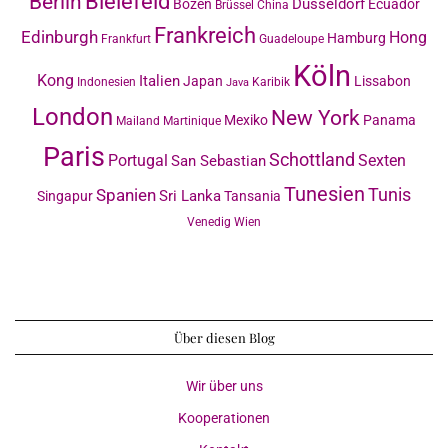
Bielefeld
Berlin
Düsseldorf
Bozen
Ecuador
Brüssel
China
Frankreich
Edinburgh
Hong
Hamburg
Frankfurt
Guadeloupe
Köln
Kong
Italien
Japan
Lissabon
Indonesien
Karibik
Java
London
New York
Mexiko
Panama
Mailand
Martinique
Paris
Schottland
Portugal
Sexten
San Sebastian
Tunesien
Tunis
Spanien
Sri Lanka
Singapur
Tansania
Venedig
Wien
Über diesen Blog
Wir über uns
Kooperationen