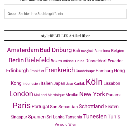
styleREBELLES Artikel über
Amsterdam
Bad Driburg
Bali
Belgien
Barcelona
Bangkok
Bielefeld
Berlin
Düsseldorf
Bozen
Ecuador
Brüssel
China
Frankreich
Edinburgh
Hong
Hamburg
Frankfurt
Guadeloupe
Köln
Kong
Italien
Japan
Lissabon
Indonesien
Karibik
Java
London
New York
Mexiko
Panama
Mailand
Martinique
Paris
Schottland
Portugal
Sexten
San Sebastian
Tunesien
Tunis
Spanien
Sri Lanka
Singapur
Tansania
Venedig
Wien