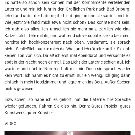
Es hätte so schön sein können mit der Komplimente verteilenden
Laterne und mir. Ich fuhr in den Gräflichen Park nach Bad Driburg.
Ich stand unter der Laterne, ihr Licht ging an und sie sagte – nichts.
Wie jetzt? Sie fand mich etwa nicht schön? Das konnte nicht sein.
Ich gab also alles. Ich umschlich sie mehrmals, zärtlich wie eine
Katze. Ich flirtete mit ihr, und während ich versuchte, sie zu becircen,
horchte ich hochkonzentriert nach oben. Verdammt, sie sprach
nicht. Schließlich packte mich die Wut, und ich rüttelte an ihr. Sie gab
keinen Ton von sich. Da aß ich erst mal Abendbrot und versuchte es
spät in der Nacht noch einmal. Das Licht der Laterne schien auf, ich
wartete und dachte: Nun red halt mit mir! Doch sie sprach wieder
kein Wort. Ich nahm es nicht zu ernst, nur ein wenig. Ich ging dann
einfach in mein Hotelzimmer und legte mich ins Bett. Außer Spesen
nichts gewesen.
Inzwischen, so habe ich es gehört, hat die Laterne ihre Sprache
wieder gefunden. Fahren Sie also hin. Denn: Gutes Projekt, gutes
Kunstwerk, guter Künstler.
VIDEO
Video-