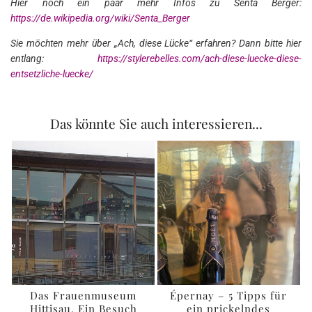
Hier noch ein paar mehr Infos zu Senta Berger:
https://de.wikipedia.org/wiki/Senta_Berger
Sie möchten mehr über „Ach, diese Lücke“ erfahren? Dann bitte hier
entlang:
https://stylerebelles.com/ach-diese-luecke-diese-
entsetzliche-luecke/
Das könnte Sie auch interessieren...
Das Frauenmuseum
Épernay – 5 Tipps für
Hittisau. Ein Besuch
ein prickelndes