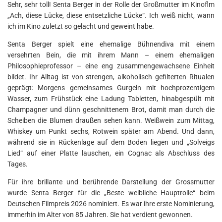
Sehr, sehr toll! Senta Berger in der Rolle der Großmutter im Kinoflm
„Ach, diese Lücke, diese entsetzliche Lücke“. Ich weiß nicht, wann
ich im Kino zuletzt so gelacht und geweint habe.
Senta Berger spielt eine ehemalige Bühnendiva mit einem
versehrten Bein, die mit ihrem Mann – einem ehemaligen
Philosophieprofessor – eine eng zusammengewachsene Einheit
bildet. Ihr Alltag ist von strengen, alkoholisch gefilterten Ritualen
geprägt: Morgens gemeinsames Gurgeln mit hochprozentigem
Wasser, zum Frühstück eine Ladung Tabletten, hinabgespült mit
Champagner und dünn geschnittenem Brot, damit man durch die
Scheiben die Blumen draußen sehen kann. Weißwein zum Mittag,
Whiskey um Punkt sechs, Rotwein später am Abend. Und dann,
während sie in Rückenlage auf dem Boden liegen und „Solveigs
Lied“ auf einer Platte lauschen, ein Cognac als Abschluss des
Tages.
Für ihre brillante und berührende Darstellung der Grossmutter
wurde Senta Berger für die „Beste weibliche Hauptrolle“ beim
Deutschen Filmpreis 2026 nominiert. Es war ihre erste Nominierung,
immerhin im Alter von 85 Jahren. Sie hat verdient gewonnen.