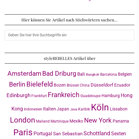
Hier können Sie Artikel nach Stichwörtern suchen…
styleREBELLES Artikel über
Amsterdam
Bad Driburg
Bali
Belgien
Barcelona
Bangkok
Bielefeld
Berlin
Düsseldorf
Bozen
Ecuador
Brüssel
China
Frankreich
Edinburgh
Hong
Hamburg
Frankfurt
Guadeloupe
Köln
Kong
Italien
Japan
Lissabon
Indonesien
Karibik
Java
London
New York
Mexiko
Panama
Mailand
Martinique
Paris
Schottland
Portugal
Sexten
San Sebastian