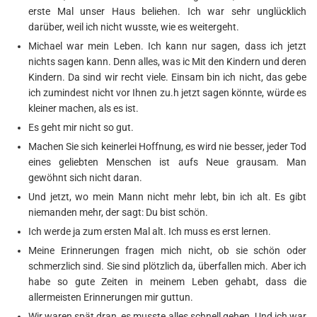
erste Mal unser Haus beliehen. Ich war sehr unglücklich
darüber, weil ich nicht wusste, wie es weitergeht.
Michael war mein Leben. Ich kann nur sagen, dass ich jetzt
nichts sagen kann. Denn alles, was ic Mit den Kindern und deren
Kindern. Da sind wir recht viele. Einsam bin ich nicht, das gebe
ich zumindest nicht vor Ihnen zu.h jetzt sagen könnte, würde es
kleiner machen, als es ist.
Es geht mir nicht so gut.
Machen Sie sich keinerlei Hoffnung, es wird nie besser, jeder Tod
eines geliebten Menschen ist aufs Neue grausam. Man
gewöhnt sich nicht daran.
Und jetzt, wo mein Mann nicht mehr lebt, bin ich alt. Es gibt
niemanden mehr, der sagt: Du bist schön.
Ich werde ja zum ersten Mal alt. Ich muss es erst lernen.
Meine Erinnerungen fragen mich nicht, ob sie schön oder
schmerzlich sind. Sie sind plötzlich da, überfallen mich. Aber ich
habe so gute Zeiten in meinem Leben gehabt, dass die
allermeisten Erinnerungen mir guttun.
Wir waren spät dran, es musste alles schnell gehen. Und ich war