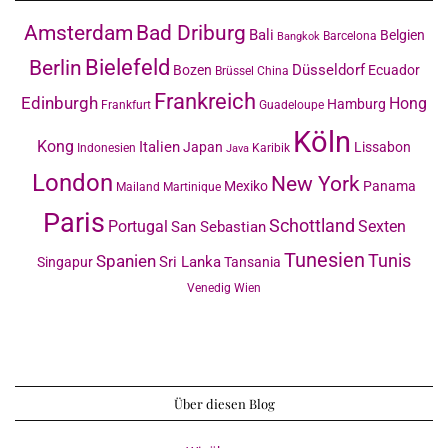
Amsterdam
Bad Driburg
Bali
Belgien
Barcelona
Bangkok
Bielefeld
Berlin
Düsseldorf
Bozen
Ecuador
Brüssel
China
Frankreich
Edinburgh
Hong
Hamburg
Frankfurt
Guadeloupe
Köln
Kong
Italien
Japan
Lissabon
Indonesien
Karibik
Java
London
New York
Mexiko
Panama
Mailand
Martinique
Paris
Schottland
Portugal
Sexten
San Sebastian
Tunesien
Tunis
Spanien
Sri Lanka
Singapur
Tansania
Venedig
Wien
Über diesen Blog