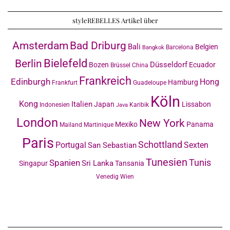
styleREBELLES Artikel über
Amsterdam
Bad Driburg
Bali
Belgien
Barcelona
Bangkok
Bielefeld
Berlin
Düsseldorf
Bozen
Ecuador
Brüssel
China
Frankreich
Edinburgh
Hong
Hamburg
Frankfurt
Guadeloupe
Köln
Kong
Italien
Japan
Lissabon
Indonesien
Karibik
Java
London
New York
Mexiko
Panama
Mailand
Martinique
Paris
Schottland
Portugal
Sexten
San Sebastian
Tunesien
Tunis
Spanien
Sri Lanka
Singapur
Tansania
Venedig
Wien