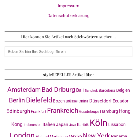
Impressum
Datenschutzerklärung
Hier können Sie Artikel nach Stichwörtern suchen…
styleREBELLES Artikel über
Amsterdam
Bad Driburg
Bali
Belgien
Barcelona
Bangkok
Bielefeld
Berlin
Düsseldorf
Bozen
Ecuador
Brüssel
China
Frankreich
Edinburgh
Hong
Hamburg
Frankfurt
Guadeloupe
Köln
Kong
Italien
Japan
Lissabon
Indonesien
Karibik
Java
London
New York
Mexiko
Panama
Mailand
Martinique