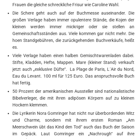
Frauen die gleiche schreckliche Frisur wie Caroline Wahl.
Die Schere geht auch auf der Buchmesse auseinander. Die
großen Verlage haben immer opulentere Stände, die Kojen der
kleinen werden immer mickriger oder sie stellen an
Gemeinschaftsständen aus. Viele kommen gar nicht mehr. Die
hoen Standgebühren, die zurückgehenden Buchverkäufe, heißt
es.
Viele Verlage haben einen halben Gemischtwarenladen dabei.
Stifte, Kladden, Hefte, Mappen. Mare (kleiner Stand) verkauft
jetzt auch „exklusive Düfte“. La Plage de Paris, L´Air du Nord,
Eau du Levant. 100 ml für 125 Euro. Das anspruchsvolle Buch
hat fertig.
50 Prozent der amerikanischen Aussteller sind nationalistische
Bibelverleger, die mit ihren adipösen Körpern auf zu kleinen
Hockern klemmen.
Die Lyrikerin Nora Gomringer hat nicht nur überbordenden Witz
und Charme, sondern mit ihrem ersten Roman „Am
Meerschwein übt das Kind den Tod“ auch das Buch der Saison
im Gepäck. Laut Gomringer ein „Nachrough“ auf ihre