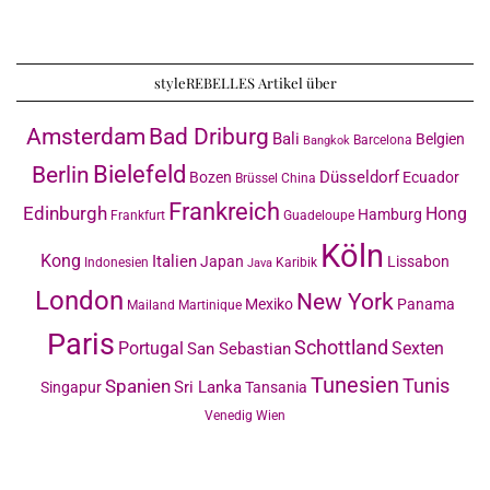
styleREBELLES Artikel über
Amsterdam
Bad Driburg
Bali
Belgien
Barcelona
Bangkok
Bielefeld
Berlin
Düsseldorf
Bozen
Ecuador
Brüssel
China
Frankreich
Edinburgh
Hong
Hamburg
Frankfurt
Guadeloupe
Köln
Kong
Italien
Japan
Lissabon
Indonesien
Karibik
Java
London
New York
Mexiko
Panama
Mailand
Martinique
Paris
Schottland
Portugal
Sexten
San Sebastian
Tunesien
Tunis
Spanien
Sri Lanka
Singapur
Tansania
Venedig
Wien