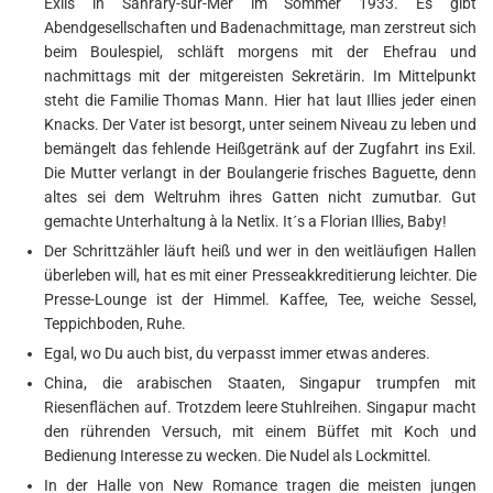
Exils in Sanrary-sur-Mer im Sommer 1933. Es gibt
Abendgesellschaften und Badenachmittage, man zerstreut sich
beim Boulespiel, schläft morgens mit der Ehefrau und
nachmittags mit der mitgereisten Sekretärin. Im Mittelpunkt
steht die Familie Thomas Mann. Hier hat laut Illies jeder einen
Knacks. Der Vater ist besorgt, unter seinem Niveau zu leben und
bemängelt das fehlende Heißgetränk auf der Zugfahrt ins Exil.
Die Mutter verlangt in der Boulangerie frisches Baguette, denn
altes sei dem Weltruhm ihres Gatten nicht zumutbar. Gut
gemachte Unterhaltung à la Netlix. It´s a Florian Illies, Baby!
Der Schrittzähler läuft heiß und wer in den weitläufigen Hallen
überleben will, hat es mit einer Presseakkreditierung leichter. Die
Presse-Lounge ist der Himmel. Kaffee, Tee, weiche Sessel,
Teppichboden, Ruhe.
Egal, wo Du auch bist, du verpasst immer etwas anderes.
China, die arabischen Staaten, Singapur trumpfen mit
Riesenflächen auf. Trotzdem leere Stuhlreihen. Singapur macht
den rührenden Versuch, mit einem Büffet mit Koch und
Bedienung Interesse zu wecken. Die Nudel als Lockmittel.
In der Halle von New Romance tragen die meisten jungen