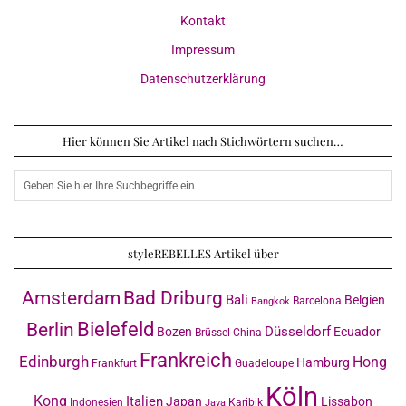
Kontakt
Impressum
Datenschutzerklärung
Hier können Sie Artikel nach Stichwörtern suchen…
styleREBELLES Artikel über
Amsterdam
Bad Driburg
Bali
Belgien
Barcelona
Bangkok
Bielefeld
Berlin
Düsseldorf
Bozen
Ecuador
Brüssel
China
Frankreich
Edinburgh
Hong
Hamburg
Frankfurt
Guadeloupe
Köln
Kong
Italien
Japan
Lissabon
Indonesien
Karibik
Java