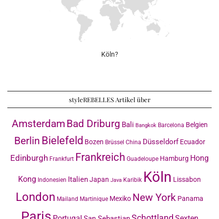
Köln?
styleREBELLES Artikel über
Amsterdam
Bad Driburg
Bali
Belgien
Barcelona
Bangkok
Bielefeld
Berlin
Düsseldorf
Bozen
Ecuador
Brüssel
China
Frankreich
Edinburgh
Hong
Hamburg
Frankfurt
Guadeloupe
Köln
Kong
Italien
Japan
Lissabon
Indonesien
Karibik
Java
London
New York
Mexiko
Panama
Mailand
Martinique
Paris
Schottland
Portugal
Sexten
San Sebastian