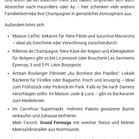
Abstecher nach Hautvillers oder Ay – hier schenken viele weitere
Familienbetriebe ihre Champagner in gemütlicher Atmosphäre aus.
Außerdem lohnt sich:
Maison Caffet: bekannt für feine Pâtés und luxuriöse Macarons
– ideal als Geschenk oder Verwöhnung zwischendurch.
Rillettes de Champagne, feine Käse der Region und Kleinigkeiten
für deApero gibt es bei Le pressoir oder Boucherie Les Sarments
Épernay, 3 und 5 Pl. Léon Bourgeois
Artisan Boulanger Pâtissier „Au Bonheur des Papilles“: Lokale
Bäckerei für Ficelles oder Baguette: frisch und knusprig – ideal
zum Frühstück oder Picknick im Park. Falls es Sie nach Damery
verschlagen sollte: Im Maison Jade & Lucy – gibt es Backwaren
zum Niederknien.
Im Carrefour Supermarkt: mehrere Pakete gesalzene Butter
einkaufen und zuhause einfrieren.
Mein Favorit:
Grand Fermage
mit weicher Textur und kleinen
Meersalzkristallen aus Noirmoutier.