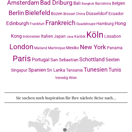
Amsterdam
Bad Driburg
Bali
Belgien
Barcelona
Bangkok
Bielefeld
Berlin
Düsseldorf
Bozen
Ecuador
Brüssel
China
Frankreich
Edinburgh
Hong
Hamburg
Frankfurt
Guadeloupe
Köln
Kong
Italien
Japan
Lissabon
Indonesien
Karibik
Java
London
New York
Mexiko
Panama
Mailand
Martinique
Paris
Schottland
Portugal
Sexten
San Sebastian
Tunesien
Tunis
Spanien
Sri Lanka
Singapur
Tansania
Venedig
Wien
Sie suchen noch Inspiration für Ihre nächste Reise nach…