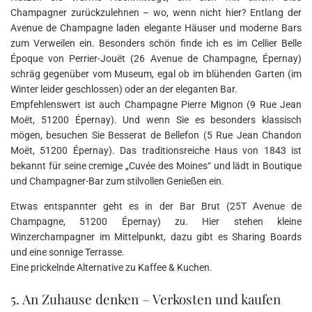
Champagner zurückzulehnen – wo, wenn nicht hier? Entlang der
Avenue de Champagne laden elegante Häuser und moderne Bars
zum Verweilen ein. Besonders schön finde ich es im Cellier Belle
Époque von Perrier-Jouët (26 Avenue de Champagne, Épernay)
schräg gegenüber vom Museum, egal ob im blühenden Garten (im
Winter leider geschlossen) oder an der eleganten Bar.
Empfehlenswert ist auch Champagne Pierre Mignon (9 Rue Jean
Moët, 51200 Épernay). Und wenn Sie es besonders klassisch
mögen, besuchen Sie Besserat de Bellefon (5 Rue Jean Chandon
Moët, 51200 Épernay). Das traditionsreiche Haus von 1843 ist
bekannt für seine cremige „Cuvée des Moines“ und lädt in Boutique
und Champagner-Bar zum stilvollen Genießen ein.
Etwas entspannter geht es in der Bar Brut (25T Avenue de
Champagne, 51200 Épernay) zu. Hier stehen kleine
Winzerchampagner im Mittelpunkt, dazu gibt es Sharing Boards
und eine sonnige Terrasse.
Eine prickelnde Alternative zu Kaffee & Kuchen.
5. An Zuhause denken – Verkosten und kaufen