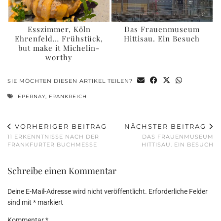
Esszimmer, Köln
Das Frauenmuseum
Ehrenfeld… Frühstück,
Hittisau. Ein Besuch
but make it Michelin-
worthy
SIE MÖCHTEN DIESEN ARTIKEL TEILEN?
ÉPERNAY
,
FRANKREICH
VORHERIGER BEITRAG
NÄCHSTER BEITRAG
11 ERKENNTNISSE NACH DER
DAS FRAUENMUSEUM
FRANKFURTER BUCHMESSE
HITTISAU. EIN BESUCH
Schreibe einen Kommentar
Deine E-Mail-Adresse wird nicht veröffentlicht.
Erforderliche Felder
sind mit
*
markiert
Kommentar
*