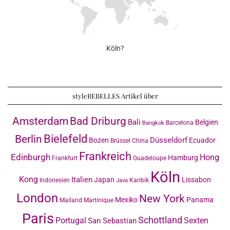
Köln?
styleREBELLES Artikel über
Amsterdam
Bad Driburg
Bali
Belgien
Barcelona
Bangkok
Bielefeld
Berlin
Düsseldorf
Bozen
Ecuador
Brüssel
China
Frankreich
Edinburgh
Hong
Hamburg
Frankfurt
Guadeloupe
Köln
Kong
Italien
Japan
Lissabon
Indonesien
Karibik
Java
London
New York
Mexiko
Panama
Mailand
Martinique
Paris
Schottland
Portugal
Sexten
San Sebastian