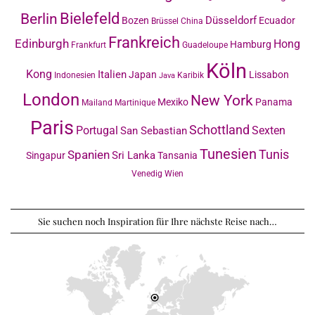
Bielefeld
Berlin
Düsseldorf
Bozen
Ecuador
Brüssel
China
Frankreich
Edinburgh
Hong
Hamburg
Frankfurt
Guadeloupe
Köln
Kong
Italien
Japan
Lissabon
Indonesien
Karibik
Java
London
New York
Mexiko
Panama
Mailand
Martinique
Paris
Schottland
Portugal
Sexten
San Sebastian
Tunesien
Tunis
Spanien
Sri Lanka
Singapur
Tansania
Venedig
Wien
Sie suchen noch Inspiration für Ihre nächste Reise nach…