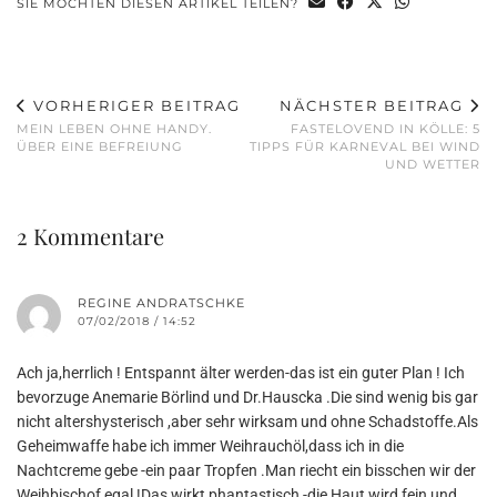
SIE MÖCHTEN DIESEN ARTIKEL TEILEN?
VORHERIGER BEITRAG
NÄCHSTER BEITRAG
MEIN LEBEN OHNE HANDY.
FASTELOVEND IN KÖLLE: 5
ÜBER EINE BEFREIUNG
TIPPS FÜR KARNEVAL BEI WIND
UND WETTER
2 Kommentare
REGINE ANDRATSCHKE
07/02/2018 / 14:52
Ach ja,herrlich ! Entspannt älter werden-das ist ein guter Plan ! Ich
bevorzuge Anemarie Börlind und Dr.Hauscka .Die sind wenig bis gar
nicht altershysterisch ,aber sehr wirksam und ohne Schadstoffe.Als
Geheimwaffe habe ich immer Weihrauchöl,dass ich in die
Nachtcreme gebe -ein paar Tropfen .Man riecht ein bisschen wir der
Weihbischof,egal !Das wirkt phantastisch -die Haut wird fein und