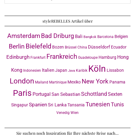
styleREBELLES Artikel über
Amsterdam
Bad Driburg
Bali
Belgien
Barcelona
Bangkok
Bielefeld
Berlin
Düsseldorf
Bozen
Ecuador
Brüssel
China
Frankreich
Edinburgh
Hong
Hamburg
Frankfurt
Guadeloupe
Köln
Kong
Italien
Japan
Lissabon
Indonesien
Karibik
Java
London
New York
Mexiko
Panama
Mailand
Martinique
Paris
Schottland
Portugal
Sexten
San Sebastian
Tunesien
Tunis
Spanien
Sri Lanka
Singapur
Tansania
Venedig
Wien
Sie suchen noch Inspiration für Ihre nächste Reise nach…