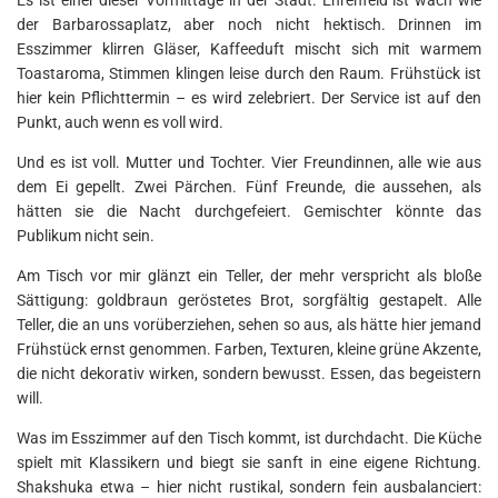
Es ist einer dieser Vormittage in der Stadt. Ehrenfeld ist wach wie
der Barbarossaplatz, aber noch nicht hektisch. Drinnen im
Esszimmer klirren Gläser, Kaffeeduft mischt sich mit warmem
Toastaroma, Stimmen klingen leise durch den Raum. Frühstück ist
hier kein Pflichttermin – es wird zelebriert. Der Service ist auf den
Punkt, auch wenn es voll wird.
Und es ist voll. Mutter und Tochter. Vier Freundinnen, alle wie aus
dem Ei gepellt. Zwei Pärchen. Fünf Freunde, die aussehen, als
hätten sie die Nacht durchgefeiert. Gemischter könnte das
Publikum nicht sein.
Am Tisch vor mir glänzt ein Teller, der mehr verspricht als bloße
Sättigung: goldbraun geröstetes Brot, sorgfältig gestapelt. Alle
Teller, die an uns vorüberziehen, sehen so aus, als hätte hier jemand
Frühstück ernst genommen. Farben, Texturen, kleine grüne Akzente,
die nicht dekorativ wirken, sondern bewusst. Essen, das begeistern
will.
Was im Esszimmer auf den Tisch kommt, ist durchdacht. Die Küche
spielt mit Klassikern und biegt sie sanft in eine eigene Richtung.
Shakshuka etwa – hier nicht rustikal, sondern fein ausbalanciert: