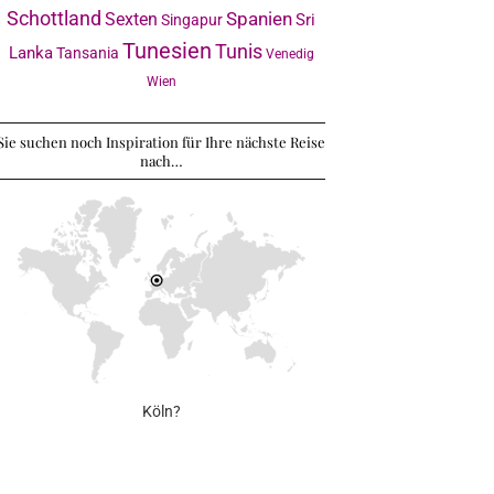
Schottland
Sexten
Spanien
Sri
Singapur
Tunesien
Tunis
Lanka
Tansania
Venedig
Wien
Sie suchen noch Inspiration für Ihre nächste Reise
nach…
Köln?