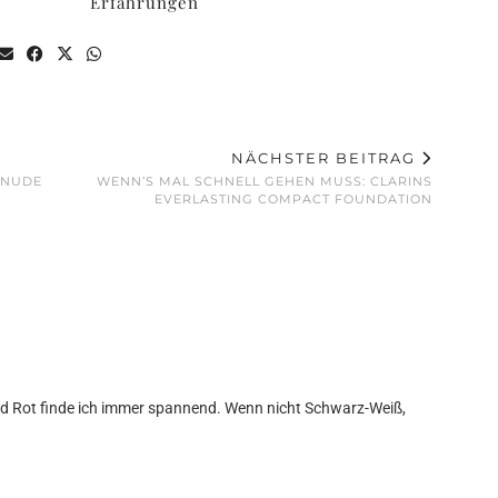
Erfahrungen
NÄCHSTER BEITRAG
 NUDE
WENN’S MAL SCHNELL GEHEN MUSS: CLARINS
EVERLASTING COMPACT FOUNDATION
nd Rot finde ich immer spannend. Wenn nicht Schwarz-Weiß,