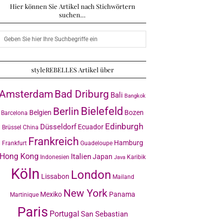
Hier können Sie Artikel nach Stichwörtern
suchen…
styleREBELLES Artikel über
Amsterdam
Bad Driburg
Bali
Bangkok
Bielefeld
Berlin
Belgien
Bozen
Barcelona
Edinburgh
Düsseldorf
Ecuador
Brüssel
China
Frankreich
Hamburg
Frankfurt
Guadeloupe
Hong Kong
Italien
Japan
Indonesien
Karibik
Java
Köln
London
Lissabon
Mailand
New York
Mexiko
Panama
Martinique
Paris
Portugal
San Sebastian