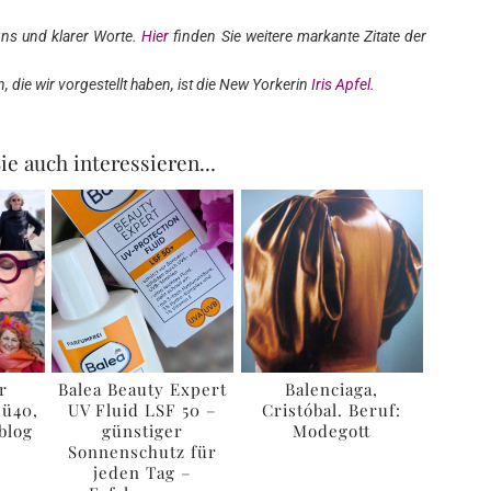
gns und klarer Worte.
Hier
finden Sie weitere markante Zitate der
 die wir vorgestellt haben, ist die New Yorkerin
Iris Apfel
.
ie auch interessieren...
r
Balea Beauty Expert
Balenciaga,
 ü40,
UV Fluid LSF 50 –
Cristóbal. Beruf:
blog
günstiger
Modegott
Sonnenschutz für
jeden Tag –