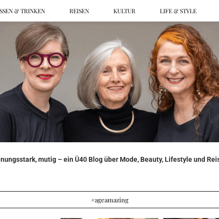
SSEN & TRINKEN
REISEN
KULTUR
LIFE & STYLE
ungsstark, mutig – ein Ü40 Blog über Mode, Beauty, Lifestyle und Reis
#ageamazing