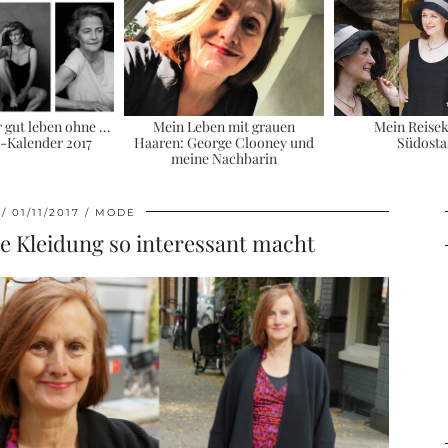
r gut leben ohne …
Mein Leben mit grauen
Mein Reisek
i-Kalender 2017
Haaren: George Clooney und
Südosta
meine Nachbarin
01/11/2017
MODE
e Kleidung so interessant macht