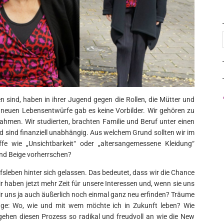
n sind, haben in ihrer Jugend gegen die Rollen, die Mütter und
e neuen Lebensentwürfe gab es keine Vorbilder. Wir gehören zu
 nahmen. Wir studierten, brachten Familie und Beruf unter einen
nd sind finanziell unabhängig. Aus welchem Grund sollten wir im
ffe wie „Unsichtbarkeit“ oder „altersangemessene Kleidung“
und Beige vorherrschen?
fsleben hinter sich gelassen. Das bedeutet, dass wir die Chance
r haben jetzt mehr Zeit für unsere Interessen und, wenn sie uns
 wir uns ja auch äußerlich noch einmal ganz neu erfinden? Träume
Frage: Wo, wie und mit wem möchte ich in Zukunft leben? Wie
gehen diesen Prozess so radikal und freudvoll an wie die New