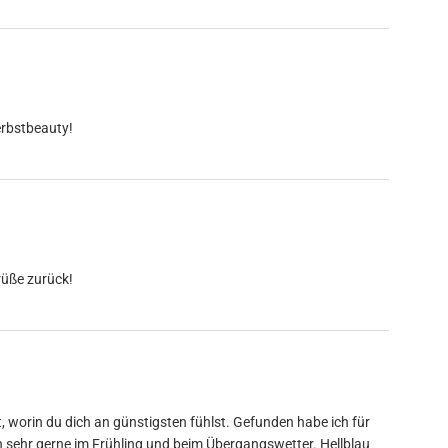
erbstbeauty!
rüße zurück!
, worin du dich an günstigsten fühlst. Gefunden habe ich für
ch sehr gerne im Frühling und beim Übergangswetter. Hellblau