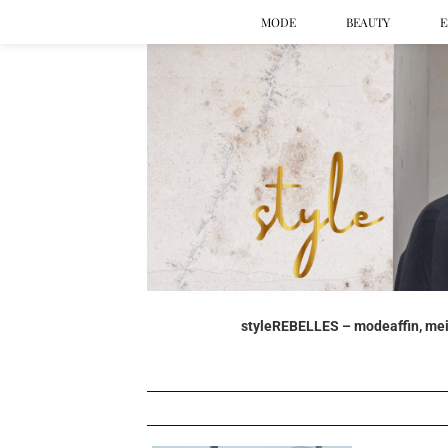
MODE
BEAUTY
E
styleREBELLES – modeaffin, mein