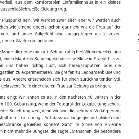
verließ, aus dem komfortablen Einfamilienhaus in ein kleines
ausschließlich weiße Kleidung trug.
r Pluspunkt sein. Wir werden zwar älter, aber wir werden auch
sehen wie jemand anders, schon gar nicht wie die Frau auf der
hmack und unser Stilgefühl sind ausgeprägter als je zuvor.
t, unsere Stärken zu betonen.
e Mode, die gerne mal ruft: Schaut ruhig her! Wir verstecken uns
t, einen Mantel in Sonnengelb oder eine Bluse in Pracht-Lila zu
on uns haben richtig Lust, sich herauszuputzen oder die
ngsstilen zu experimentieren. Sie greifen zu Leopardenbluse und
 aus. Andere entscheiden sich für einen zurückhaltenden Stil,
e gelassene Reife einer älteren Frau zur Geltung zu bringen.
uns einig: Wir lehnen es ab, in den nächsten 40 Jahren in der
 100. Geburtstag, wenn der Fotograf der Lokalzeitung schellt,
jeder Beachtung wert, denn wir sind die sichtbare Verkörperung
nshälfte mit sich bringt. Auf dass wir lange gesund bleiben und
iderschränke genießen können! Ganz im Sinne von Vivienne
h nicht mehr die Jüngste, die sagte: „Menschen, die besondere