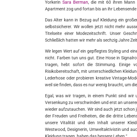
Yorkerin
Sara Berman
, die mit 60 ihren Mann 
Apartment zog und fortan bis an ihr Lebensende 
Das Alter kann in Bezug auf Kleidung ein große
selbstsicherer. Wir wollen jetzt nicht mehr aus
Titelseite einer Modezeitschrift. Unser Gesc
Schließlich hatten wir mehr als sechzig Jahre Zei
Wir legen Wert auf ein gepflegtes Styling und ein
nicht. Farben tun uns gut. Eine Hose in Signalro
tragen, hebt sofort die Stimmung. Einige v
Risikobereitschaft, mit unterschiedlichen Kleidu
Lederhose oder probieren kreative Vintage-Mode
weil sie finden, dass es nur wenig braucht, um di
Egal, was wir tragen, in einem Punkt sind wir 
Versenkung zu verschwinden und erst an unserem
wieder aufzutauchen. Wir sind auch jetzt schon 
der Freuden und Freiheiten, die die dritte Lebe
unsere Vitalität und den Inhalt unserer Kle
Westwood, Designerin, Umweltaktivistin und auc
Kleidung tragen, haben das bessere Leben.“