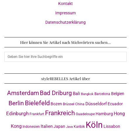
Kontakt
Impressum
Datenschutzerklärung
Hier können Sie Artikel nach Stichwörtern suchen…
styleREBELLES Artikel über
Amsterdam
Bad Driburg
Bali
Belgien
Barcelona
Bangkok
Bielefeld
Berlin
Düsseldorf
Bozen
Ecuador
Brüssel
China
Frankreich
Edinburgh
Hong
Hamburg
Frankfurt
Guadeloupe
Köln
Kong
Italien
Japan
Lissabon
Indonesien
Karibik
Java