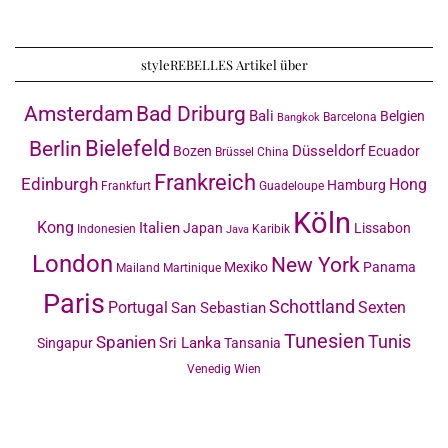
styleREBELLES Artikel über
Amsterdam
Bad Driburg
Bali
Belgien
Barcelona
Bangkok
Bielefeld
Berlin
Düsseldorf
Bozen
Ecuador
Brüssel
China
Frankreich
Edinburgh
Hong
Hamburg
Frankfurt
Guadeloupe
Köln
Kong
Italien
Japan
Lissabon
Indonesien
Karibik
Java
London
New York
Mexiko
Panama
Mailand
Martinique
Paris
Schottland
Portugal
Sexten
San Sebastian
Tunesien
Tunis
Spanien
Sri Lanka
Singapur
Tansania
Venedig
Wien