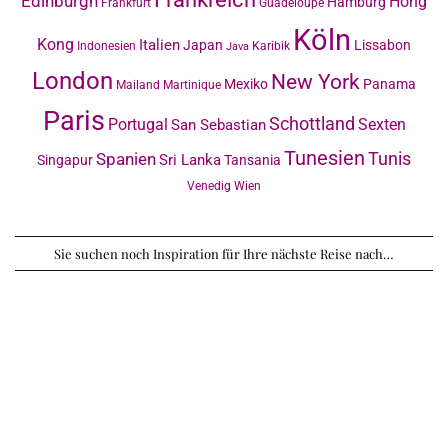
Edinburgh
Hong
Hamburg
Frankfurt
Guadeloupe
Köln
Kong
Italien
Japan
Lissabon
Indonesien
Karibik
Java
London
New York
Mexiko
Panama
Mailand
Martinique
Paris
Schottland
Portugal
Sexten
San Sebastian
Tunesien
Tunis
Spanien
Sri Lanka
Singapur
Tansania
Venedig
Wien
Sie suchen noch Inspiration für Ihre nächste Reise nach…