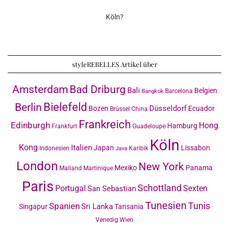
Köln?
styleREBELLES Artikel über
Amsterdam
Bad Driburg
Bali
Belgien
Barcelona
Bangkok
Bielefeld
Berlin
Düsseldorf
Bozen
Ecuador
Brüssel
China
Frankreich
Edinburgh
Hong
Hamburg
Frankfurt
Guadeloupe
Köln
Kong
Italien
Japan
Lissabon
Indonesien
Karibik
Java
London
New York
Mexiko
Panama
Mailand
Martinique
Paris
Schottland
Portugal
Sexten
San Sebastian
Tunesien
Tunis
Spanien
Sri Lanka
Singapur
Tansania
Venedig
Wien