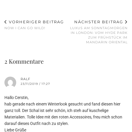
VORHERIGER BEITRAG
NÄCHSTER BEITRAG
NOW I CAN GO WILD!
LUXUS AM SONNTAGMORGEN
IN LONDON: VOM HYDE PARK
ZUM FRÜHSTÜCK IM
MANDARIN ORIENTAL
2 Kommentare
RALF
23/11/2019 / 17:27
Hallo Cerstin,
hab gerade nach einem Winterlook gesucht und fand diesen hier
ganz toll. Der Schal ist sehr schön, ich steh auf kuschelige
Materialien. Tolle Idee mit den roten Accessoires, freu mich schon
darauf dieses Outfit nach zu stylen.
Liebe Grüße