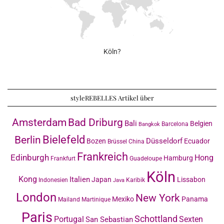
Köln?
styleREBELLES Artikel über
Amsterdam
Bad Driburg
Bali
Belgien
Barcelona
Bangkok
Bielefeld
Berlin
Düsseldorf
Bozen
Ecuador
Brüssel
China
Frankreich
Edinburgh
Hong
Hamburg
Frankfurt
Guadeloupe
Köln
Kong
Italien
Japan
Lissabon
Indonesien
Karibik
Java
London
New York
Mexiko
Panama
Mailand
Martinique
Paris
Schottland
Portugal
Sexten
San Sebastian