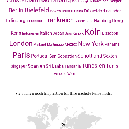
Amsterdam
Bad Driburg
Bali
Belgien
Barcelona
Bangkok
Bielefeld
Berlin
Düsseldorf
Bozen
Ecuador
Brüssel
China
Frankreich
Edinburgh
Hong
Hamburg
Frankfurt
Guadeloupe
Köln
Kong
Italien
Japan
Lissabon
Indonesien
Karibik
Java
London
New York
Mexiko
Panama
Mailand
Martinique
Paris
Schottland
Portugal
Sexten
San Sebastian
Tunesien
Tunis
Spanien
Sri Lanka
Singapur
Tansania
Venedig
Wien
Sie suchen noch Inspiration für Ihre nächste Reise nach…