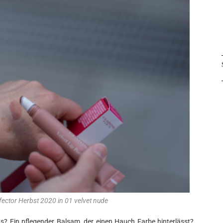
rfector Herbst 2020 in 01 velvet nude
ns? Ein pflegender Balsam, der einen Hauch Farbe hinterlässt?