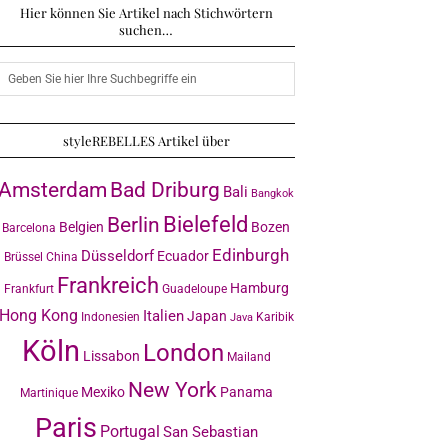
Hier können Sie Artikel nach Stichwörtern
suchen…
styleREBELLES Artikel über
Amsterdam
Bad Driburg
Bali
Bangkok
Bielefeld
Berlin
Belgien
Bozen
Barcelona
Edinburgh
Düsseldorf
Ecuador
Brüssel
China
Frankreich
Hamburg
Frankfurt
Guadeloupe
Hong Kong
Italien
Japan
Indonesien
Karibik
Java
Köln
London
Lissabon
Mailand
New York
Mexiko
Panama
Martinique
Paris
Portugal
San Sebastian