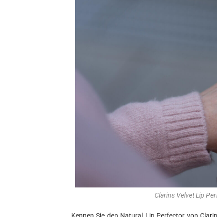
Clarins Velvet Lip Pe
Kennen Sie den Natural Lip Perfector von Clari