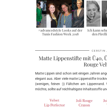
#advancedstyle Looks auf der
Ich kann seh
Tunis Fashion Week 2018
den Pirell
CERSTIN
Matte Lippenstifte mit Ü40, 
Rouge Vel
Matte Lippen sind schon seit einigen Jahren ang
elegant aus. Aber viele matte Lippenstifte trockn
(wenigen, feinen :)) Fältchen am Lippenrand
möchte, sollte auf reichhaltigste Inhaltsstoffe und 