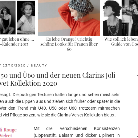
r gut leben ohne …
Es lebe Orange! 3 richtig
Wie soll ich leben
i-Kalender 2017
schöne Looks für Frauen über
Guide von Co
60
23/10/2020
BEAUTY
Ü50 und Ü60 und der neuen Clarins Joli
vet Kollektion 2020
esagt. Die pudrigen Texturen halten lange und sehen meist sehr
en auch die Lippen aus und ziehen sich früher oder später in die
. Wer den Trend mit Ü40, Ü50 oder Ü60 trotzdem mitmachen
viel Pflege setzen, wie sie die Clarins Velvet Kollektion bietet.
Mit drei verschiedenen Konsistenzen
(Lippenstift, Balsam und dicker Lipliner) in