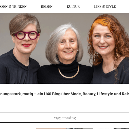
SSEN & TRINKEN
REISEN
KULTUR
LIFE & STYLE
ungsstark, mutig – ein Ü40 Blog über Mode, Beauty, Lifestyle und Reis
#ageamazing