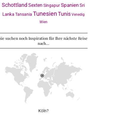
Schottland
Sexten
Spanien
Sri
Singapur
Tunesien
Tunis
Lanka
Tansania
Venedig
Wien
Sie suchen noch Inspiration für Ihre nächste Reise
nach…
Köln?