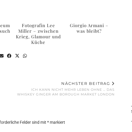
seum
Fotografin Lee
Giorgio Armani –
esuch
Miller – zwischen
was bleibt?
Krieg, Glamour und
Küche
NÄCHSTER BEITRAG
ICH KANN NICHT MEHR LEBEN OHNE … DAS
WHISKEY GINGER AM BOROUGH MARKET LONDON
forderliche Felder sind mit
*
markiert