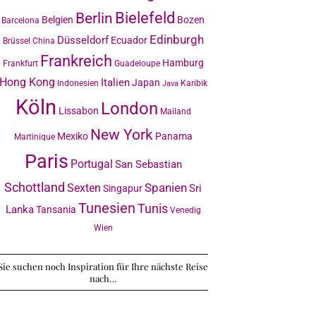
Bielefeld
Berlin
Belgien
Bozen
Barcelona
Edinburgh
Düsseldorf
Ecuador
Brüssel
China
Frankreich
Hamburg
Frankfurt
Guadeloupe
Hong Kong
Italien
Japan
Indonesien
Karibik
Java
Köln
London
Lissabon
Mailand
New York
Mexiko
Panama
Martinique
Paris
Portugal
San Sebastian
Schottland
Sexten
Spanien
Sri
Singapur
Tunesien
Tunis
Lanka
Tansania
Venedig
Wien
Sie suchen noch Inspiration für Ihre nächste Reise
nach…