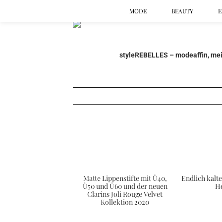
MODE
BEAUTY
E
styleREBELLES – modeaffin, mein
Matte Lippenstifte mit Ü40,
Endlich kalte
Ü50 und Ü60 und der neuen
He
Clarins Joli Rouge Velvet
Kollektion 2020