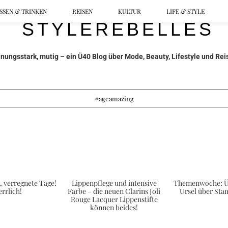
SSEN & TRINKEN
REISEN
KULTUR
LIFE & STYLE
ungsstark, mutig – ein Ü40 Blog über Mode, Beauty, Lifestyle und Reis
#ageamazing
, verregnete Tage!
Lippenpflege und intensive
Themenwoche: Ü
rrlich!
Farbe – die neuen Clarins Joli
Ursel über St
Rouge Lacquer Lippenstifte
können beides!