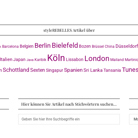
styleREBELLES Artikel über
Bielefeld
Berlin
Düsseldorf
Belgien
Bozen
Barcelona
Brüssel
China
k
Köln
London
Italien
Japan
Lissabon
Karibik
Mailand
Martini
Java
Tunes
Schottland
Sexten
Spanien
n
Sri Lanka
Singapur
Tansania
Hier können Sie Artikel nach Stichwörtern suchen…
Arch