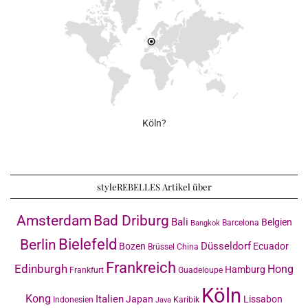
Köln?
styleREBELLES Artikel über
Amsterdam
Bad Driburg
Bali
Belgien
Barcelona
Bangkok
Bielefeld
Berlin
Düsseldorf
Bozen
Ecuador
Brüssel
China
Frankreich
Edinburgh
Hong
Hamburg
Frankfurt
Guadeloupe
Köln
Kong
Italien
Japan
Lissabon
Indonesien
Karibik
Java