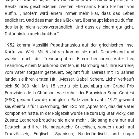
Besitz ihres geschiedenen zweiten Ehemanns Enno Freiherr von
Ruffin. „Insofern wird einem immer mehr klar, dass das Leben
endlich ist. Und dass man das Glück hat, überhaupt leben zu dürfen,
das ist ja nicht selbstverständlich. Und dass es einem gut geht.
Dafür bin ich auch dankbar.“
1952 kommt Vassiliki Papathanasiou auf der griechischen Insel
Korfu zur Welt. Mit 6 Jahren kommt sie nach Deutschland und
wächst nach der Trennung ihrer Eltern bei ihrem Vater Leo
Leandros, einem Musikproduzenten, in Hamburg auf. Ihre Karriere,
vom Vater sorgsam gesteuert, beginnt früh. Bereits mit 13 Jahren
landet sie ihren ersten Hit. „Messer, Gabel, Schere, Licht“ verkauft
sich 50 000 Mal. Mit 15 vertritt sie Luxemburg am Grand Prix
Eurovision de la Chanson, wie früher der Eurovision Song Contest
(ESC) genannt wurde, und gleich Platz vier. Im Jahr 1972 gewinnt
sie, ebenfalls für Luxemburg, den ESC mit „Après toi“, das der Vater
komponiert hatte. In der Folgezeit wurde sie zum Big Star Vicky, den
Zusatz Leandros brauchte sie nicht mehr, . Sie sang nicht nur auf
Deutsch und ihrer Heimatsprache Griechisch, sondern auch auf
Französisch, Englisch, Spanisch, Niederländisch und sogar