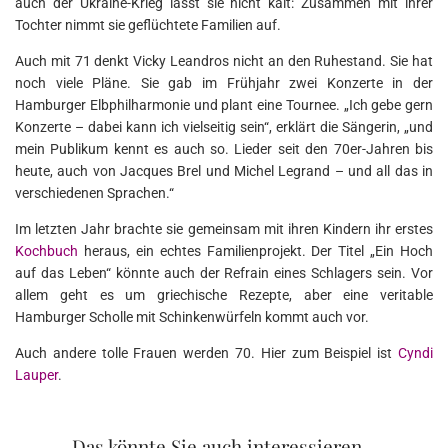
auch der Ukraine-Krieg lässt sie nicht kalt: Zusammen mit ihrer
Tochter nimmt sie geflüchtete Familien auf.
Auch mit 71 denkt Vicky Leandros nicht an den Ruhestand. Sie hat
noch viele Pläne. Sie gab im Frühjahr zwei Konzerte in der
Hamburger Elbphilharmonie und plant eine Tournee. „Ich gebe gern
Konzerte – dabei kann ich vielseitig sein“, erklärt die Sängerin, „und
mein Publikum kennt es auch so. Lieder seit den 70er-Jahren bis
heute, auch von Jacques Brel und Michel Legrand – und all das in
verschiedenen Sprachen.“
Im letzten Jahr brachte sie gemeinsam mit ihren Kindern ihr erstes
Kochbuch
heraus, ein echtes Familienprojekt. Der Titel „Ein Hoch
auf das Leben“ könnte auch der Refrain eines Schlagers sein. Vor
allem geht es um griechische Rezepte, aber eine veritable
Hamburger Scholle mit Schinkenwürfeln kommt auch vor.
Auch andere tolle Frauen werden 70. Hier zum Beispiel ist
Cyndi
Lauper
.
Das könnte Sie auch interessieren...