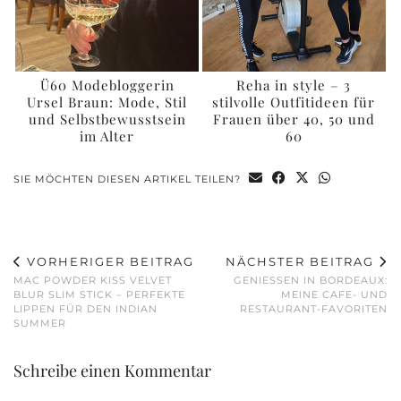
Ü60 Modebloggerin
Reha in style – 3
Ursel Braun: Mode, Stil
stilvolle Outfitideen für
und Selbstbewusstsein
Frauen über 40, 50 und
im Alter
60
SIE MÖCHTEN DIESEN ARTIKEL TEILEN?
VORHERIGER BEITRAG
NÄCHSTER BEITRAG
MAC POWDER KISS VELVET
GENIESSEN IN BORDEAUX:
BLUR SLIM STICK – PERFEKTE
MEINE CAFE- UND
LIPPEN FÜR DEN INDIAN
RESTAURANT-FAVORITEN
SUMMER
Schreibe einen Kommentar