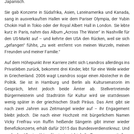
Japanisch.
Sie gab Konzerte in Südafrika, Asien, Lateinamerika und Kanada,
sang in ausverkauften Hallen wie dem Pariser Olympia, der Yubin
Chokin Hall in Tokio oder der Royal Albert Hall in London. Sie lebte
kurz in Paris, nahm das Album „Across The Water“ in Nashville für
den US-Markt auf – und kehrte den USA den Rücken, weil sie sich
„gefangen“ fühlte, „zu weit entfernt von meinen Wurzeln, meinen
Freunden und meiner Familie.“
Auf dem Höhepunkt ihrer Karriere zieht sich Leandros allerdings ins
Privatleben zurück, bekommt drei Kinder, lebt für eine Weile wieder
in Griechenland. 2006 wagt Leandros sogar einen Abstecher in die
Politik. Sie ist in Hamburg und Berlin als Kultursenatorin im
Gespräch, lehnt jedoch beide Ämter ab. Stellvertretende
Bürgermeisterin und Stadträtin für Kultur wird sie stattdessen
wenig später in der griechischen Stadt Piräus. Das Amt gibt sie
nach zwei Jahren aus Zeitmangel wieder auf – ihr Engagement
bleibt jedoch. Die nach einer Hochzeit mit bürgerlichem Namen
Vicky Freifrau von Ruffin heißende Sängerin gibt immer wieder
Benefizkonzerte, erhält dafür 2015 das Bundesverdienstkreuz. Und