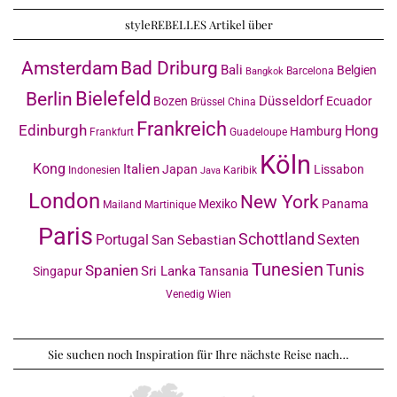
styleREBELLES Artikel über
Amsterdam
Bad Driburg
Bali
Belgien
Barcelona
Bangkok
Bielefeld
Berlin
Düsseldorf
Bozen
Ecuador
Brüssel
China
Frankreich
Edinburgh
Hong
Hamburg
Frankfurt
Guadeloupe
Köln
Kong
Italien
Japan
Lissabon
Indonesien
Karibik
Java
London
New York
Mexiko
Panama
Mailand
Martinique
Paris
Schottland
Portugal
Sexten
San Sebastian
Tunesien
Tunis
Spanien
Sri Lanka
Singapur
Tansania
Venedig
Wien
Sie suchen noch Inspiration für Ihre nächste Reise nach…