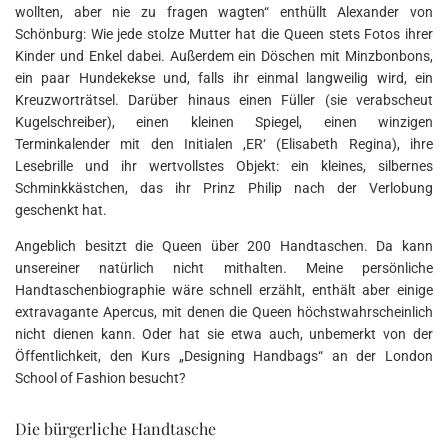
wollten, aber nie zu fragen wagten“ enthüllt Alexander von
Schönburg: Wie jede stolze Mutter hat die Queen stets Fotos ihrer
Kinder und Enkel dabei. Außerdem ein Döschen mit Minzbonbons,
ein paar Hundekekse und, falls ihr einmal langweilig wird, ein
Kreuzworträtsel. Darüber hinaus einen Füller (sie verabscheut
Kugelschreiber), einen kleinen Spiegel, einen winzigen
Terminkalender mit den Initialen ,ER‘ (Elisabeth Regina), ihre
Lesebrille und ihr wertvollstes Objekt: ein kleines, silbernes
Schminkkästchen, das ihr Prinz Philip nach der Verlobung
geschenkt hat.
Angeblich besitzt die Queen über 200 Handtaschen. Da kann
unsereiner natürlich nicht mithalten. Meine persönliche
Handtaschenbiographie wäre schnell erzählt, enthält aber einige
extravagante Apercus, mit denen die Queen höchstwahrscheinlich
nicht dienen kann. Oder hat sie etwa auch, unbemerkt von der
Öffentlichkeit, den Kurs „Designing Handbags“ an der London
School of Fashion besucht?
Die bürgerliche Handtasche