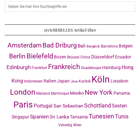
styleREBELLES Artikel über
Amsterdam
Bad Driburg
Bali
Belgien
Barcelona
Bangkok
Bielefeld
Berlin
Düsseldorf
Bozen
Ecuador
Brüssel
China
Frankreich
Edinburgh
Hong
Hamburg
Frankfurt
Guadeloupe
Köln
Kong
Italien
Japan
Lissabon
Indonesien
Karibik
Java
London
New York
Mexiko
Panama
Mailand
Martinique
Paris
Schottland
Portugal
Sexten
San Sebastian
Tunesien
Tunis
Spanien
Sri Lanka
Singapur
Tansania
Venedig
Wien