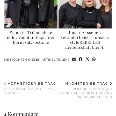
Wenn et Trömmelche
Unser Aussehen
jeiht: Von der Magie der
verändert sich – unsere
Karnevalskostüme
styleREBELLES
Leidenschaft bleibt.
SIE MÖCHTEN DIESEN ARTIKEL TEILEN?
VORHERIGER BEITRAG
NÄCHSTER BEITRAG
STEHKRAGEN Ü40 MIT FFIXXED
REISETIPPS PORTUGAL:
STUDIOS
DOUROTAL – QUINTA-HOPPING
FÜR INDIVIDUALISTEN
4 Kommentare