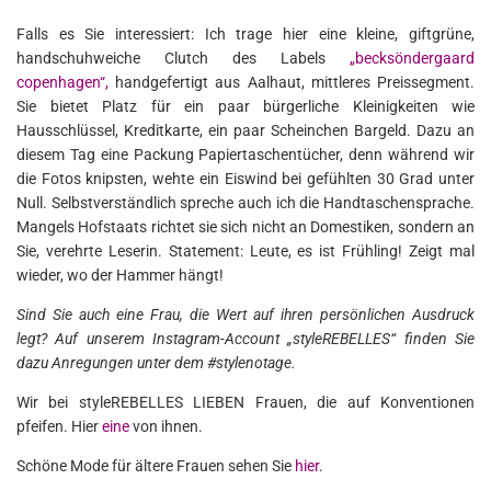
Falls es Sie interessiert: Ich trage hier eine kleine, giftgrüne,
handschuhweiche Clutch des Labels
„becksöndergaard
copenhagen“,
handgefertigt aus Aalhaut, mittleres Preissegment.
Sie bietet Platz für ein paar bürgerliche Kleinigkeiten wie
Hausschlüssel, Kreditkarte, ein paar Scheinchen Bargeld. Dazu an
diesem Tag eine Packung Papiertaschentücher, denn während wir
die Fotos knipsten, wehte ein Eiswind bei gefühlten 30 Grad unter
Null. Selbstverständlich spreche auch ich die Handtaschensprache.
Mangels Hofstaats richtet sie sich nicht an Domestiken, sondern an
Sie, verehrte Leserin. Statement: Leute, es ist Frühling! Zeigt mal
wieder, wo der Hammer hängt!
Sind Sie auch eine Frau, die Wert auf ihren persönlichen Ausdruck
legt? Auf unserem Instagram-Account „styleREBELLES“ finden Sie
dazu Anregungen unter dem #stylenotage.
Wir bei styleREBELLES LIEBEN Frauen, die auf Konventionen
pfeifen. Hier
eine
von ihnen.
Schöne Mode für ältere Frauen sehen Sie
hier
.