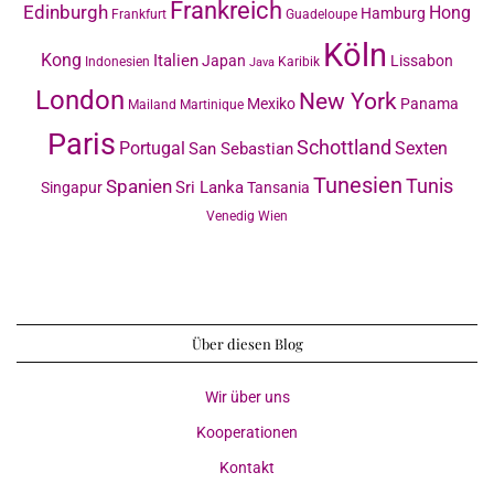
Frankreich
Edinburgh
Hong
Hamburg
Frankfurt
Guadeloupe
Köln
Kong
Italien
Japan
Lissabon
Indonesien
Karibik
Java
London
New York
Mexiko
Panama
Mailand
Martinique
Paris
Schottland
Portugal
Sexten
San Sebastian
Tunesien
Tunis
Spanien
Sri Lanka
Singapur
Tansania
Venedig
Wien
Über diesen Blog
Wir über uns
Kooperationen
Kontakt