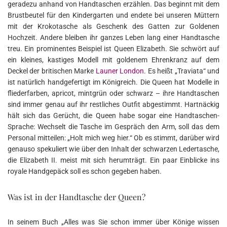
geradezu anhand von Handtaschen erzählen. Das beginnt mit dem
Brustbeutel für den Kindergarten und endete bei unseren Müttern
mit der Krokotasche als Geschenk des Gatten zur Goldenen
Hochzeit. Andere bleiben ihr ganzes Leben lang einer Handtasche
treu. Ein prominentes Beispiel ist Queen Elizabeth. Sie schwört auf
ein kleines, kastiges Modell mit goldenem Ehrenkranz auf dem
Deckel der britischen Marke
Launer London
. Es heißt „Traviata“ und
ist natürlich handgefertigt im Königreich. Die Queen hat Modelle in
fliederfarben, apricot, mintgrün oder schwarz – ihre Handtaschen
sind immer genau auf ihr restliches Outfit abgestimmt. Hartnäckig
hält sich das Gerücht, die Queen habe sogar eine Handtaschen-
Sprache: Wechselt die Tasche im Gespräch den Arm, soll das dem
Personal mitteilen: „Holt mich weg hier.“ Ob es stimmt, darüber wird
genauso spekuliert wie über den Inhalt der schwarzen Ledertasche,
die Elizabeth II. meist mit sich herumträgt. Ein paar Einblicke ins
royale Handgepäck soll es schon gegeben haben.
Was ist in der Handtasche der Queen?
In seinem Buch „Alles was Sie schon immer über Könige wissen