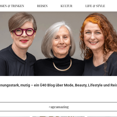
SSEN & TRINKEN
REISEN
KULTUR
LIFE & STYLE
ungsstark, mutig – ein Ü40 Blog über Mode, Beauty, Lifestyle und Reis
#ageamazing