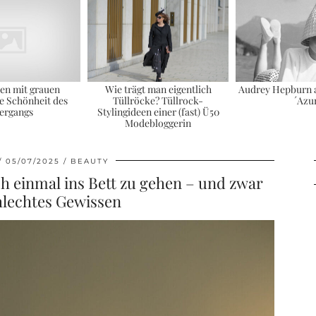
en mit grauen
Wie trägt man eigentlich
Audrey Hepburn a
e Schönheit des
Tüllröcke? Tüllrock-
´Azu
ergangs
Stylingideen einer (fast) Ü50
Modebloggerin
05/07/2025
BEAUTY
ch einmal ins Bett zu gehen – und zwar
hlechtes Gewissen