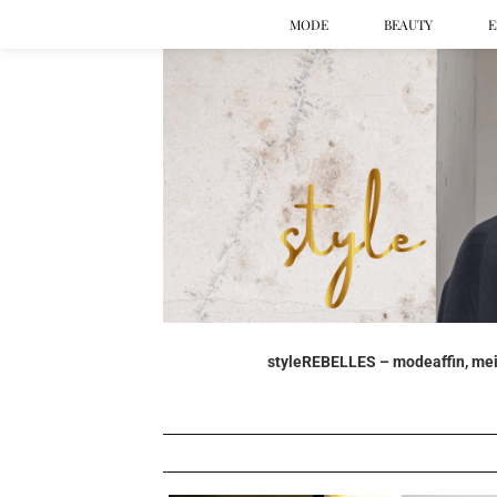
MODE
BEAUTY
E
styleREBELLES – modeaffin, mein