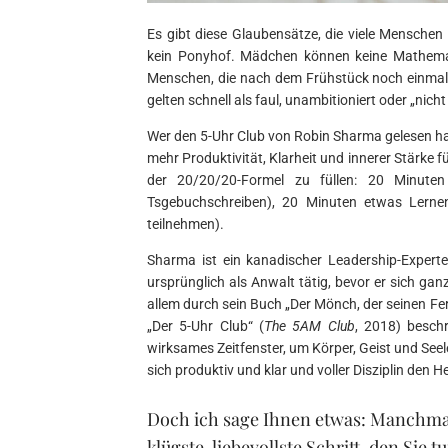
Es gibt diese Glaubensätze, die viele Menschen
kein Ponyhof. Mädchen können keine Mathemat
Menschen, die nach dem Frühstück noch einmal i
gelten schnell als faul, unambitioniert oder „nic
Wer den 5-Uhr Club von Robin Sharma gelesen ha
mehr Produktivität, Klarheit und innerer Stärke 
der 20/20/20-Formel zu füllen: 20 Minuten
Tsgebuchschreiben), 20 Minuten etwas Lernen 
teilnehmen).
Sharma ist ein kanadischer Leadership-Experte,
ursprünglich als Anwalt tätig, bevor er sich g
allem durch sein Buch „Der Mönch, der seinen Ferra
„Der 5-Uhr Club“ (
The 5AM Club
, 2018) besch
wirksames Zeitfenster, um Körper, Geist und See
sich produktiv und klar und voller Disziplin den 
Doch ich sage Ihnen etwas: Manchmal 
klügste, liebevollste Schritt, den Sie 