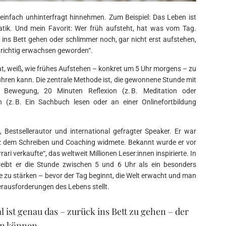
 einfach unhinterfragt hinnehmen. Zum Beispiel: Das Leben ist
ik. Und mein Favorit: Wer früh aufsteht, hat was vom Tag.
ns Bett gehen oder schlimmer noch, gar nicht erst aufstehen,
ht richtig erwachsen geworden“.
t, weiß, wie frühes Aufstehen – konkret um 5 Uhr morgens – zu
führen kann. Die zentrale Methode ist, die gewonnene Stunde mit
 Bewegung, 20 Minuten Reflexion (z. B. Meditation oder
(z. B. Ein Sachbuch lesen oder an einer Onlinefortbildung
 Bestsellerautor und international gefragter Speaker. Er war
anz dem Schreiben und Coaching widmete. Bekannt wurde er vor
ri verkaufte“, das weltweit Millionen Leser:innen inspirierte. In
reibt er die Stunde zwischen 5 und 6 Uhr als ein besonders
le zu stärken – bevor der Tag beginnt, die Welt erwacht und man
Herausforderungen des Lebens stellt.
ist genau das – zurück ins Bett zu gehen – der
tun können.