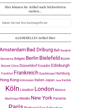
Hier können Sie Artikel nach Stichwörtern
suchen…
styleREBELLES Artikel über
Amsterdam
Bad Driburg
Bali
Bangkok
Bielefeld
Berlin
Belgien
Bozen
Barcelona
Edinburgh
Düsseldorf
Ecuador
Brüssel
China
Frankreich
Hamburg
Frankfurt
Guadeloupe
Hong Kong
Italien
Japan
Indonesien
Karibik
Java
Köln
London
Lissabon
Mailand
New York
Mexiko
Panama
Martinique
Paris
Portugal
San Sebastian