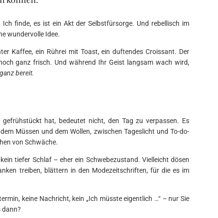
 Ich finde, es ist ein Akt der Selbstfürsorge. Und rebellisch im
e wundervolle Idee.
ter Kaffee, ein Rührei mit Toast, ein duftendes Croissant. Der
n noch ganz frisch. Und während Ihr Geist langsam wach wird,
 ganz bereit.
efrühstückt hat, bedeutet nicht, den Tag zu verpassen. Es
n dem Müssen und dem Wollen, zwischen Tageslicht und To-do-
eichen von Schwäche.
kein tiefer Schlaf – eher ein Schwebezustand. Vielleicht dösen
danken treiben, blättern in den Modezeitschriften, für die es im
rmin, keine Nachricht, kein „Ich müsste eigentlich …“ – nur Sie
s dann?