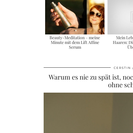
Beauty-Meditation – meine
Mein Leb
Minute mit dem Lift Affine
Haaren: Di
Serum
Üb
CERSTIN
Warum es nie zu spät ist, no
ohne sc