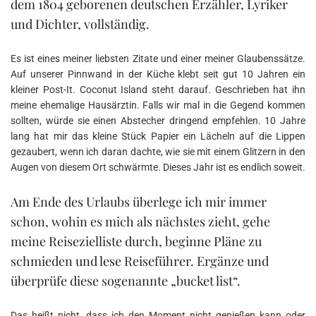
dem 1804 geborenen deutschen Erzähler, Lyriker
und Dichter, vollständig.
Es ist eines meiner liebsten Zitate und einer meiner Glaubenssätze.
Auf unserer Pinnwand in der Küche klebt seit gut 10 Jahren ein
kleiner Post-It. Coconut Island steht darauf. Geschrieben hat ihn
meine ehemalige Hausärztin. Falls wir mal in die Gegend kommen
sollten, würde sie einen Abstecher dringend empfehlen. 10 Jahre
lang hat mir das kleine Stück Papier ein Lächeln auf die Lippen
gezaubert, wenn ich daran dachte, wie sie mit einem Glitzern in den
Augen von diesem Ort schwärmte. Dieses Jahr ist es endlich soweit.
Am Ende des Urlaubs überlege ich mir immer
schon, wohin es mich als nächstes zieht, gehe
meine Reisezielliste durch, beginne Pläne zu
schmieden und lese Reiseführer. Ergänze und
überprüfe diese sogenannte „bucket list“.
Das heißt nicht, dass ich den Moment nicht genießen kann oder