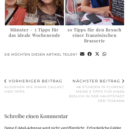
Münster – 5 Tipps für
10 Tipps für den Besuch
das ideale Wochenende
einer französischen
Brasserie
SIE MÖCHTEN DIESEN ARTIKEL TEILEN?
VORHERIGER BEITRAG
NÄCHSTER BEITRAG
AUSSEHEN WIE MARIA CALLAS?
48 STUNDEN IN FLORENZ:
VIER TIPPS
MEINE 5 TIPPS FÜR EINEN
BESUCH IN DER HAUPTSTADT
DER TOSKANA
Schreibe einen Kommentar
Deine E-Mail-Adresse wird nicht veröffentlicht.
Erforderliche Felder