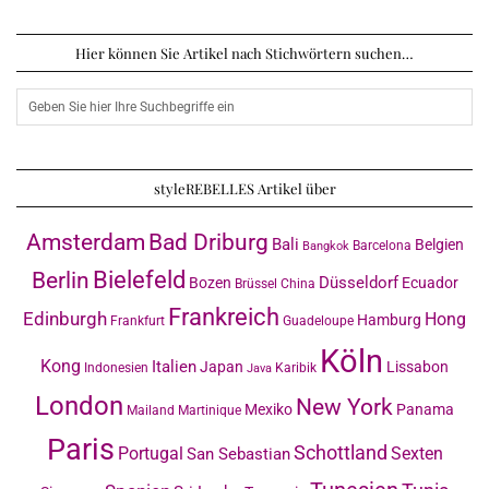
Hier können Sie Artikel nach Stichwörtern suchen…
styleREBELLES Artikel über
Amsterdam
Bad Driburg
Bali
Belgien
Barcelona
Bangkok
Bielefeld
Berlin
Düsseldorf
Bozen
Ecuador
Brüssel
China
Frankreich
Edinburgh
Hong
Hamburg
Frankfurt
Guadeloupe
Köln
Kong
Italien
Japan
Lissabon
Indonesien
Karibik
Java
London
New York
Mexiko
Panama
Mailand
Martinique
Paris
Schottland
Portugal
Sexten
San Sebastian