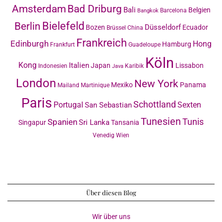
Amsterdam
Bad Driburg
Bali
Belgien
Barcelona
Bangkok
Bielefeld
Berlin
Düsseldorf
Bozen
Ecuador
Brüssel
China
Frankreich
Edinburgh
Hong
Hamburg
Frankfurt
Guadeloupe
Köln
Kong
Italien
Japan
Lissabon
Indonesien
Karibik
Java
London
New York
Mexiko
Panama
Mailand
Martinique
Paris
Schottland
Portugal
Sexten
San Sebastian
Tunesien
Tunis
Spanien
Sri Lanka
Singapur
Tansania
Venedig
Wien
Über diesen Blog
Wir über uns