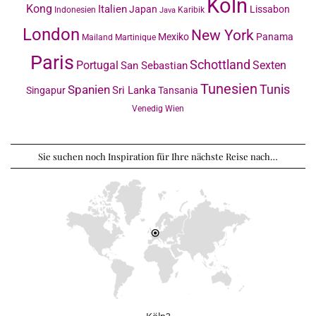
Köln
Kong
Italien
Japan
Lissabon
Indonesien
Karibik
Java
London
New York
Mexiko
Panama
Mailand
Martinique
Paris
Schottland
Portugal
Sexten
San Sebastian
Tunesien
Tunis
Spanien
Sri Lanka
Singapur
Tansania
Venedig
Wien
Sie suchen noch Inspiration für Ihre nächste Reise nach…