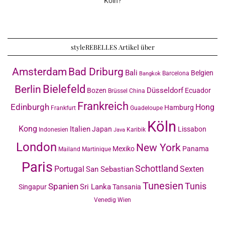
Köln?
styleREBELLES Artikel über
Amsterdam
Bad Driburg
Bali
Belgien
Barcelona
Bangkok
Bielefeld
Berlin
Düsseldorf
Bozen
Ecuador
Brüssel
China
Frankreich
Edinburgh
Hong
Hamburg
Frankfurt
Guadeloupe
Köln
Kong
Italien
Japan
Lissabon
Indonesien
Karibik
Java
London
New York
Mexiko
Panama
Mailand
Martinique
Paris
Schottland
Portugal
Sexten
San Sebastian
Tunesien
Tunis
Spanien
Sri Lanka
Singapur
Tansania
Venedig
Wien