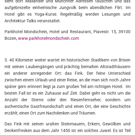
sieht dort Mailänder und Münchner Adressen tauschen und das
aufgebrezelte einheimische Jungvolk beim abendlichen Flirt. Im
Hotel gibt es Yoga-Kurse. Regelmäßig werden Lesungen und
Architektur-Talks veranstaltet.
Parkhotel Mondschein, Hotel und Restaurant, Piavestr. 15, 39100
Bozen,
www.parkhotelmondschein.com
3. 40 Kilometer weiter wartet im historischen Stadtkern von Brixen
mit seinen Laubengängen und prächtig bemalten Altstadthäusern
ein anderer anregender Ort: das Fink. Der feine Unterschied
zwischen einem Urlaub und einer Reise, an die man sich noch Jahre
später gern erinnert liegt ja zum großen Teil am richtigen Hotel. Im
besten Fall ist es ein Zuhause auf Zeit. Dabei geht es nicht um die
Anzahl der Sterne oder den Riesenfernseher, sondern um
authentische Gastfreundschaft und einen Ort, der eine Geschichte
erzählt, einen Ort zum Nachdenken und Träumen.
Das Fink mit seinen uralten Steinmauern, Erkern, Gewölben und
Deckenfresken aus dem Jahr 1450 ist ein solches Juwel. Es ist Teil