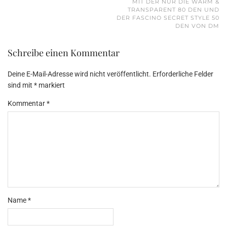
MIT DER NUR DIE WARM &
TRANSPARENT 80 DEN UND
DER FASCINO SECRET STYLE 50
DEN VON DM
Schreibe einen Kommentar
Deine E-Mail-Adresse wird nicht veröffentlicht.
Erforderliche Felder
sind mit
*
markiert
Kommentar
*
Name
*