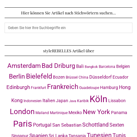
Hier können Sie Artikel nach Stichwörtern suchen…
styleREBELLES Artikel über
Amsterdam
Bad Driburg
Bali
Belgien
Barcelona
Bangkok
Bielefeld
Berlin
Düsseldorf
Bozen
Ecuador
Brüssel
China
Frankreich
Edinburgh
Hong
Hamburg
Frankfurt
Guadeloupe
Köln
Kong
Italien
Japan
Lissabon
Indonesien
Karibik
Java
London
New York
Mexiko
Panama
Mailand
Martinique
Paris
Schottland
Portugal
Sexten
San Sebastian
Tunesien
Tunis
Spanien
Sri Lanka
Singapur
Tansania