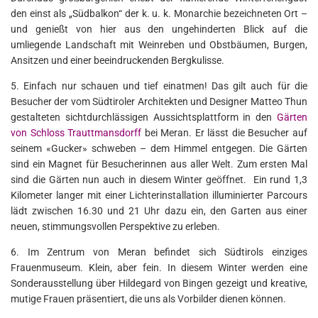
den einst als „Südbalkon“ der k. u. k. Monarchie bezeichneten Ort –
und genießt von hier aus den ungehinderten Blick auf die
umliegende Landschaft mit Weinreben und Obstbäumen, Burgen,
Ansitzen und einer beeindruckenden Bergkulisse.
5. Einfach nur schauen und tief einatmen! Das gilt auch für die
Besucher der vom Südtiroler Architekten und Designer Matteo Thun
gestalteten sichtdurchlässigen Aussichtsplattform in den
Gärten
von Schloss Trauttmansdorff
bei Meran. Er lässt die Besucher auf
seinem «Gucker» schweben – dem Himmel entgegen. Die Gärten
sind ein Magnet für Besucherinnen aus aller Welt. Zum ersten Mal
sind die Gärten nun auch in diesem Winter geöffnet. Ein rund 1,3
Kilometer langer mit einer Lichterinstallation illuminierter Parcours
lädt zwischen 16.30 und 21 Uhr dazu ein, den Garten aus einer
neuen, stimmungsvollen Perspektive zu erleben.
6. Im Zentrum von Meran befindet sich Südtirols einziges
Frauenmuseum. Klein, aber fein. In diesem Winter werden eine
Sonderausstellung über Hildegard von Bingen gezeigt und kreative,
mutige Frauen präsentiert, die uns als Vorbilder dienen können.