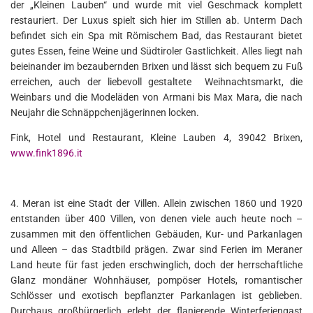
der „Kleinen Lauben“ und wurde mit viel Geschmack komplett
restauriert. Der Luxus spielt sich hier im Stillen ab. Unterm Dach
befindet sich ein Spa mit Römischem Bad, das Restaurant bietet
gutes Essen, feine Weine und Südtiroler Gastlichkeit. Alles liegt nah
beieinander im bezaubernden Brixen und lässt sich bequem zu Fuß
erreichen, auch der liebevoll gestaltete Weihnachtsmarkt, die
Weinbars und die Modeläden von Armani bis Max Mara, die nach
Neujahr die Schnäppchenjägerinnen locken.
Fink, Hotel und Restaurant, Kleine Lauben 4, 39042 Brixen,
www.fink1896.it
4. Meran ist eine Stadt der Villen. Allein zwischen 1860 und 1920
entstanden über 400 Villen, von denen viele auch heute noch –
zusammen mit den öffentlichen Gebäuden, Kur- und Parkanlagen
und Alleen – das Stadtbild prägen. Zwar sind Ferien im Meraner
Land heute für fast jeden erschwinglich, doch der herrschaftliche
Glanz mondäner Wohnhäuser, pompöser Hotels, romantischer
Schlösser und exotisch bepflanzter Parkanlagen ist geblieben.
Durchaus großbürgerlich erlebt der flanierende Winterferiengast