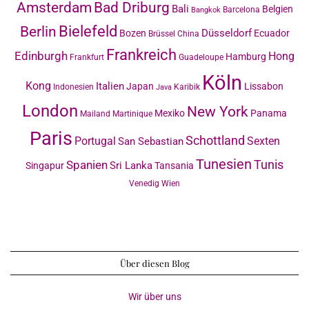
Amsterdam
Bad Driburg
Bali
Belgien
Barcelona
Bangkok
Bielefeld
Berlin
Düsseldorf
Bozen
Ecuador
Brüssel
China
Frankreich
Edinburgh
Hong
Hamburg
Frankfurt
Guadeloupe
Köln
Kong
Italien
Japan
Lissabon
Indonesien
Karibik
Java
London
New York
Mexiko
Panama
Mailand
Martinique
Paris
Schottland
Portugal
Sexten
San Sebastian
Tunesien
Tunis
Spanien
Sri Lanka
Singapur
Tansania
Venedig
Wien
Über diesen Blog
Wir über uns