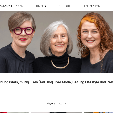
SSEN & TRINKEN
REISEN
KULTUR
LIFE & STYLE
ungsstark, mutig – ein Ü40 Blog über Mode, Beauty, Lifestyle und Reis
#ageamazing