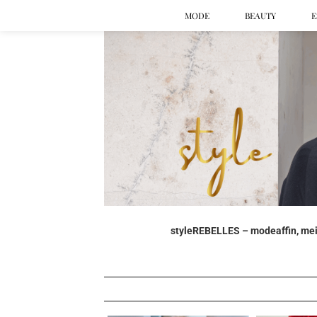
MODE
BEAUTY
E
styleREBELLES – modeaffin, mein