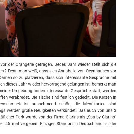
or der Orangerie getragen. Jedes Jahr wieder stellt sich die
iert? Denn man weiß, dass sich Annabelle von Oeynhausen vor
Damen so zu platzieren, dass sich interessante Gespräche mit
ch dieses Jahr wieder hervorragend gelungen ist, bemerkt man
meiner Umgebung finden interessante Gespräche statt, werden
fen verabredet. Die Tische sind festlich gedeckt. Die Kerzen in
menschmuck ist ausnehmend schön, die Menükarten sind
ngs werden große Neuigkeiten verkündet. Das auch von uns 3
äflicher Park wurde von der Firma Clarins als „Spa by Clarins“
her 45 mal vergeben. Einziger Standort in Deutschland ist der