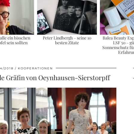
lle ein bisschen
Peter Lindbergh – seine 10
Balea Beauty Exp
fel sein sollten
besten Zitate
LSF 50 – gü
Sonnenschutz für
Erfahru
4/2018
KOOPERATIONEN
lle Gräfin von Oeynhausen-Sierstorpff