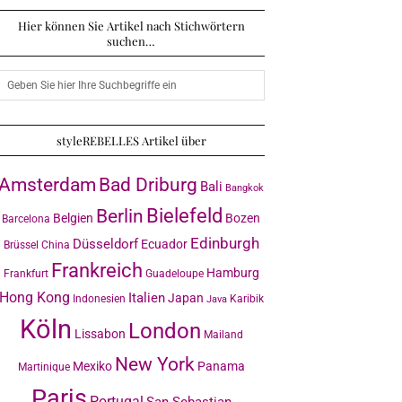
Hier können Sie Artikel nach Stichwörtern
suchen…
styleREBELLES Artikel über
Amsterdam
Bad Driburg
Bali
Bangkok
Bielefeld
Berlin
Belgien
Bozen
Barcelona
Edinburgh
Düsseldorf
Ecuador
Brüssel
China
Frankreich
Hamburg
Frankfurt
Guadeloupe
Hong Kong
Italien
Japan
Indonesien
Karibik
Java
Köln
London
Lissabon
Mailand
New York
Mexiko
Panama
Martinique
Paris
Portugal
San Sebastian