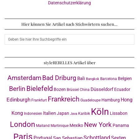
Datenschutzerklärung
Hier können Sie Artikel nach Stichwörtern suchen…
styleREBELLES Artikel über
Amsterdam
Bad Driburg
Bali
Belgien
Barcelona
Bangkok
Bielefeld
Berlin
Düsseldorf
Bozen
Ecuador
Brüssel
China
Frankreich
Edinburgh
Hong
Hamburg
Frankfurt
Guadeloupe
Köln
Kong
Italien
Japan
Lissabon
Indonesien
Karibik
Java
London
New York
Mexiko
Panama
Mailand
Martinique
Paris
Schottland
Portugal
Sexten
San Sebastian