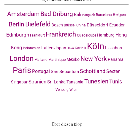
Amsterdam
Bad Driburg
Bali
Belgien
Barcelona
Bangkok
Bielefeld
Berlin
Düsseldorf
Bozen
Ecuador
Brüssel
China
Frankreich
Edinburgh
Hong
Hamburg
Frankfurt
Guadeloupe
Köln
Kong
Italien
Japan
Lissabon
Indonesien
Karibik
Java
London
New York
Mexiko
Panama
Mailand
Martinique
Paris
Schottland
Portugal
Sexten
San Sebastian
Tunesien
Tunis
Spanien
Sri Lanka
Singapur
Tansania
Venedig
Wien
Über diesen Blog