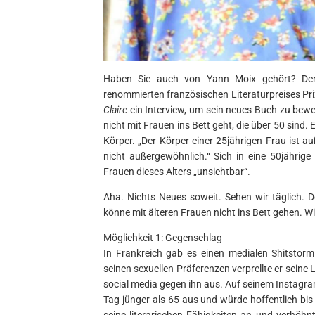
Haben Sie auch von Yann Moix gehört? Der 5
renommierten französischen Literaturpreises P
Claire
ein Interview, um sein neues Buch zu bew
nicht mit Frauen ins Bett geht, die über 50 sind. 
Körper. „Der Körper einer 25jährigen Frau ist a
nicht außergewöhnlich.“ Sich in eine 50jährige 
Frauen dieses Alters „unsichtbar“.
Aha. Nichts Neues soweit. Sehen wir täglich. Do
könne mit älteren Frauen nicht ins Bett gehen. 
Möglichkeit 1: Gegenschlag
In Frankreich gab es einen medialen Shitstor
seinen sexuellen Präferenzen verprellte er seine 
social media gegen ihn aus. Auf seinem Instagra
Tag jünger als 65 aus und würde hoffentlich bis 
seine literarischen Fähigkeiten an und verhöhnt