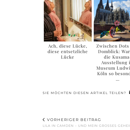
Ach, diese Lücke,
Zwischen Dots
diese entsetzliche
Domblick: Wa
Lücke
die Kusama
Ausstellung 
Museum Ludwi
Köln so beson
…
SIE MÖCHTEN DIESEN ARTIKEL TEILEN?
VORHERIGER BEITRAG
LILA IN CAMDEN – UND MEIN GROSSES GEHE