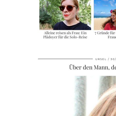
Alleine reisen als Frau: Ein
7 Gründe für 
Plädoyer für die Solo-Reise
Frau
URSEL
30
Über den Mann, der