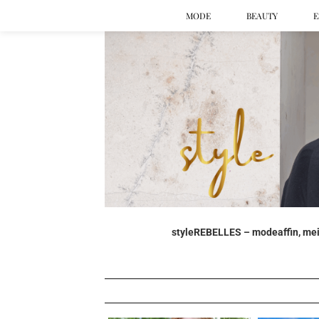
MODE
BEAUTY
E
styleREBELLES – modeaffin, mein