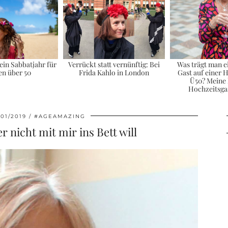
ein Sabbatjahr für
Verrückt statt vernünftig: Bei
Was trägt man ei
en über 50
Frida Kahlo in London
Gast auf einer 
Ü50? Meine 
Hochzeitsgas
/01/2019
#AGEAMAZING
 nicht mit mir ins Bett will