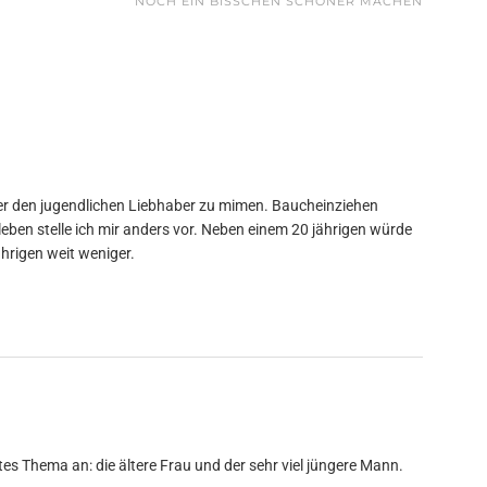
NOCH EIN BISSCHEN SCHÖNER MACHEN
mer den jugendlichen Liebhaber zu mimen. Baucheinziehen
sleben stelle ich mir anders vor. Neben einem 20 jährigen würde
hrigen weit weniger.
ntes Thema an: die ältere Frau und der sehr viel jüngere Mann.