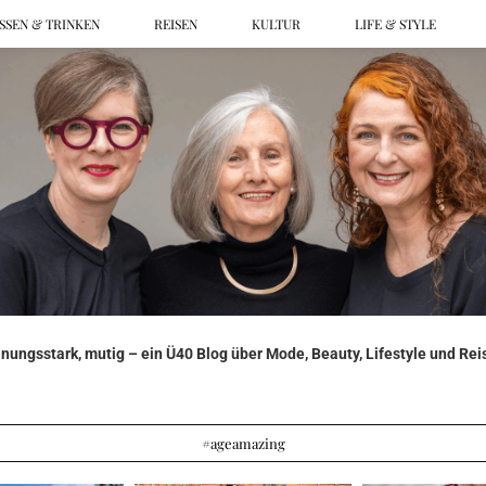
SSEN & TRINKEN
REISEN
KULTUR
LIFE & STYLE
ungsstark, mutig – ein Ü40 Blog über Mode, Beauty, Lifestyle und Reis
#ageamazing