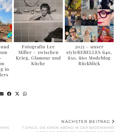
 und
Fotografin Lee
2025 – unser
rum
Miller – zwischen
styleREBELLES ü40,
-
Krieg, Glamour und
ü50, ü60 Modeblog
im
Küche
Rückblick
g in
ders
NÄCHSTER BEITRAG
IMNIS
7 DINGE, DIE EINEN ABEND IN DER BADEWANNE