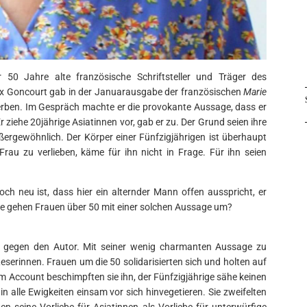
0 Jahre alte französische Schriftsteller und Träger des
rix Goncourt gab in der Januarausgabe der französischen
Marie
erben. Im Gespräch machte er die provokante Aussage, dass er
Er ziehe 20jährige Asiatinnen vor, gab er zu. Der Grund seien ihre
ußergewöhnlich. Der Körper einer Fünfzigjährigen ist überhaupt
Frau zu verlieben, käme für ihn nicht in Frage. Für ihn seien
ch neu ist, dass hier ein alternder Mann offen ausspricht, er
Wie gehen Frauen über 50 mit einer solchen Aussage um?
m gegen den Autor. Mit seiner wenig charmanten Aussage zu
Leserinnen. Frauen um die 50 solidarisierten sich und holten auf
m Account beschimpften sie ihn, der Fünfzigjährige sähe keinen
in alle Ewigkeiten einsam vor sich hinvegetieren. Sie zweifelten
en seine Vorliebe für Asiatinnen als Vorliebe für unterwürfige