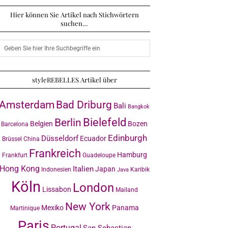
Hier können Sie Artikel nach Stichwörtern
suchen…
styleREBELLES Artikel über
Amsterdam
Bad Driburg
Bali
Bangkok
Bielefeld
Berlin
Belgien
Bozen
Barcelona
Edinburgh
Düsseldorf
Ecuador
Brüssel
China
Frankreich
Hamburg
Frankfurt
Guadeloupe
Hong Kong
Italien
Japan
Indonesien
Karibik
Java
Köln
London
Lissabon
Mailand
New York
Mexiko
Panama
Martinique
Paris
Portugal
San Sebastian