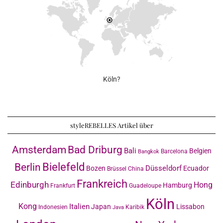
Köln?
styleREBELLES Artikel über
Amsterdam
Bad Driburg
Bali
Belgien
Barcelona
Bangkok
Bielefeld
Berlin
Düsseldorf
Bozen
Ecuador
Brüssel
China
Frankreich
Edinburgh
Hong
Hamburg
Frankfurt
Guadeloupe
Köln
Kong
Italien
Japan
Lissabon
Indonesien
Karibik
Java