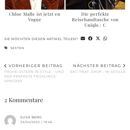
Chloe Malle ist jetzt en
Die perfekte
Vogue
Reisehandtasche von
Uniqlo : C
SIE MÖCHTEN DIESEN ARTIKEL TEILEN?
SEXTEN
VORHERIGER BEITRAG
NÄCHSTER BEITRAG
FROHE OSTERN IN STYLE – UND
EAT, PRAY, SHOP… IN SEVILLA
DER PERFEKTE FRÜHLINGS-
SPRITZER
2 Kommentare
SUSA BERG
24/04/2022 / 19:46