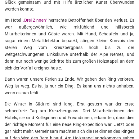
Glück gemeinsam und mit Hilfe ärztlicher Kunst überwunden
werden konnte.
Im Hotel
„Drei Zinnen“
herrschte Betroffenheit über den Verlust. Es
war außergewöhnlich, wie mitfühlend und hilfsbereit
Mitarbeiterinnen und Gäste waren. Mit Hund, Schaufeln und ja,
sogar einem Metalldetektor bepackt, stiegen kleine Konvois den
steilen Weg vom Kreuzbergpass hoch bis zu der
weitgeschwungenen Linkskurve unterhalb der Alpe Nemes, und
dann nur noch wenige Schritte bis zum großen Holzstapel, an dem
sich der Vorfall ereignet hatte.
Dann waren unsere Ferien zu Ende. Wir gaben den Ring verloren.
Weg ist weg. Es ist ja nur ein Ding. Es kann uns nichts anhaben,
wenn es nun fehlt.
Die Winter in Südtirol sind lang. Erst gestern war der erste
schneefreie Tag am Kreuzbergpass. Drei Mitarbeiterinnen des
Hotels, sie sind Kolleginnen und Freundinnen, erkannten, dass dies
der richtige Moment für eine neue Ring-Expedition war. Jetzt oder
gar nicht mehr. Gemeinsam machten sich die Heldinnen des Ringes
auf den Weg den Berg hinauf. Am Holzstapel angekommen sahen