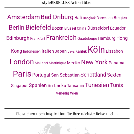
styleREBELLES Artikel über
Amsterdam
Bad Driburg
Bali
Belgien
Barcelona
Bangkok
Bielefeld
Berlin
Düsseldorf
Bozen
Ecuador
Brüssel
China
Frankreich
Edinburgh
Hong
Hamburg
Frankfurt
Guadeloupe
Köln
Kong
Italien
Japan
Lissabon
Indonesien
Karibik
Java
London
New York
Mexiko
Panama
Mailand
Martinique
Paris
Schottland
Portugal
Sexten
San Sebastian
Tunesien
Tunis
Spanien
Sri Lanka
Singapur
Tansania
Venedig
Wien
Sie suchen noch Inspiration für Ihre nächste Reise nach…