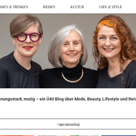
SSEN & TRINKEN
REISEN
KULTUR
LIFE & STYLE
ungsstark, mutig – ein Ü40 Blog über Mode, Beauty, Lifestyle und Reis
#ageamazing