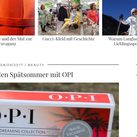
e und der Mut zur
Gucci-Kleid mit Geschichte
Warum Langla
ravaganz
Lieblingsspo
08/09/2017
BEAUTY
 den Spätsommer mit OPI