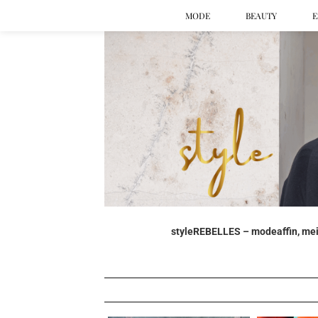
MODE
BEAUTY
E
styleREBELLES – modeaffin, mein