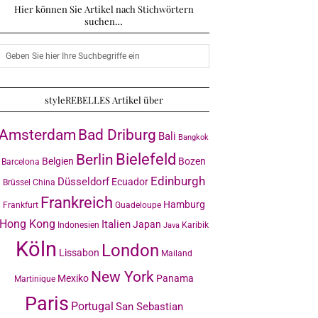
Hier können Sie Artikel nach Stichwörtern
suchen…
styleREBELLES Artikel über
Amsterdam
Bad Driburg
Bali
Bangkok
Bielefeld
Berlin
Belgien
Bozen
Barcelona
Edinburgh
Düsseldorf
Ecuador
Brüssel
China
Frankreich
Hamburg
Frankfurt
Guadeloupe
Hong Kong
Italien
Japan
Indonesien
Karibik
Java
Köln
London
Lissabon
Mailand
New York
Mexiko
Panama
Martinique
Paris
Portugal
San Sebastian