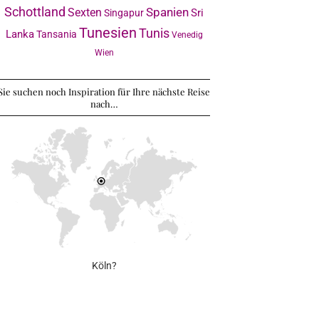
Schottland
Sexten
Spanien
Sri
Singapur
Tunesien
Tunis
Lanka
Tansania
Venedig
Wien
Sie suchen noch Inspiration für Ihre nächste Reise
nach…
Köln?