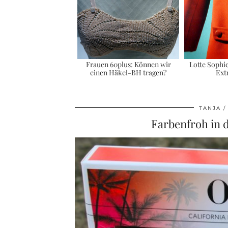
Frauen 60plus: Können wir
Lotte Sophi
einen Häkel-BH tragen?
Ext
TANJA
Farbenfroh in