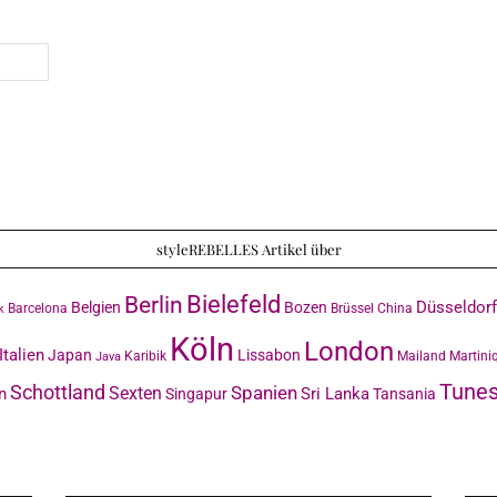
styleREBELLES Artikel über
Bielefeld
Berlin
Düsseldorf
Belgien
Bozen
Barcelona
Brüssel
China
k
Köln
London
Italien
Japan
Lissabon
Karibik
Mailand
Martini
Java
Tunes
Schottland
Sexten
Spanien
n
Sri Lanka
Singapur
Tansania