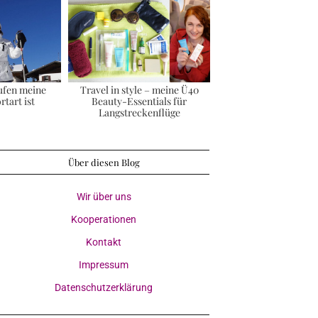
ufen meine
Travel in style – meine Ü40
rtart ist
Beauty-Essentials für
Langstreckenflüge
Über diesen Blog
Wir über uns
Kooperationen
Kontakt
Impressum
Datenschutzerklärung