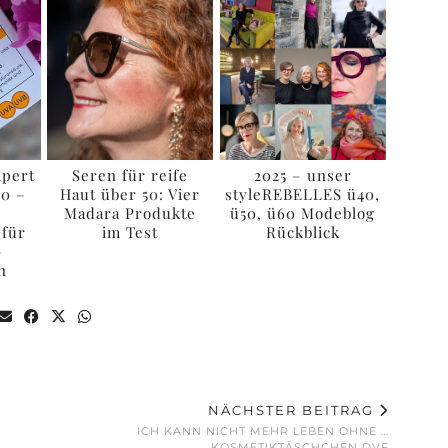
xpert
Seren für reife
2025 – unser
50 –
Haut über 50: Vier
styleREBELLES ü40,
Madara Produkte
ü50, ü60 Modeblog
 für
im Test
Rückblick
–
n
NÄCHSTER BEITRAG
ICH KANN NICHT MEHR LEBEN OHNE …
KOSMETIKTÄSCHCHEN DVF