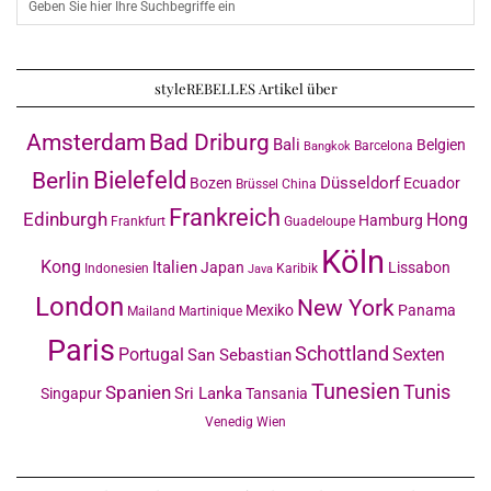
styleREBELLES Artikel über
Amsterdam
Bad Driburg
Bali
Belgien
Barcelona
Bangkok
Bielefeld
Berlin
Düsseldorf
Bozen
Ecuador
Brüssel
China
Frankreich
Edinburgh
Hong
Hamburg
Frankfurt
Guadeloupe
Köln
Kong
Italien
Japan
Lissabon
Indonesien
Karibik
Java
London
New York
Mexiko
Panama
Mailand
Martinique
Paris
Schottland
Portugal
Sexten
San Sebastian
Tunesien
Tunis
Spanien
Sri Lanka
Singapur
Tansania
Venedig
Wien