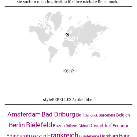
Sie suchen noch Inspiration für Ihre nächste Reise nach…
Köln?
styleREBELLES Artikel über
Amsterdam
Bad Driburg
Bali
Belgien
Barcelona
Bangkok
Bielefeld
Berlin
Düsseldorf
Bozen
Ecuador
Brüssel
China
Frankreich
Edinburgh
Hong
Hamburg
Frankfurt
Guadeloupe