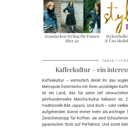
Jeansjacken Styling für Frauen
Stylerebelle
über 40
& Ü60 Modeb
TANJA
17/0
Kaffeekultur – ein intere
Kaffeekultur – vermutlich denkt ihr das sogl
Metropole Österreichs mit ihren unzähligen Kaff
ist ein Land, das für seine tief verwurzelte
jahrhundertealte Matcha-Kultur bekannt ist. 
traditionelle Bild Japans. Und doch – oder viell
aufgehenden Sonne immer mehr als wichtiger Tei
Zwischenstopp für Koffein: sie sind Schaufens
japanischen Stolz auf Perfektion. Und somit bie