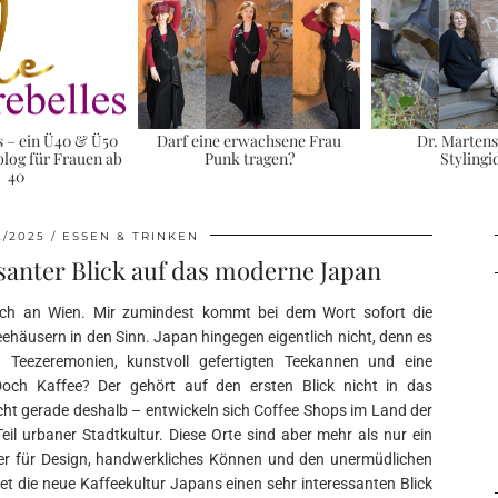
s – ein Ü40 & Ü50
Darf eine erwachsene Frau
Dr. Martens
log für Frauen ab
Punk tragen?
Stylingi
40
2/2025
ESSEN & TRINKEN
ssanter Blick auf das moderne Japan
eich an Wien. Mir zumindest kommt bei dem Wort sofort die
eehäusern in den Sinn. Japan hingegen eigentlich nicht, denn es
n Teezeremonien, kunstvoll gefertigten Teekannen und eine
Doch Kaffee? Der gehört auf den ersten Blick nicht in das
eicht gerade deshalb – entwickeln sich Coffee Shops im Land der
l urbaner Stadtkultur. Diese Orte sind aber mehr als nur ein
ter für Design, handwerkliches Können und den unermüdlichen
tet die neue Kaffeekultur Japans einen sehr interessanten Blick