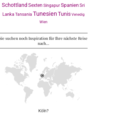
Schottland
Sexten
Spanien
Sri
Singapur
Tunesien
Tunis
Lanka
Tansania
Venedig
Wien
Sie suchen noch Inspiration für Ihre nächste Reise
nach…
Köln?