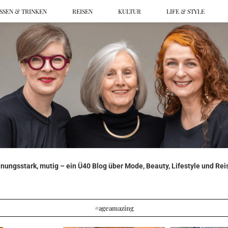
SSEN & TRINKEN
REISEN
KULTUR
LIFE & STYLE
ungsstark, mutig – ein Ü40 Blog über Mode, Beauty, Lifestyle und Reis
#ageamazing