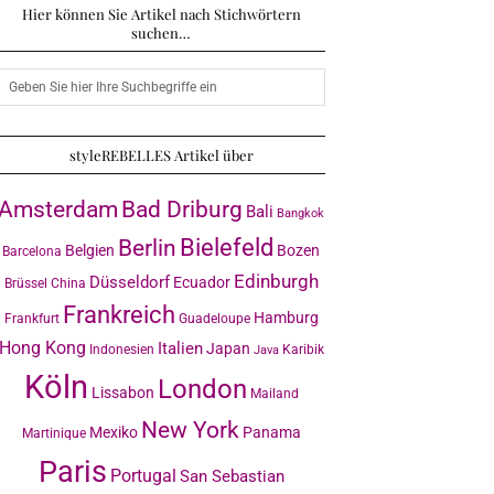
Hier können Sie Artikel nach Stichwörtern
suchen…
styleREBELLES Artikel über
Amsterdam
Bad Driburg
Bali
Bangkok
Bielefeld
Berlin
Belgien
Bozen
Barcelona
Edinburgh
Düsseldorf
Ecuador
Brüssel
China
Frankreich
Hamburg
Frankfurt
Guadeloupe
Hong Kong
Italien
Japan
Indonesien
Karibik
Java
Köln
London
Lissabon
Mailand
New York
Mexiko
Panama
Martinique
Paris
Portugal
San Sebastian