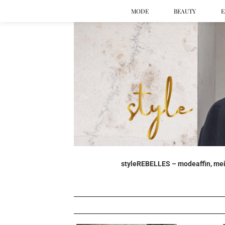
MODE
BEAUTY
E
styleREBELLES – modeaffin, mein