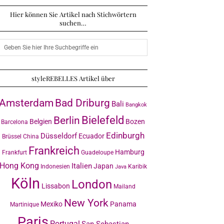
Hier können Sie Artikel nach Stichwörtern
suchen…
styleREBELLES Artikel über
Amsterdam
Bad Driburg
Bali
Bangkok
Bielefeld
Berlin
Belgien
Bozen
Barcelona
Edinburgh
Düsseldorf
Ecuador
Brüssel
China
Frankreich
Hamburg
Frankfurt
Guadeloupe
Hong Kong
Italien
Japan
Indonesien
Karibik
Java
Köln
London
Lissabon
Mailand
New York
Mexiko
Panama
Martinique
Paris
Portugal
San Sebastian