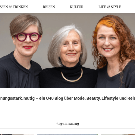
SSEN & TRINKEN
REISEN
KULTUR
LIFE & STYLE
ungsstark, mutig – ein Ü40 Blog über Mode, Beauty, Lifestyle und Reis
#ageamazing