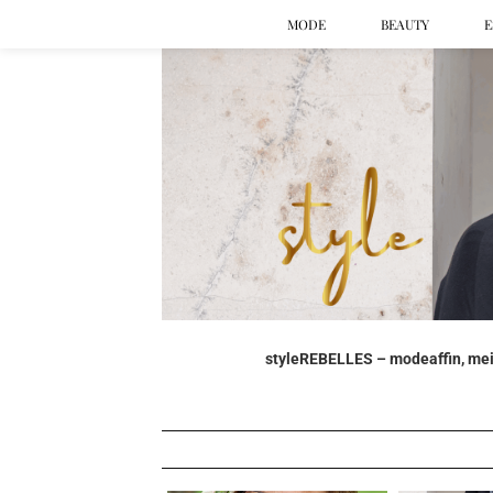
MODE
BEAUTY
E
styleREBELLES – modeaffin, mein