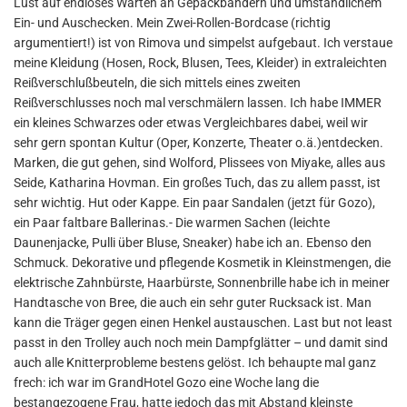
Lust auf endloses Warten an Gepäckbändern und umständlichem
Ein- und Auschecken. Mein Zwei-Rollen-Bordcase (richtig
argumentiert!) ist von Rimova und simpelst aufgebaut. Ich verstaue
meine Kleidung (Hosen, Rock, Blusen, Tees, Kleider) in extraleichten
Reißverschlußbeuteln, die sich mittels eines zweiten
Reißverschlusses noch mal verschmälern lassen. Ich habe IMMER
ein kleines Schwarzes oder etwas Vergleichbares dabei, weil wir
sehr gern spontan Kultur (Oper, Konzerte, Theater o.ä.)entdecken.
Marken, die gut gehen, sind Wolford, Plissees von Miyake, alles aus
Seide, Katharina Hovman. Ein großes Tuch, das zu allem passt, ist
sehr wichtig. Hut oder Kappe. Ein paar Sandalen (jetzt für Gozo),
ein Paar faltbare Ballerinas.- Die warmen Sachen (leichte
Daunenjacke, Pulli über Bluse, Sneaker) habe ich an. Ebenso den
Schmuck. Dekorative und pflegende Kosmetik in Kleinstmengen, die
elektrische Zahnbürste, Haarbürste, Sonnenbrille habe ich in meiner
Handtasche von Bree, die auch ein sehr guter Rucksack ist. Man
kann die Träger gegen einen Henkel austauschen. Last but not least
passt in den Trolley auch noch mein Dampfglätter – und damit sind
auch alle Knitterprobleme bestens gelöst. Ich behaupte mal ganz
frech: ich war im GrandHotel Gozo eine Woche lang die
bestangezogene Frau, hatte jedoch das mit Abstand kleinste