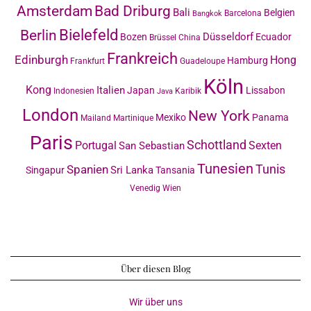
Amsterdam
Bad Driburg
Bali
Belgien
Barcelona
Bangkok
Bielefeld
Berlin
Düsseldorf
Bozen
Ecuador
Brüssel
China
Frankreich
Edinburgh
Hong
Hamburg
Frankfurt
Guadeloupe
Köln
Kong
Italien
Japan
Lissabon
Indonesien
Karibik
Java
London
New York
Mexiko
Panama
Mailand
Martinique
Paris
Schottland
Portugal
Sexten
San Sebastian
Tunesien
Tunis
Spanien
Sri Lanka
Singapur
Tansania
Venedig
Wien
Über diesen Blog
Wir über uns