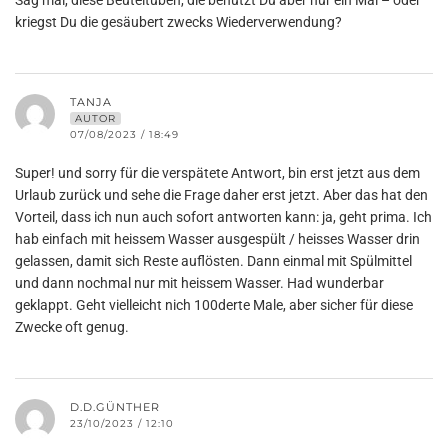
Sag mal, diese Beuteltuben, die benutzt Du aber nur ein Mal – oder
kriegst Du die gesäubert zwecks Wiederverwendung?
TANJA
AUTOR
07/08/2023 / 18:49
Super! und sorry für die verspätete Antwort, bin erst jetzt aus dem
Urlaub zurück und sehe die Frage daher erst jetzt. Aber das hat den
Vorteil, dass ich nun auch sofort antworten kann: ja, geht prima. Ich
hab einfach mit heissem Wasser ausgespült / heisses Wasser drin
gelassen, damit sich Reste auflösten. Dann einmal mit Spülmittel
und dann nochmal nur mit heissem Wasser. Had wunderbar
geklappt. Geht vielleicht nich 100derte Male, aber sicher für diese
Zwecke oft genug.
D.D.GÜNTHER
23/10/2023 / 12:10