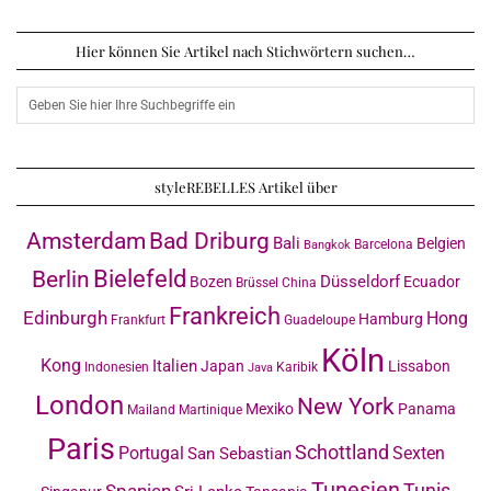
Hier können Sie Artikel nach Stichwörtern suchen…
styleREBELLES Artikel über
Amsterdam
Bad Driburg
Bali
Belgien
Barcelona
Bangkok
Bielefeld
Berlin
Düsseldorf
Bozen
Ecuador
Brüssel
China
Frankreich
Edinburgh
Hong
Hamburg
Frankfurt
Guadeloupe
Köln
Kong
Italien
Japan
Lissabon
Indonesien
Karibik
Java
London
New York
Mexiko
Panama
Mailand
Martinique
Paris
Schottland
Portugal
Sexten
San Sebastian
Tunesien
Tunis