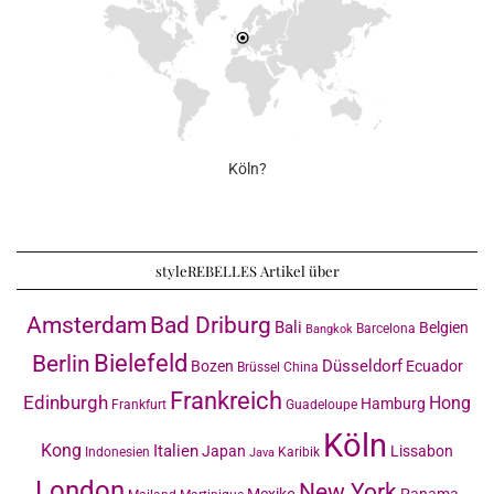
Köln?
styleREBELLES Artikel über
Amsterdam
Bad Driburg
Bali
Belgien
Barcelona
Bangkok
Bielefeld
Berlin
Düsseldorf
Bozen
Ecuador
Brüssel
China
Frankreich
Edinburgh
Hong
Hamburg
Frankfurt
Guadeloupe
Köln
Kong
Italien
Japan
Lissabon
Indonesien
Karibik
Java
London
New York
Mexiko
Panama