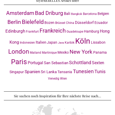
styleREBELLES Artikel über
Amsterdam
Bad Driburg
Bali
Belgien
Barcelona
Bangkok
Bielefeld
Berlin
Düsseldorf
Bozen
Ecuador
Brüssel
China
Frankreich
Edinburgh
Hong
Hamburg
Frankfurt
Guadeloupe
Köln
Kong
Italien
Japan
Lissabon
Indonesien
Karibik
Java
London
New York
Mexiko
Panama
Mailand
Martinique
Paris
Schottland
Portugal
Sexten
San Sebastian
Tunesien
Tunis
Spanien
Sri Lanka
Singapur
Tansania
Venedig
Wien
Sie suchen noch Inspiration für Ihre nächste Reise nach…