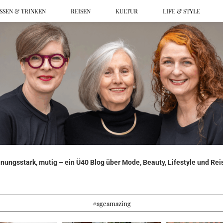
SSEN & TRINKEN
REISEN
KULTUR
LIFE & STYLE
ungsstark, mutig – ein Ü40 Blog über Mode, Beauty, Lifestyle und Reis
#ageamazing