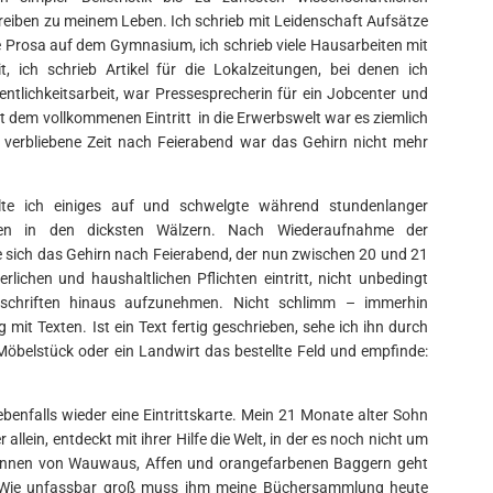
eiben zu meinem Leben. Ich schrieb mit Leidenschaft Aufsätze
rte Prosa auf dem Gymnasium, ich schrieb viele Hausarbeiten mit
, ich schrieb Artikel für die Lokalzeitungen, bei denen ich
fentlichkeitsarbeit, war Pressesprecherin für ein Jobcenter und
it dem vollkommenen Eintritt in die Erwerbswelt war es ziemlich
ie verbliebene Zeit nach Feierabend war das Gehirn nicht mehr
lte ich einiges auf und schwelgte während stundenlanger
ngen in den dicksten Wälzern. Nach Wiederaufnahme der
te sich das Gehirn nach Feierabend, der nun zwischen 20 und 21
erlichen und haushaltlichen Pflichten eintritt, nicht unbedingt
itschriften hinaus aufzunehmen. Nicht schlimm – immerhin
mit Texten. Ist ein Text fertig geschrieben, sehe ich ihn durch
e Möbelstück oder ein Landwirt das bestellte Feld und empfinde:
ebenfalls wieder eine Eintrittskarte. Mein 21 Monate alter Sohn
r allein, entdeckt mit ihrer Hilfe die Welt, in der es noch nicht um
kennen von Wauwaus, Affen und orangefarbenen Baggern geht
. Wie unfassbar groß muss ihm meine Büchersammlung heute