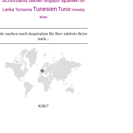
Schottland
Sexten
Spanien
Sri
Singapur
Tunesien
Tunis
Lanka
Tansania
Venedig
Wien
Sie suchen noch Inspiration für Ihre nächste Reise
nach…
Köln?