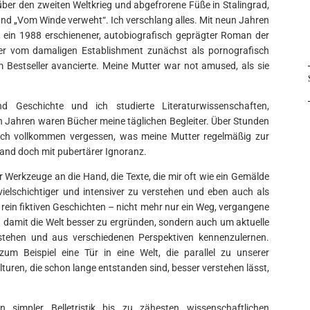
ber den zweiten Weltkrieg und abgefrorene Füße in Stalingrad,
d „Vom Winde verweht“. Ich verschlang alles. Mit neun Jahren
r, ein 1988 erschienener, autobiografisch geprägter Roman der
der vom damaligen Establishment zunächst als pornografisch
Bestseller avancierte. Meine Mutter war not amused, als sie
Geschichte und ich studierte Literaturwissenschaften,
n Jahren waren Bücher meine täglichen Begleiter. Über Stunden
ich vollkommen vergessen, was meine Mutter regelmäßig zur
tand doch mit pubertärer Ignoranz.
Werkzeuge an die Hand, die Texte, die mir oft wie ein Gemälde
, vielschichtiger und intensiver zu verstehen und eben auch als
ein fiktiven Geschichten – nicht mehr nur ein Weg, vergangene
 damit die Welt besser zu ergründen, sondern auch um aktuelle
erstehen und aus verschiedenen Perspektiven kennenzulernen.
um Beispiel eine Tür in eine Welt, die parallel zu unserer
lturen, die schon lange entstanden sind, besser verstehen lässt,
impler Belletristik bis zu zähesten wissenschaftlichen