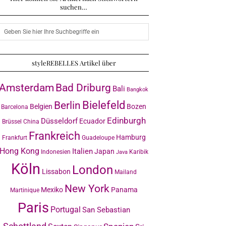
suchen…
styleREBELLES Artikel über
Amsterdam
Bad Driburg
Bali
Bangkok
Bielefeld
Berlin
Belgien
Bozen
Barcelona
Edinburgh
Düsseldorf
Ecuador
Brüssel
China
Frankreich
Hamburg
Frankfurt
Guadeloupe
Hong Kong
Italien
Japan
Indonesien
Karibik
Java
Köln
London
Lissabon
Mailand
New York
Mexiko
Panama
Martinique
Paris
Portugal
San Sebastian