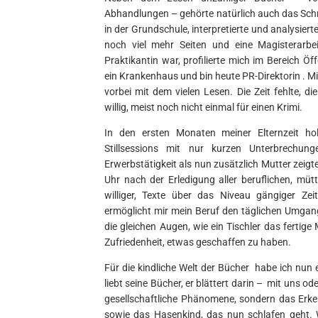
Abhandlungen – gehörte natürlich auch das Schr
in der Grundschule, interpretierte und analysie
noch viel mehr Seiten und eine Magisterarbeit
Praktikantin war, profilierte mich im Bereich Öf
ein Krankenhaus und bin heute PR-Direktorin . M
vorbei mit dem vielen Lesen. Die Zeit fehlte, d
willig, meist noch nicht einmal für einen Krimi.
In den ersten Monaten meiner Elternzeit ho
Stillsessions mit nur kurzen Unterbrechu
Erwerbstätigkeit als nun zusätzlich Mutter zeig
Uhr nach der Erledigung aller beruflichen, mütt
williger, Texte über das Niveau gängiger Ze
ermöglicht mir mein Beruf den täglichen Umgang 
die gleichen Augen, wie ein Tischler das fertig
Zufriedenheit, etwas geschaffen zu haben.
Für die kindliche Welt der Bücher habe ich nun 
liebt seine Bücher, er blättert darin – mit uns ode
gesellschaftliche Phänomene, sondern das Er
sowie das Hasenkind, das nun schlafen geht