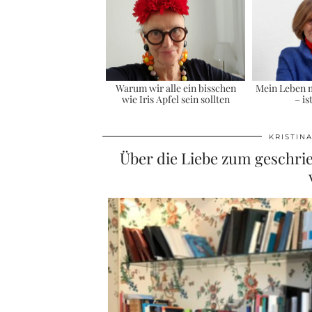
Warum wir alle ein bisschen
Mein Leben 
wie Iris Apfel sein sollten
– is
KRISTIN
Über die Liebe zum geschrie