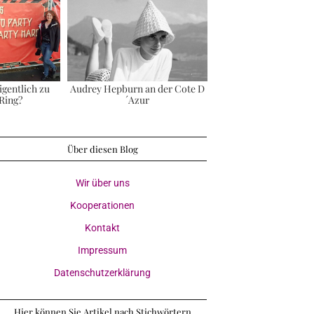
igentlich zu
Audrey Hepburn an der Cote D
Ring?
´Azur
Über diesen Blog
Wir über uns
Kooperationen
Kontakt
Impressum
Datenschutzerklärung
Hier können Sie Artikel nach Stichwörtern