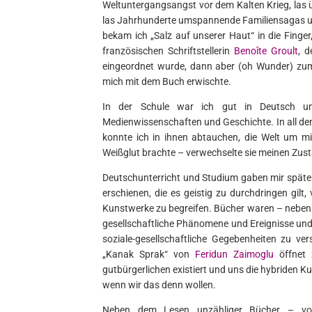
Weltuntergangsangst vor dem Kalten Krieg, las ü
las Jahrhunderte umspannende Familiensagas un
bekam ich „Salz auf unserer Haut“ in die Finge
französischen Schriftstellerin
Benoîte Groult
, 
eingeordnet wurde, dann aber (oh Wunder) zum 
mich mit dem Buch erwischte.
In der Schule war ich gut in Deutsch und 
Medienwissenschaften und Geschichte. In all de
konnte ich in ihnen abtauchen, die Welt um m
Weißglut brachte – verwechselte sie meinen Zus
Deutschunterricht und Studium gaben mir später 
erschienen, die es geistig zu durchdringen gilt
Kunstwerke zu begreifen. Bücher waren – neben r
gesellschaftliche Phänomene und Ereignisse und
soziale-gesellschaftliche Gegebenheiten zu v
„Kanak Sprak“ von
Feridun Zaimoglu
öffnet z
gutbürgerlichen existiert und uns die hybriden Ku
wenn wir das denn wollen.
Neben dem Lesen unzähliger Bücher – von s