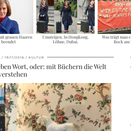
mit grauen Haaren
Umsteigen. In Hongkong,
Was trägt man e
t beendet
Löhne, Dubai.
Rock am 
A
19/11/2016
KULTUR
ben Wort, oder: mit Büchern die Welt
verstehen