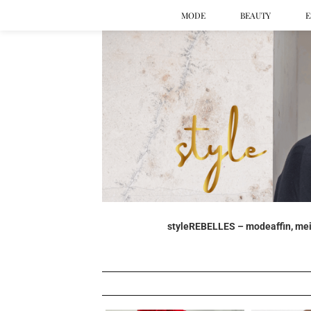
MODE
BEAUTY
E
styleREBELLES – modeaffin, mein