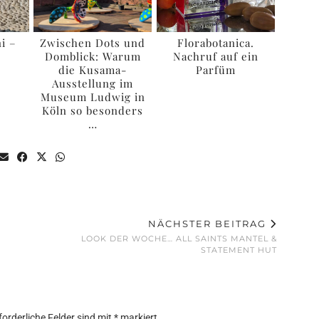
i –
Zwischen Dots und
Florabotanica.
?
Domblick: Warum
Nachruf auf ein
die Kusama-
Parfüm
Ausstellung im
Museum Ludwig in
Köln so besonders
…
NÄCHSTER BEITRAG
LOOK DER WOCHE… ALL SAINTS MANTEL &
STATEMENT HUT
forderliche Felder sind mit
*
markiert