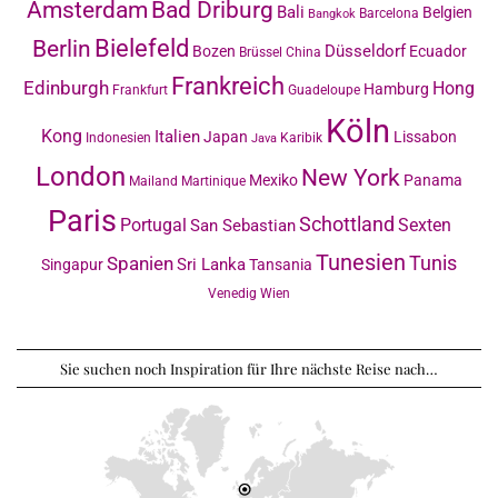
Amsterdam
Bad Driburg
Bali
Belgien
Barcelona
Bangkok
Bielefeld
Berlin
Düsseldorf
Bozen
Ecuador
Brüssel
China
Frankreich
Edinburgh
Hong
Hamburg
Frankfurt
Guadeloupe
Köln
Kong
Italien
Japan
Lissabon
Indonesien
Karibik
Java
London
New York
Mexiko
Panama
Mailand
Martinique
Paris
Schottland
Portugal
Sexten
San Sebastian
Tunesien
Tunis
Spanien
Sri Lanka
Singapur
Tansania
Venedig
Wien
Sie suchen noch Inspiration für Ihre nächste Reise nach…