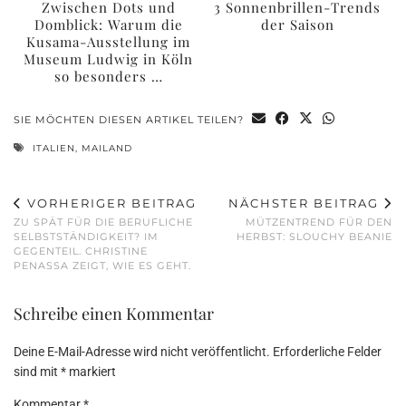
Zwischen Dots und
3 Sonnenbrillen-Trends
Domblick: Warum die
der Saison
Kusama-Ausstellung im
Museum Ludwig in Köln
so besonders …
SIE MÖCHTEN DIESEN ARTIKEL TEILEN?
ITALIEN
,
MAILAND
VORHERIGER BEITRAG
NÄCHSTER BEITRAG
ZU SPÄT FÜR DIE BERUFLICHE
MÜTZENTREND FÜR DEN
SELBSTSTÄNDIGKEIT? IM
HERBST: SLOUCHY BEANIE
GEGENTEIL. CHRISTINE
PENASSA ZEIGT, WIE ES GEHT.
Schreibe einen Kommentar
Deine E-Mail-Adresse wird nicht veröffentlicht.
Erforderliche Felder
sind mit
*
markiert
Kommentar
*