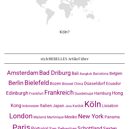
Köln?
styleREBELLES Artikel über
Amsterdam
Bad Driburg
Bali
Belgien
Barcelona
Bangkok
Bielefeld
Berlin
Düsseldorf
Bozen
Ecuador
Brüssel
China
Frankreich
Edinburgh
Hong
Hamburg
Frankfurt
Guadeloupe
Köln
Kong
Italien
Japan
Lissabon
Indonesien
Karibik
Java
London
New York
Mexiko
Panama
Mailand
Martinique
Paris
Schottland
Portugal
Sexten
San Sebastian