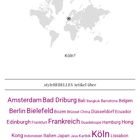
Köln?
styleREBELLES Artikel über
Amsterdam
Bad Driburg
Bali
Belgien
Barcelona
Bangkok
Bielefeld
Berlin
Düsseldorf
Bozen
Ecuador
Brüssel
China
Frankreich
Edinburgh
Hong
Hamburg
Frankfurt
Guadeloupe
Köln
Kong
Italien
Japan
Lissabon
Indonesien
Karibik
Java