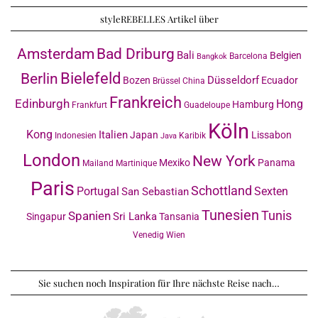
styleREBELLES Artikel über
Amsterdam
Bad Driburg
Bali
Belgien
Barcelona
Bangkok
Bielefeld
Berlin
Düsseldorf
Bozen
Ecuador
Brüssel
China
Frankreich
Edinburgh
Hong
Hamburg
Frankfurt
Guadeloupe
Köln
Kong
Italien
Japan
Lissabon
Indonesien
Karibik
Java
London
New York
Mexiko
Panama
Mailand
Martinique
Paris
Schottland
Portugal
Sexten
San Sebastian
Tunesien
Tunis
Spanien
Sri Lanka
Singapur
Tansania
Venedig
Wien
Sie suchen noch Inspiration für Ihre nächste Reise nach…