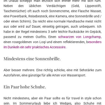
Im Urlaub schleppt man letztlich sich immer mehr mit sich rum.
Neben den üblichen Verdächtigen (Geld, Lippenstift,
Taschentücher) oft auch noch Sonnencreme, eine Flasche Wasser,
eine Powerbank, Reisebesteck, eine Kamera, eine Sonnenbrille und /
oder einen Schirm). Da reicht eine normale Handtasche meist nicht
aus oder wird auf Dauer, einseitig getragen, auch unbequem. Ich
habe in der Regel mindestens 3 sehr leichte Rucksäcke im Gepäck,
passend zu meinen Outfits. Einen
schwarzen von Longchamp
,
einen rosegoldenen von Loqi und einem reflektierenden, b
esonders
im Dunkeln ein sehr praktisches Accessoire.
Mindestens eine Sonnenbrille.
Aber besser mehrere. Eine richtig schicke, eine mit Sehstärke zum
Autofahren, eine günstige für alle Arten von Wassersport.
Ein Paar hohe Schuhe.
Nicht mindestens, aber ein Paar sollte es für travel in style schon
sein. Im Sommerurlaub liebe ich Wedges, also Schuhe mit