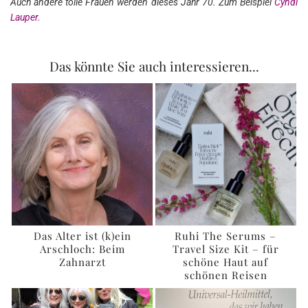
Auch andere tolle Frauen werden dieses Jahr 70. Zum Beispiel
Cyndi
Lauper
.
Das könnte Sie auch interessieren...
Das Alter ist (k)ein
Ruhi The Serums –
Arschloch: Beim
Travel Size Kit – für
Zahnarzt
schöne Haut auf
schönen Reisen