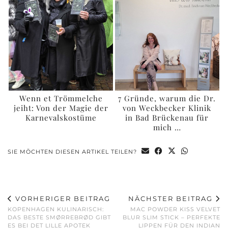
Wenn et Trömmelche
7 Gründe, warum die Dr.
jeiht: Von der Magie der
von Weckbecker Klinik
Karnevalskostüme
in Bad Brückenau für
mich …
SIE MÖCHTEN DIESEN ARTIKEL TEILEN?
VORHERIGER BEITRAG
NÄCHSTER BEITRAG
KOPENHAGEN KULINARISCH:
MAC POWDER KISS VELVET
DAS BESTE SMØRREBRØD GIBT
BLUR SLIM STICK – PERFEKTE
ES BEI DET LILLE APOTEK
LIPPEN FÜR DEN INDIAN