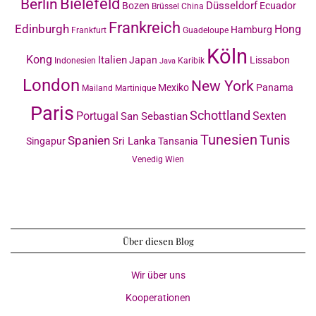
Bielefeld
Berlin
Düsseldorf
Bozen
Ecuador
Brüssel
China
Frankreich
Edinburgh
Hong
Hamburg
Frankfurt
Guadeloupe
Köln
Kong
Italien
Japan
Lissabon
Indonesien
Karibik
Java
London
New York
Mexiko
Panama
Mailand
Martinique
Paris
Schottland
Portugal
Sexten
San Sebastian
Tunesien
Tunis
Spanien
Sri Lanka
Singapur
Tansania
Venedig
Wien
Über diesen Blog
Wir über uns
Kooperationen