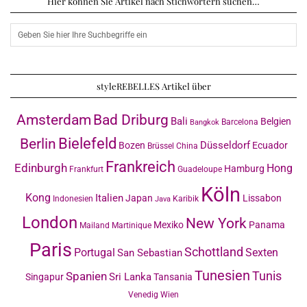
Hier können Sie Artikel nach Stichwörtern suchen…
styleREBELLES Artikel über
Amsterdam
Bad Driburg
Bali
Belgien
Barcelona
Bangkok
Bielefeld
Berlin
Düsseldorf
Bozen
Ecuador
Brüssel
China
Frankreich
Edinburgh
Hong
Hamburg
Frankfurt
Guadeloupe
Köln
Kong
Italien
Japan
Lissabon
Indonesien
Karibik
Java
London
New York
Mexiko
Panama
Mailand
Martinique
Paris
Schottland
Portugal
Sexten
San Sebastian
Tunesien
Tunis
Spanien
Sri Lanka
Singapur
Tansania
Venedig
Wien