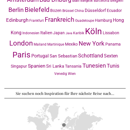
Bali
Belgien
Barcelona
Bangkok
Bielefeld
Berlin
Düsseldorf
Bozen
Ecuador
Brüssel
China
Frankreich
Edinburgh
Hong
Hamburg
Frankfurt
Guadeloupe
Köln
Kong
Italien
Japan
Lissabon
Indonesien
Karibik
Java
London
New York
Mexiko
Panama
Mailand
Martinique
Paris
Schottland
Portugal
Sexten
San Sebastian
Tunesien
Tunis
Spanien
Sri Lanka
Singapur
Tansania
Venedig
Wien
Sie suchen noch Inspiration für Ihre nächste Reise nach…