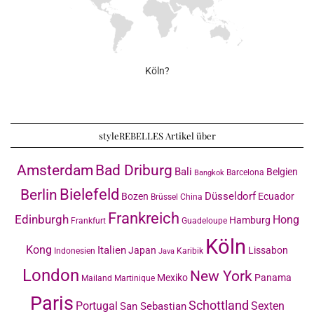
Köln?
styleREBELLES Artikel über
Amsterdam
Bad Driburg
Bali
Belgien
Barcelona
Bangkok
Bielefeld
Berlin
Düsseldorf
Bozen
Ecuador
Brüssel
China
Frankreich
Edinburgh
Hong
Hamburg
Frankfurt
Guadeloupe
Köln
Kong
Italien
Japan
Lissabon
Indonesien
Karibik
Java
London
New York
Mexiko
Panama
Mailand
Martinique
Paris
Schottland
Portugal
Sexten
San Sebastian