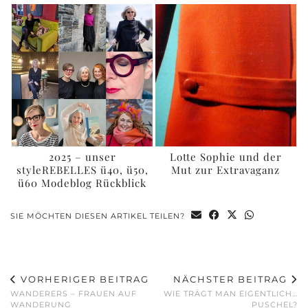
2025 – unser
Lotte Sophie und der
styleREBELLES ü40, ü50,
Mut zur Extravaganz
ü60 Modeblog Rückblick
SIE MÖCHTEN DIESEN ARTIKEL TEILEN?
VORHERIGER BEITRAG
NÄCHSTER BEITRAG
WANDERERS – FRAUEN AUF
WIE TRÄGT MAN EIGENTLICH…
WANDERUNG
PUSCHEL?