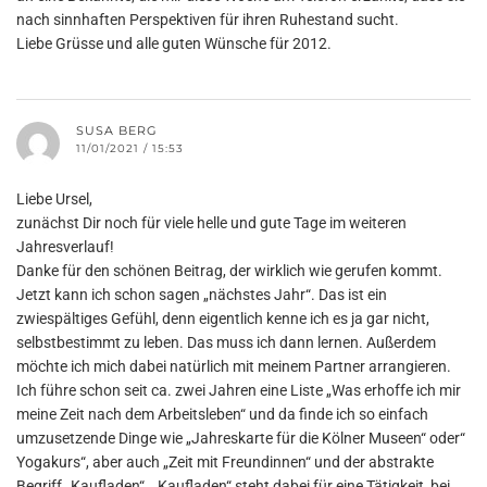
nach sinnhaften Perspektiven für ihren Ruhestand sucht.
Liebe Grüsse und alle guten Wünsche für 2012.
SUSA BERG
11/01/2021 / 15:53
Liebe Ursel,
zunächst Dir noch für viele helle und gute Tage im weiteren
Jahresverlauf!
Danke für den schönen Beitrag, der wirklich wie gerufen kommt.
Jetzt kann ich schon sagen „nächstes Jahr“. Das ist ein
zwiespältiges Gefühl, denn eigentlich kenne ich es ja gar nicht,
selbstbestimmt zu leben. Das muss ich dann lernen. Außerdem
möchte ich mich dabei natürlich mit meinem Partner arrangieren.
Ich führe schon seit ca. zwei Jahren eine Liste „Was erhoffe ich mir
meine Zeit nach dem Arbeitsleben“ und da finde ich so einfach
umzusetzende Dinge wie „Jahreskarte für die Kölner Museen“ oder“
Yogakurs“, aber auch „Zeit mit Freundinnen“ und der abstrakte
Begriff „Kaufladen“. „Kaufladen“ steht dabei für eine Tätigkeit, bei