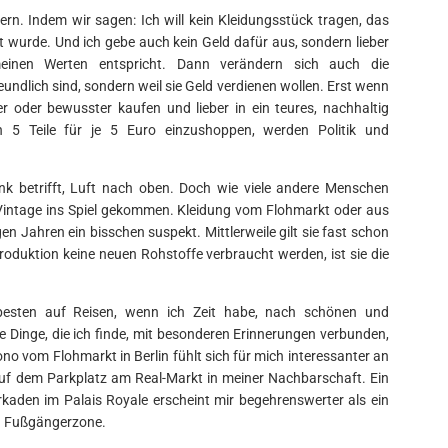
. Indem wir sagen: Ich will kein Kleidungsstück tragen, das
 wurde. Und ich gebe auch kein Geld dafür aus, sondern lieber
inen Werten entspricht. Dann verändern sich auch die
undlich sind, sondern weil sie Geld verdienen wollen. Erst wenn
r oder bewusster kaufen und lieber in ein teures, nachhaltig
äden 5 Teile für je 5 Euro einzushoppen, werden Politik und
ank betrifft, Luft nach oben. Doch wie viele andere Menschen
t Vintage ins Spiel gekommen. Kleidung vom Flohmarkt oder aus
Jahren ein bisschen suspekt. Mittlerweile gilt sie fast schon
 Produktion keine neuen Rohstoffe verbraucht werden, ist sie die
besten auf Reisen, wenn ich Zeit habe, nach schönen und
e Dinge, die ich finde, mit besonderen Erinnerungen verbunden,
mono vom Flohmarkt in Berlin fühlt sich für mich interessanter an
auf dem Parkplatz am Real-Markt in meiner Nachbarschaft. Ein
aden im Palais Royale erscheint mir begehrenswerter als ein
n Fußgängerzone.