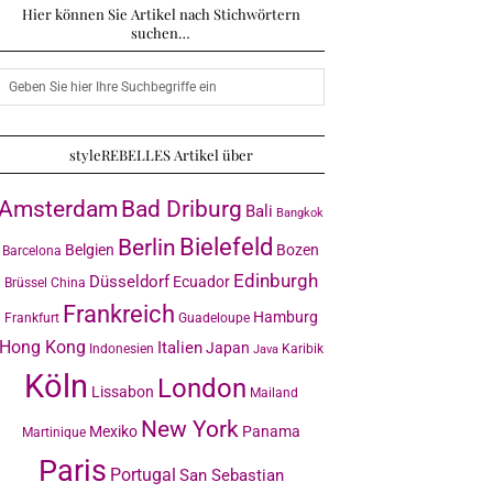
Hier können Sie Artikel nach Stichwörtern
suchen…
styleREBELLES Artikel über
Amsterdam
Bad Driburg
Bali
Bangkok
Bielefeld
Berlin
Belgien
Bozen
Barcelona
Edinburgh
Düsseldorf
Ecuador
Brüssel
China
Frankreich
Hamburg
Frankfurt
Guadeloupe
Hong Kong
Italien
Japan
Indonesien
Karibik
Java
Köln
London
Lissabon
Mailand
New York
Mexiko
Panama
Martinique
Paris
Portugal
San Sebastian