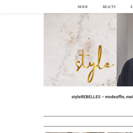
MODE
BEAUTY
E
styleREBELLES – modeaffin, mein