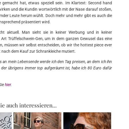
gemacht hat, etwas speziell sein. Im Klartext: Second hand
irken und die Kundin wortwörtlich mit der Nase darauf stoßen,
remder Leute herum wühlt. Doch mehr und mehr gibt es auch die
ansprechend präsentiert wird.
cht aktuell. Man sieht sie in keiner Werbung und in keiner
e Art Trüffelschwein-Gen, um in dem ganzen Gewusel das eine
n, müssen wir selbst entscheiden, ob wir the hottest piece ever
t nach dem Kauf zur Schrankleiche mutiert.
is an mein Lebensende werde ich den Tag preisen, an dem ich ihn
der übrigens immer top aufgeräumt ist, habe ich 80 Euro dafür
Sie
hier
.
ie auch interessieren...