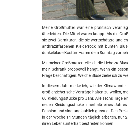
Meine Großmutter war eine praktisch veranlagt
überlebten. Die Mittel waren knapp. Als die Gro
sie zwei Garnituren, die sie wertschätzte und 
anthrazitfarbenen Kleiderrock mit bunten Blu
dunkelblaue Kostüm waren dem Sonntag vorbeh
Mit meiner Großmutter teile ich die Liebe zu B
mein Schrank proppevoll hängt. Wenn ein besond
Frage beschäftigen: Welche Bluse ziehe ich zu 
In diesem Jahr merke ich, wie der Klimawande
groß erzieherische Vorträge halten zu wollen, m
60 Kleidungsstücke pro Jahr. Alle sechs Tage ei
neuen Kleidungsstücke innerhalb eines Jahres
Fashion und sind unglaublich günstig. Den Preis
in der Woche 14 Stunden täglich arbeiten, nur 
ihren Lebensunterhalt bestreiten können.