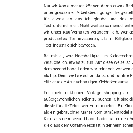
Nur wir Konsumenten können daran etwas ändern
unter grausamen Arbeitsbedingungen hergestellt
für etwas, an das ich glaube und das me
Textilunternehmen. Nicht weil sie so menschenfre
wir unser Kaufverhalten verändern, d.h. wenige
produziertes Teil investieren, als in Billigl
Textilindustrie sich bewegen.
Bei mir ist, was Nachhaltigkeit im Kleiderschr
versuche ich, etwas zu tun. Auf diese Weise is
dem second hand Laden war mir noch vor wenigen 
als hip. Denn weil sie schon da ist und für ihre
effizienteste Art nachhaltigen Kleiderkonsums.
Für mich funktioniert Vintage shopping am 
außergewöhnlichen Teilen zu suchen. Oft sind di
die sie für alle Zeiten wertvoller machen. Ein Ki
als ein gebrauchter Mantel vom Straßentrödel 
Kleid aus dem second hand Laden unter den Ark
Kleid aus dem Oxfam-Geschäft in der heimische