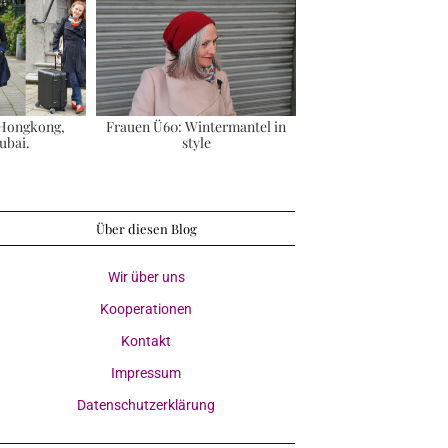
 Hongkong,
Frauen Ü60: Wintermantel in
ubai.
style
Über diesen Blog
Wir über uns
Kooperationen
Kontakt
Impressum
Datenschutzerklärung