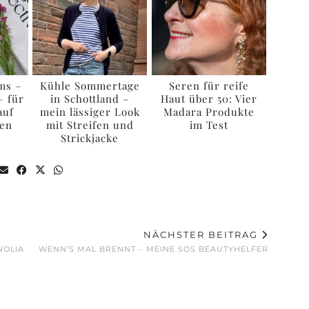
ms –
Kühle Sommertage
Seren für reife
– für
in Schottland –
Haut über 50: Vier
auf
mein lässiger Look
Madara Produkte
sen
mit Streifen und
im Test
Strickjacke
NÄCHSTER BEITRAG
NOLIA
WENN’S MAL BRENNT – MEINE SOS BEAUTYHELFER