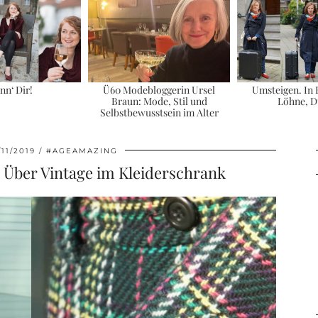
nn‘ Dir!
Ü60 Modebloggerin Ursel
Umsteigen. In
Braun: Mode, Stil und
Löhne, D
Selbstbewusstsein im Alter
/11/2019
#AGEAMAZING
 Über Vintage im Kleiderschrank