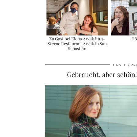
Zu Gast bei Elena Arzak im 3-
Gö
Sterne Restaurant Arzak in San
Sebastián
URSEL
27
Gebraucht, aber schön!