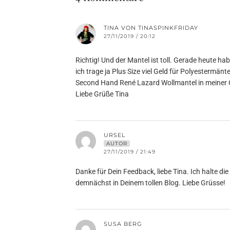
TINA VON TINASPINKFRIDAY
27/11/2019 / 20:12
Richtig! Und der Mantel ist toll. Gerade heute h
ich trage ja Plus Size viel Geld für Polyestermän
Second Hand René Lazard Wollmantel in meiner G
Liebe Grüße Tina
URSEL
AUTOR
27/11/2019 / 21:49
Danke für Dein Feedback, liebe Tina. Ich halte die
demnächst in Deinem tollen Blog. Liebe Grüsse!
SUSA BERG