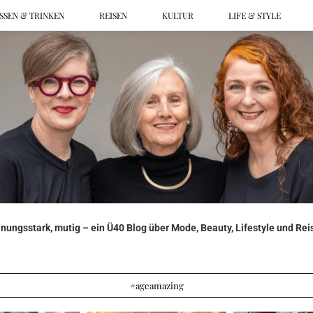
SSEN & TRINKEN
REISEN
KULTUR
LIFE & STYLE
ungsstark, mutig – ein Ü40 Blog über Mode, Beauty, Lifestyle und Reis
#ageamazing