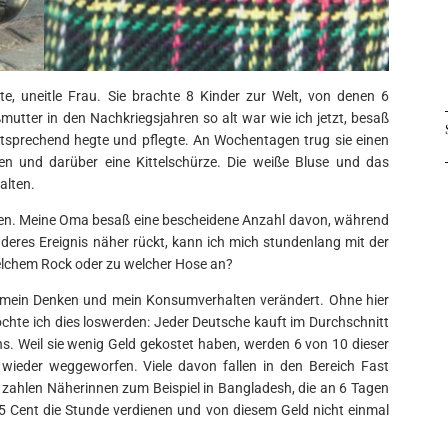
e, uneitle Frau. Sie brachte 8 Kinder zur Welt, von denen 6
ßmutter in den Nachkriegsjahren so alt war wie ich jetzt, besaß
entsprechend hegte und pflegte. An Wochentagen trug sie einen
sen und darüber eine Kittelschürze. Die weiße Bluse und das
alten.
lusen. Meine Oma besaß eine bescheidene Anzahl davon, während
eres Ereignis näher rückt, kann ich mich stundenlang mit der
welchem Rock oder zu welcher Hose an?
l mein Denken und mein Konsumverhalten verändert. Ohne hier
öchte ich dies loswerden: Jeder Deutsche kauft im Durchschnitt
ns. Weil sie wenig Geld gekostet haben, werden 6 von 10 dieser
 wieder weggeworfen. Viele davon fallen in den Bereich Fast
 zahlen Näherinnen zum Beispiel in Bangladesh, die an 6 Tagen
25 Cent die Stunde verdienen und von diesem Geld nicht einmal