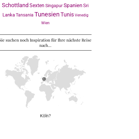
Schottland
Sexten
Spanien
Sri
Singapur
Tunesien
Tunis
Lanka
Tansania
Venedig
Wien
Sie suchen noch Inspiration für Ihre nächste Reise
nach…
Köln?