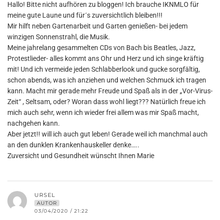
Hallo! Bitte nicht aufhören zu bloggen! Ich brauche IKNMLO für
meine gute Laune und für´s zuversichtlich bleiben!!!
Mir hilft neben Gartenarbeit und Garten genießen- bei jedem
winzigen Sonnenstrahl, die Musik.
Meine jahrelang gesammelten CDs von Bach bis Beatles, Jazz,
Protestlieder- alles kommt ans Ohr und Herz und ich singe kräftig
mit! Und ich vermeide jeden Schlabberlook und gucke sorgfältig,
schon abends, was ich anziehen und welchen Schmuck ich tragen
kann. Macht mir gerade mehr Freude und Spaß als in der „Vor-Virus-
Zeit“ , Seltsam, oder? Woran dass wohl liegt??? Natürlich freue ich
mich auch sehr, wenn ich wieder frei allem was mir Spaß macht,
nachgehen kann.
Aber jetzt!! will ich auch gut leben! Gerade weil ich manchmal auch
an den dunklen Krankenhauskeller denke…..
Zuversicht und Gesundheit wünscht Ihnen Marie
URSEL
AUTOR
03/04/2020 / 21:22