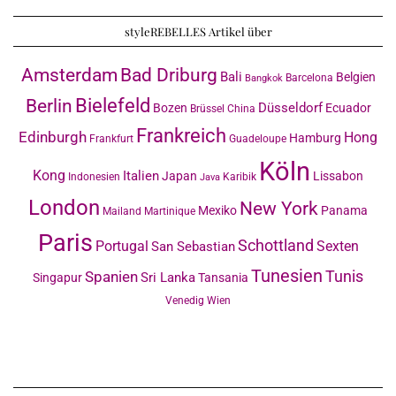
styleREBELLES Artikel über
Amsterdam
Bad Driburg
Bali
Belgien
Barcelona
Bangkok
Bielefeld
Berlin
Düsseldorf
Bozen
Ecuador
Brüssel
China
Frankreich
Edinburgh
Hong
Hamburg
Frankfurt
Guadeloupe
Köln
Kong
Italien
Japan
Lissabon
Indonesien
Karibik
Java
London
New York
Mexiko
Panama
Mailand
Martinique
Paris
Schottland
Portugal
Sexten
San Sebastian
Tunesien
Tunis
Spanien
Sri Lanka
Singapur
Tansania
Venedig
Wien