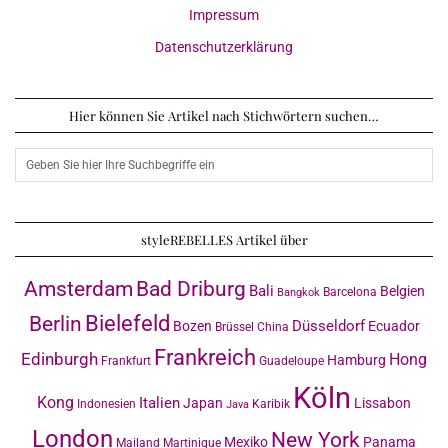
Impressum
Datenschutzerklärung
Hier können Sie Artikel nach Stichwörtern suchen…
styleREBELLES Artikel über
Amsterdam
Bad Driburg
Bali
Belgien
Barcelona
Bangkok
Bielefeld
Berlin
Düsseldorf
Bozen
Ecuador
Brüssel
China
Frankreich
Edinburgh
Hong
Hamburg
Frankfurt
Guadeloupe
Köln
Kong
Italien
Japan
Lissabon
Indonesien
Karibik
Java
London
New York
Mexiko
Panama
Mailand
Martinique