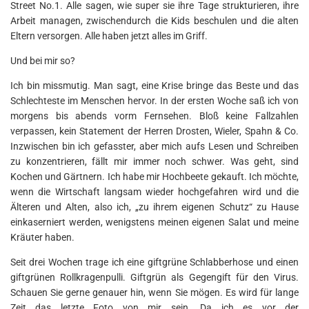
Street No.1. Alle sagen, wie super sie ihre Tage strukturieren, ihre
Arbeit managen, zwischendurch die Kids beschulen und die alten
Eltern versorgen. Alle haben jetzt alles im Griff.
Und bei mir so?
Ich bin missmutig. Man sagt, eine Krise bringe das Beste und das
Schlechteste im Menschen hervor. In der ersten Woche saß ich von
morgens bis abends vorm Fernsehen. Bloß keine Fallzahlen
verpassen, kein Statement der Herren Drosten, Wieler, Spahn & Co.
Inzwischen bin ich gefasster, aber mich aufs Lesen und Schreiben
zu konzentrieren, fällt mir immer noch schwer. Was geht, sind
Kochen und Gärtnern. Ich habe mir Hochbeete gekauft. Ich möchte,
wenn die Wirtschaft langsam wieder hochgefahren wird und die
Älteren und Alten, also ich, „zu ihrem eigenen Schutz“ zu Hause
einkaserniert werden, wenigstens meinen eigenen Salat und meine
Kräuter haben.
Seit drei Wochen trage ich eine giftgrüne Schlabberhose und einen
giftgrünen Rollkragenpulli. Giftgrün als Gegengift für den Virus.
Schauen Sie gerne genauer hin, wenn Sie mögen. Es wird für lange
Zeit das letzte Foto von mir sein. Da ich es vor der