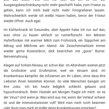
Ausgangsbeschränkung nicht mehr geschafft habe, zum Friseur zu
gehen, kann ich mich bald nicht mehr fotografieren lassen.
Wahrscheinlich werde ich weiße Haare haben, bevor der Friseur
wieder öffnet. Auch egal.
Im Kühlschrank ist Gesundes, aber Appetit habe ich nur auf das,
was ohne zu kauen einfach so runterflutscht. Am liebsten
Haferflocken mit warmer Milch zum Frühstück, ein Süppchen am
Mittag und Milchreis am Abend. Als Zwischenmahlzeit immer
wieder gerne Rosinenbrot, dick bestrichen mit „guter“ Butter.
Nervennahrung.
Klagen auf hohem Niveau, ist schon klar. Im Altersheim weinen jetzt
die Großväter und Großmütter, weil sie einsam sind. Im
Krankenhaus kämpfen die Infizierten um ihr Leben, ohne dass ihre
Liebsten ihnen beistehen können. So viele Menschen bangen um
ihre Jobs. Ich bin heute lediglich schlecht gelaunt und
hypochondrisch. Beim Hüsteln am Morgen fragte ich mich: Ist es
der Virus? Und wenn ja: Was wird aus mir, wenn der Verlauf schwer
ist und die Intensivstationen voll? Wird man mich noch beatmen
oder lässt man mich im Keller eines Krankenhauses ersticken?