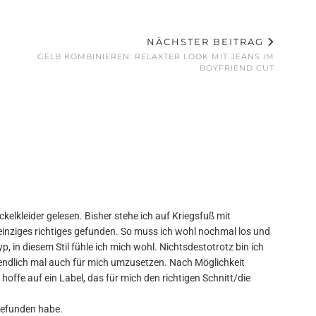
NÄCHSTER BEITRAG
GELB KOMBINIEREN: RELAXTER LOOK MIT JEANS IM
BOYFRIEND CUT
ckelkleider gelesen. Bisher stehe ich auf Kriegsfuß mit
 einziges richtiges gefunden. So muss ich wohl nochmal los und
yp, in diesem Stil fühle ich mich wohl. Nichtsdestotrotz bin ich
 endlich mal auch für mich umzusetzen. Nach Möglichkeit
offe auf ein Label, das für mich den richtigen Schnitt/die
gefunden habe.