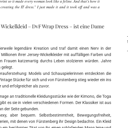
print so it made every woman look like a feline. And that’s how it
 creating the IT dress.” I just made it and it took off and was a
Wickelkleid – DvF Wrap Dress – ist eine Dame
erweile legendäre Kreation und traf damit einen Nerv in der
Millionen ihrer Jersey-Wickelkleider mit auffälligen Farben und
nen Frauen katzenartig durchs Leben stolzieren würden. Jahre
 gelegt.
rauferstehung: Models und Schauspielerinnen entdeckten die
intage Stücke für sich und von Fürstenberg stieg wieder ein ins
und erfolgreicher als zuvor.
mmage an traditionelle Kleidungsstücke wie der Kimono, die Toga
ibt es sie in vielen verschiedenen Formen. Der Klassiker ist aus
an der Seite gebunden.
exy, aber bequem. Selbstbestimmtheit, Bewegungsfreiheit,
erien, mit denen von Fürstenberg ihr Design bedachte. Ein Kleid
so ein berühmtes Zitat von ihr, einen schlafenden Mann leise und