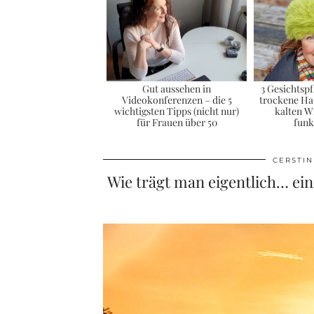
Gut aussehen in
3 Gesichtsp
Videokonferenzen – die 5
trockene Hau
wichtigsten Tipps (nicht nur)
kalten W
für Frauen über 50
funk
CERSTIN
Wie trägt man eigentlich… ein