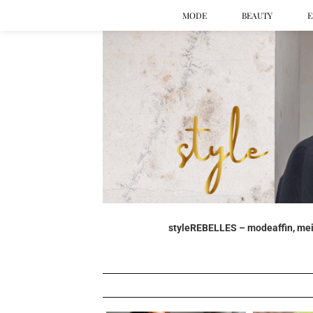
MODE
BEAUTY
E
styleREBELLES – modeaffin, mein