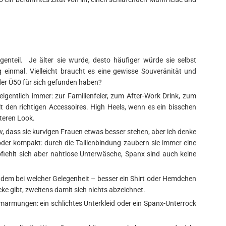
genteil. Je älter sie wurde, desto häufiger würde sie selbst
g einmal. Vielleicht braucht es eine gewisse Souveränität und
oder Ü50 für sich gefunden haben?
eigentlich immer: zur Familienfeier, zum After-Work Drink, zum
t den richtigen Accessoires. High Heels, wenn es ein bisschen
nteren Look.
w, dass sie kurvigen Frauen etwas besser stehen, aber ich denke
oder kompakt: durch die Taillenbindung zaubern sie immer eine
pfiehlt sich aber nahtlose Unterwäsche, Spanx sind auch keine
h dem bei welcher Gelegenheit – besser ein Shirt oder Hemdchen
icke gibt, zweitens damit sich nichts abzeichnet.
armungen: ein schlichtes Unterkleid oder ein Spanx-Unterrock