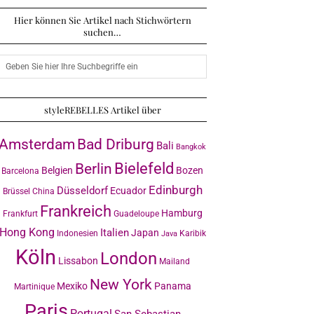
Hier können Sie Artikel nach Stichwörtern
suchen…
styleREBELLES Artikel über
Amsterdam
Bad Driburg
Bali
Bangkok
Bielefeld
Berlin
Belgien
Bozen
Barcelona
Edinburgh
Düsseldorf
Ecuador
Brüssel
China
Frankreich
Hamburg
Frankfurt
Guadeloupe
Hong Kong
Italien
Japan
Indonesien
Karibik
Java
Köln
London
Lissabon
Mailand
New York
Mexiko
Panama
Martinique
Paris
Portugal
San Sebastian