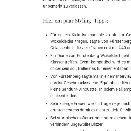
unbemerkt zu verlassen.
Hier ein paar Styling-Tipps:
Für so ein Kleid ist man nie zu alt. Im Ge
Wickelkleider tragen, sagte von Fürstenber
Gelassenheit, die viele Frauen erst mit Ü40 
Ein Diane von Fürstenberg Wickelkleid geht 
Klassentreffen. Event-kompatibel wird es mi
chicer sein soll, Ballerinas für einen entspan
Von Fürstenberg sagte mal in einem Intervie
das ist Geschmackssache. Egal ob zierlich 
kleine Sanduhr-Silhouette. In jedem Fall em
schlechte Idee.
Sehr kurvige Frauen wie ich tragen – je nac
drunter: erstens damit es nicht zu tiefe Einbl
Bei stürmischem Wetter oder stürmischen Um
verhindern ungewollte Blitzer.