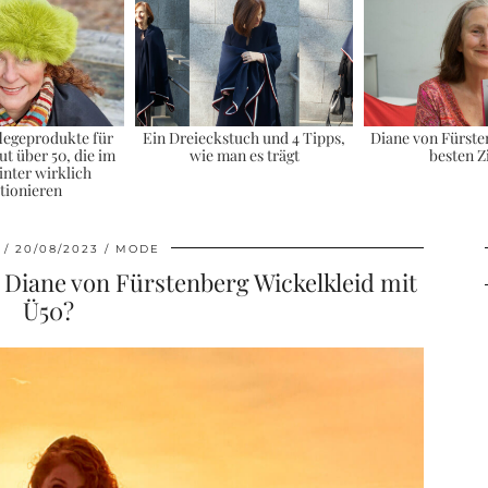
flegeprodukte für
Ein Dreieckstuch und 4 Tipps,
Diane von Fürsten
t über 50, die im
wie man es trägt
besten Z
inter wirklich
tionieren
20/08/2023
MODE
 Diane von Fürstenberg Wickelkleid mit
Ü50?