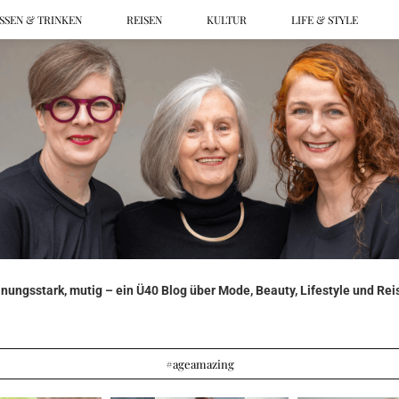
SSEN & TRINKEN
REISEN
KULTUR
LIFE & STYLE
ungsstark, mutig – ein Ü40 Blog über Mode, Beauty, Lifestyle und Reis
#ageamazing