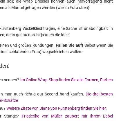
ein soll: die Wrap Dresses können auch hervorragend nicht
en als Mantel getragen werden (wie im Foto oben).
ürstenberg Wickelkleid tragen, eine Sache ist unabdingbar: In
en, denn genau das ist ja auch die Idee.
 kleinen und großen Rundungen.
Fallen Sie auf!
Selbst wenn Sie
iner schlafenden Frau) wegschleichen wollen.
den!
gen nennen?
Im Online Wrap Shop finden Sie alle Formen, Farben
kann man auch richtig gut Second hand kaufen.
Die drei besten
er-Schätze
rau?
Weitere Zitate von Diane von Fürstenberg finden Sie hier.
der Stange?
Friederike von Müller zaubert mit ihrem Label