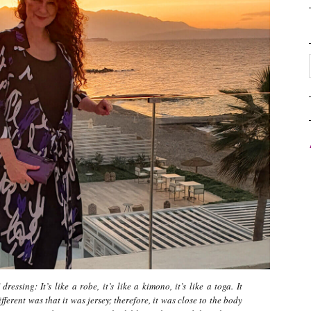
essing: It’s like a robe, it’s like a kimono, it’s like a toga. It
ferent was that it was jersey; therefore, it was close to the body