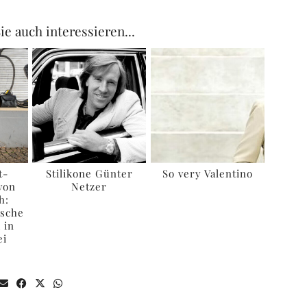
ie auch interessieren...
t-
Stilikone Günter
So very Valentino
von
Netzer
h:
asche
 in
ei