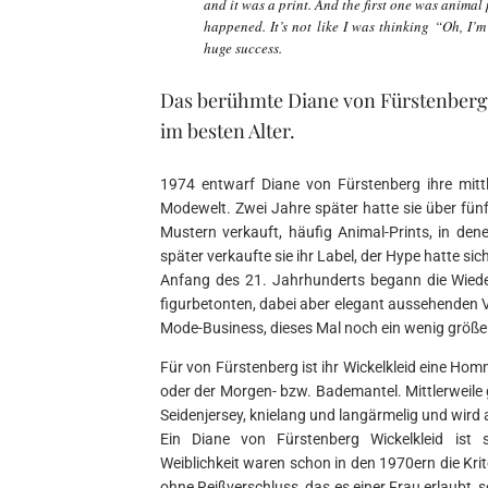
and it was a print. And the first one was animal 
happened. It’s not like I was thinking “Oh, I’m
huge success.
Das berühmte Diane von Fürstenberg 
im besten Alter.
1974 entwarf Diane von Fürstenberg ihre mittl
Modewelt. Zwei Jahre später hatte sie über fünf 
Mustern verkauft, häufig Animal-Prints, in de
später verkaufte sie ihr Label, der Hype hatte sich
Anfang des 21. Jahrhunderts begann die Wiede
figurbetonten, dabei aber elegant aussehenden V
Mode-Business, dieses Mal noch ein wenig größer 
Für von Fürstenberg ist ihr Wickelkleid eine Ho
oder der Morgen- bzw. Bademantel. Mittlerweile g
Seidenjersey, knielang und langärmelig und wird 
Ein Diane von Fürstenberg Wickelkleid ist s
Weiblichkeit waren schon in den 1970ern die Krit
ohne Reißverschluss, das es einer Frau erlaubt, 