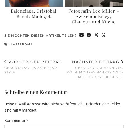
Balenciaga, Cristóbal.
Fotografin Lee Miller –
Beruf: Modegott
zwischen Krieg,
Glamour und Küche
SIE MÖCHTEN DIESEN ARTIKEL TEILEN?
AMSTERDAM
VORHERIGER BEITRAG
NÄCHSTER BEITRAG
GEBURTSTAG … AMSTERDAM-
ÜBER DEN DÄCHERN VON
STYLE
KÖLN: MONKEY BAR COLOGNE
IM 25 HOURS THE CIRCLE
Schreibe einen Kommentar
Deine E-Mail-Adresse wird nicht veröffentlicht.
Erforderliche Felder
sind mit
*
markiert
Kommentar
*