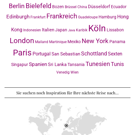
Bielefeld
Berlin
Düsseldorf
Bozen
Ecuador
Brüssel
China
Frankreich
Edinburgh
Hong
Hamburg
Frankfurt
Guadeloupe
Köln
Kong
Italien
Japan
Lissabon
Indonesien
Karibik
Java
London
New York
Mexiko
Panama
Mailand
Martinique
Paris
Schottland
Portugal
Sexten
San Sebastian
Tunesien
Tunis
Spanien
Sri Lanka
Singapur
Tansania
Venedig
Wien
Sie suchen noch Inspiration für Ihre nächste Reise nach…