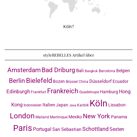
Köln?
styleREBELLES Artikel über
Amsterdam
Bad Driburg
Bali
Belgien
Barcelona
Bangkok
Bielefeld
Berlin
Düsseldorf
Bozen
Ecuador
Brüssel
China
Frankreich
Edinburgh
Hong
Hamburg
Frankfurt
Guadeloupe
Köln
Kong
Italien
Japan
Lissabon
Indonesien
Karibik
Java
London
New York
Mexiko
Panama
Mailand
Martinique
Paris
Schottland
Portugal
Sexten
San Sebastian