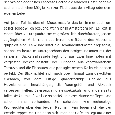
Schokolade oder eines Espressos gerne die anderen Gäste oder sie
suchen nach einer Möglichkeit zur Flucht aus dem Alltag oder dem
eigenen Leben.
Auf jeden Fall ist dies ein Museumscafé, das ich immer auch um
seiner selbst willen besuche, wenn ich in Amsterdam bin! Es liegt in
einem über 2000 Quadratmeter großen, lichtdurchfluteten, jedem
zugänglichem Atrium, um das herum die Räume des Museums
gruppiert sind. Es wurde unter die Gebäudeunterkante abgesenkt,
sodass es heute im Untergeschoss des riesigen Palastes mit der
verzierten Backsteinfassade liegt und aus zwei Innenhöfen mit
verglasten Decken besteht. Der Fußboden aus venezianischem
Terrazzo und die Einbauten aus portugiesischem Kalkstein passen
perfekt. Der Blick richtet sich nach oben, hinauf zum gewölbten
Glasdach, von dem luftige, quaderförmige Gebilde aus
Holzelementen herabhängen, die Raumgefühl und Akkustik
verbessern helfen. Einerseits sind sie spektakulär und andererseits
fallen sie kaum auf, weil sie so perfekt in diese Räume einfügen. Wie
schon immer vorhanden. Sie schweben wie rechteckige
Kronleuchter über den beiden Räumen. Fein fügen sich die vier
Wendeltreppen ein. Und dann sieht man das Café. Es liegt auf einer