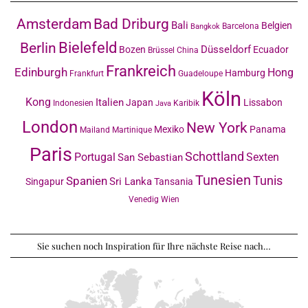
Amsterdam
Bad Driburg
Bali
Belgien
Barcelona
Bangkok
Bielefeld
Berlin
Düsseldorf
Bozen
Ecuador
Brüssel
China
Frankreich
Edinburgh
Hong
Hamburg
Frankfurt
Guadeloupe
Köln
Kong
Italien
Japan
Lissabon
Indonesien
Karibik
Java
London
New York
Mexiko
Panama
Mailand
Martinique
Paris
Schottland
Portugal
Sexten
San Sebastian
Tunesien
Tunis
Spanien
Sri Lanka
Singapur
Tansania
Venedig
Wien
Sie suchen noch Inspiration für Ihre nächste Reise nach…