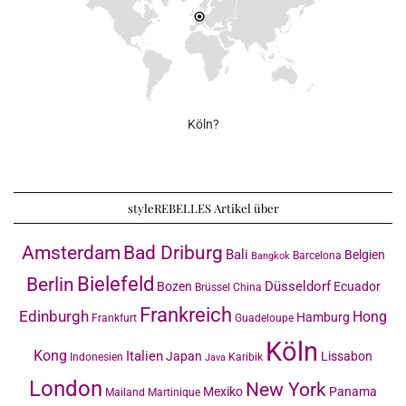
Köln?
styleREBELLES Artikel über
Amsterdam
Bad Driburg
Bali
Belgien
Barcelona
Bangkok
Bielefeld
Berlin
Düsseldorf
Bozen
Ecuador
Brüssel
China
Frankreich
Edinburgh
Hong
Hamburg
Frankfurt
Guadeloupe
Köln
Kong
Italien
Japan
Lissabon
Indonesien
Karibik
Java
London
New York
Mexiko
Panama
Mailand
Martinique