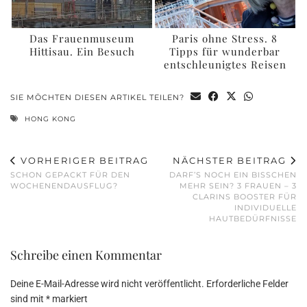
Das Frauenmuseum
Paris ohne Stress. 8
Hittisau. Ein Besuch
Tipps für wunderbar
entschleunigtes Reisen
SIE MÖCHTEN DIESEN ARTIKEL TEILEN?
HONG KONG
VORHERIGER BEITRAG
NÄCHSTER BEITRAG
SCHON GEPACKT FÜR DEN
DARF’S NOCH EIN BISSCHEN
WOCHENENDAUSFLUG?
MEHR SEIN? 3 FRAUEN – 3
CLARINS BOOSTER FÜR
INDIVIDUELLE
HAUTBEDÜRFNISSE
Schreibe einen Kommentar
Deine E-Mail-Adresse wird nicht veröffentlicht.
Erforderliche Felder
sind mit
*
markiert