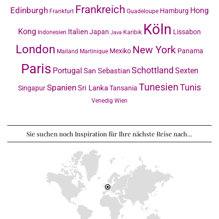
Frankreich
Edinburgh
Hong
Hamburg
Frankfurt
Guadeloupe
Köln
Kong
Italien
Japan
Lissabon
Indonesien
Karibik
Java
London
New York
Mexiko
Panama
Mailand
Martinique
Paris
Schottland
Portugal
Sexten
San Sebastian
Tunesien
Tunis
Spanien
Sri Lanka
Singapur
Tansania
Venedig
Wien
Sie suchen noch Inspiration für Ihre nächste Reise nach…