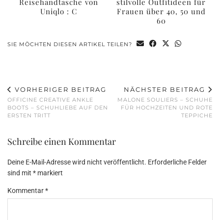
Reisehandtasche von
stilvolle Outfitideen für
Uniqlo : C
Frauen über 40, 50 und
60
SIE MÖCHTEN DIESEN ARTIKEL TEILEN?
VORHERIGER BEITRAG
NÄCHSTER BEITRAG
OFFICINE CREATIVE ANKLE
MALONE SOULIERS – SCHUHE
BOOTS – SCHUHLIEBE AUF DEN
FÜR HOCHZEITEN UND ROTE
ERSTEN TRITT
TEPPICHE
Schreibe einen Kommentar
Deine E-Mail-Adresse wird nicht veröffentlicht.
Erforderliche Felder
sind mit
*
markiert
Kommentar
*