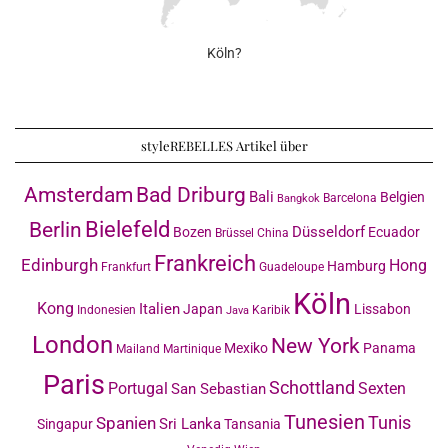
Köln?
styleREBELLES Artikel über
Amsterdam
Bad Driburg
Bali
Belgien
Barcelona
Bangkok
Bielefeld
Berlin
Düsseldorf
Bozen
Ecuador
Brüssel
China
Frankreich
Edinburgh
Hong
Hamburg
Frankfurt
Guadeloupe
Köln
Kong
Italien
Japan
Lissabon
Indonesien
Karibik
Java
London
New York
Mexiko
Panama
Mailand
Martinique
Paris
Schottland
Portugal
Sexten
San Sebastian
Tunesien
Tunis
Spanien
Sri Lanka
Singapur
Tansania