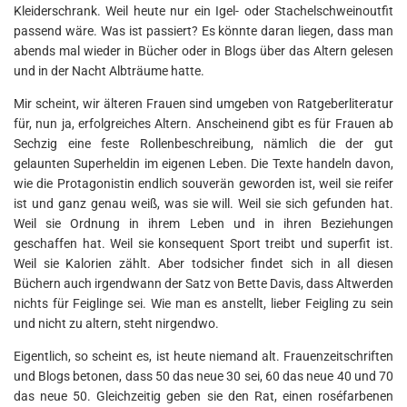
Kleiderschrank. Weil heute nur ein Igel- oder Stachelschweinoutfit
passend wäre. Was ist passiert? Es könnte daran liegen, dass man
abends mal wieder in Bücher oder in Blogs über das Altern gelesen
und in der Nacht Albträume hatte.
Mir scheint, wir älteren Frauen sind umgeben von Ratgeberliteratur
für, nun ja, erfolgreiches Altern. Anscheinend gibt es für Frauen ab
Sechzig eine feste Rollenbeschreibung, nämlich die der gut
gelaunten Superheldin im eigenen Leben. Die Texte handeln davon,
wie die Protagonistin endlich souverän geworden ist, weil sie reifer
ist und ganz genau weiß, was sie will. Weil sie sich gefunden hat.
Weil sie Ordnung in ihrem Leben und in ihren Beziehungen
geschaffen hat. Weil sie konsequent Sport treibt und superfit ist.
Weil sie Kalorien zählt. Aber todsicher findet sich in all diesen
Büchern auch irgendwann der Satz von Bette Davis, dass Altwerden
nichts für Feiglinge sei. Wie man es anstellt, lieber Feigling zu sein
und nicht zu altern, steht nirgendwo.
Eigentlich, so scheint es, ist heute niemand alt. Frauenzeitschriften
und Blogs betonen, dass 50 das neue 30 sei, 60 das neue 40 und 70
das neue 50. Gleichzeitig geben sie den Rat, einen roséfarbenen