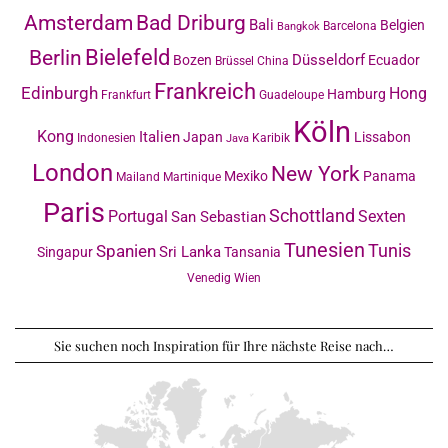
Amsterdam
Bad Driburg
Bali
Belgien
Barcelona
Bangkok
Bielefeld
Berlin
Düsseldorf
Bozen
Ecuador
Brüssel
China
Frankreich
Edinburgh
Hong
Hamburg
Frankfurt
Guadeloupe
Köln
Kong
Italien
Japan
Lissabon
Indonesien
Karibik
Java
London
New York
Mexiko
Panama
Mailand
Martinique
Paris
Schottland
Portugal
Sexten
San Sebastian
Tunesien
Tunis
Spanien
Sri Lanka
Singapur
Tansania
Venedig
Wien
Sie suchen noch Inspiration für Ihre nächste Reise nach…