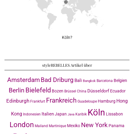
Köln?
styleREBELLES Artikel über
Amsterdam
Bad Driburg
Bali
Belgien
Barcelona
Bangkok
Bielefeld
Berlin
Düsseldorf
Bozen
Ecuador
Brüssel
China
Frankreich
Edinburgh
Hong
Hamburg
Frankfurt
Guadeloupe
Köln
Kong
Italien
Japan
Lissabon
Indonesien
Karibik
Java
London
New York
Mexiko
Panama
Mailand
Martinique