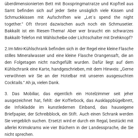
überdimensionierten Bett mit Boxspringmatratze und Kopfteil aus
Samt befinden sich auf jeder Seite unsäglich viele Kissen und
Schmuckkissen mit Aufschriften wie „Let´s spend the night
together.“ Oft thront dazwischen auch noch ein Schmusetier.
Bakkalit ist ein Riesen-Thema! Aber wer braucht ein schwarzes
Bakkalit-Telefon mit Wählscheibe oder Lichtschalter mit Drehknopf?
2.Im Mini-Kühlschrank befinden sich in der Regel eine kleine Flasche
stilles Mineralwasser und eine kleine Flasche Orangensaft, die an
den Folgetagen nicht nachgefüllt wurden. Dafür liegt auf dem
Kühlschrank eine Karte, handgeschrieben, mit dem Hinweis: „Gerne
verwöhnen wir Sie an der Hotelbar mit unseren ausgesuchten
Cocktails.“ Ah ja, vielen Dank.
3. Das Mobiliar, das eigentlich ein Hotelzimmer seit jeher
ausgezeichnet hat, fehlt: der Kofferbock, das Ausklappbügelbrett,
die Infokladde im kunstledernen Einband, das hauseigene
Briefpapier, der Schreibblock, ein Stift. Auch einen Schrank werden
Sie vergeblich suchen. Ersetzt wird er durch ein Regal, bestückt mit
allerlei Krimskrams wie vier Büchern in der Landessprache, die Sie
nicht sprechen.