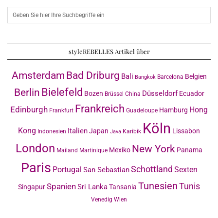
styleREBELLES Artikel über
Amsterdam
Bad Driburg
Bali
Belgien
Barcelona
Bangkok
Bielefeld
Berlin
Düsseldorf
Bozen
Ecuador
Brüssel
China
Frankreich
Edinburgh
Hong
Hamburg
Frankfurt
Guadeloupe
Köln
Kong
Italien
Japan
Lissabon
Indonesien
Karibik
Java
London
New York
Mexiko
Panama
Mailand
Martinique
Paris
Schottland
Portugal
Sexten
San Sebastian
Tunesien
Tunis
Spanien
Sri Lanka
Singapur
Tansania
Venedig
Wien