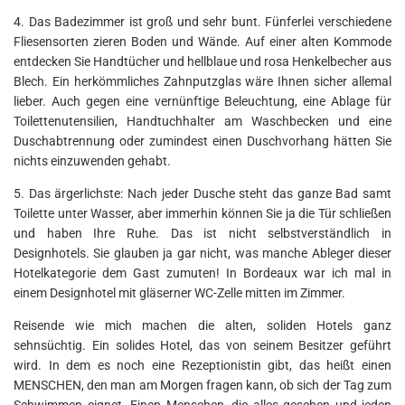
4. Das Badezimmer ist groß und sehr bunt. Fünferlei verschiedene
Fliesensorten zieren Boden und Wände. Auf einer alten Kommode
entdecken Sie Handtücher und hellblaue und rosa Henkelbecher aus
Blech. Ein herkömmliches Zahnputzglas wäre Ihnen sicher allemal
lieber. Auch gegen eine vernünftige Beleuchtung, eine Ablage für
Toilettenutensilien, Handtuchhalter am Waschbecken und eine
Duschabtrennung oder zumindest einen Duschvorhang hätten Sie
nichts einzuwenden gehabt.
5. Das ärgerlichste: Nach jeder Dusche steht das ganze Bad samt
Toilette unter Wasser, aber immerhin können Sie ja die Tür schließen
und haben Ihre Ruhe. Das ist nicht selbstverständlich in
Designhotels. Sie glauben ja gar nicht, was manche Ableger dieser
Hotelkategorie dem Gast zumuten! In Bordeaux war ich mal in
einem Designhotel mit gläserner WC-Zelle mitten im Zimmer.
Reisende wie mich machen die alten, soliden Hotels ganz
sehnsüchtig. Ein solides Hotel, das von seinem Besitzer geführt
wird. In dem es noch eine Rezeptionistin gibt, das heißt einen
MENSCHEN, den man am Morgen fragen kann, ob sich der Tag zum
Schwimmen eignet. Einen Menschen, die alles gesehen und jeden