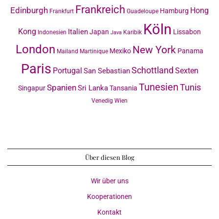
Frankreich
Edinburgh
Hong
Hamburg
Frankfurt
Guadeloupe
Köln
Kong
Italien
Japan
Lissabon
Indonesien
Karibik
Java
London
New York
Mexiko
Panama
Mailand
Martinique
Paris
Schottland
Portugal
Sexten
San Sebastian
Tunesien
Tunis
Spanien
Sri Lanka
Singapur
Tansania
Venedig
Wien
Über diesen Blog
Wir über uns
Kooperationen
Kontakt