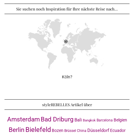
Sie suchen noch Inspiration für Ihre nächste Reise nach…
Köln?
styleREBELLES Artikel über
Amsterdam
Bad Driburg
Bali
Belgien
Barcelona
Bangkok
Bielefeld
Berlin
Düsseldorf
Bozen
Ecuador
Brüssel
China