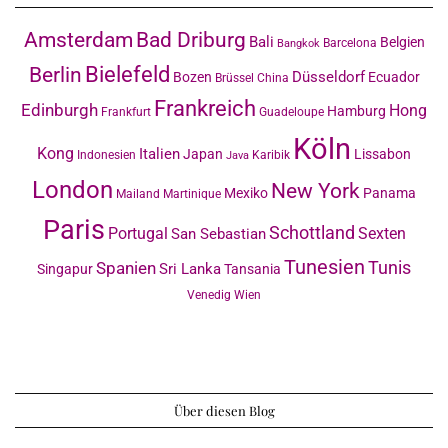
Amsterdam
Bad Driburg
Bali
Belgien
Barcelona
Bangkok
Bielefeld
Berlin
Düsseldorf
Bozen
Ecuador
Brüssel
China
Frankreich
Edinburgh
Hong
Hamburg
Frankfurt
Guadeloupe
Köln
Kong
Italien
Japan
Lissabon
Indonesien
Karibik
Java
London
New York
Mexiko
Panama
Mailand
Martinique
Paris
Schottland
Portugal
Sexten
San Sebastian
Tunesien
Tunis
Spanien
Sri Lanka
Singapur
Tansania
Venedig
Wien
Über diesen Blog